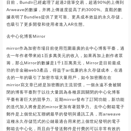
目前，Bundlr已經處理了超過2億筆交易，超過90%的上傳到
Arweave的數據，并將上傳速度提高了約3000%。直觀的數
據表明了Bundles提供了更可靠、更具成本效益的永久存儲，
也吸引了更多開發和使用者進入AR生態。
去中心化博客Mirror
mirror作為加密市場目前使用范圍最廣的去中心博客平臺，過
去一年作者帶來給1百多萬美元的收入，如果再加上創作者眾
籌，那么Mirror的數據是1千1百萬美元，Mirror是目前最成
功的非金融web3產品，得益于ar低廉的永久存儲成本，在過
去的一年的吸引了加密市場大量用戶，如今加密圈在在
mirrior寫文章已經是加密圈的主流習慣，一個永遠不會被關
閉的博客平臺對于以往大量因為各種原因關閉的中心化博客
平臺有著巨大的競爭力。近期mirror發布了訂閱功能，新功能
的迭代加入將會是的mirror更加有著競爭力。去中心郵箱電子
郵件是上個世紀互聯網最早的發明與通訊工具，而arweave
這種永久存儲范式的公鏈最適合用來把上個世紀發明的電子
郵箱去中心化，而且由于發送郵件是付費的可以非常有效的