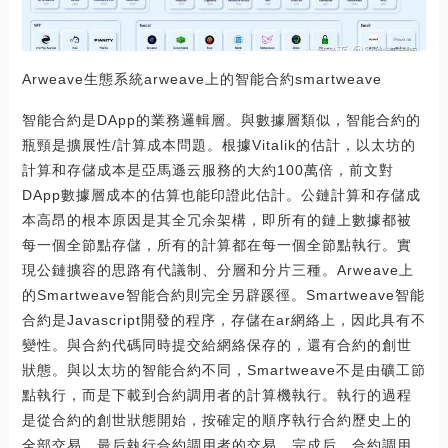
Arweave生態系統arweave上的智能合約smartweave
智能合約是DApp的業務邏輯層。與數據層類似，智能合約的
瓶頸是擴展性/計算成本問題。根據Vitalik的估計，以太坊的
計算和存儲成本是亞馬遜云服務的大約100萬倍，前文對
DApp數據層成本的估算也能印證此估計。公鏈計算和存儲成
本高昂的根本原因是其全冗余架構，即所有的鏈上數據都被
每一個全節點存儲，所有的計算都在每一個全節點執行。實
現公鏈擴容的思路有代議制、分層和分片三種。Arweave上
的Smartweave智能合約則完全另辟蹊徑。Smartweave智能
合約是Javascript開發的程序，存儲在ar網絡上，因此具有不
變性。與合約代碼同時提交給網絡保存的，還有合約的創世
狀態。與以太坊的智能合約不同，Smartweave不是由礦工節
點執行，而是下載到合約調用者的計算機執行。執行的過程
是從合約的創世狀態開始，按確定的順序執行合約歷史上的
全部交易，最后執行合約調用者的交易。完成后，合約調用