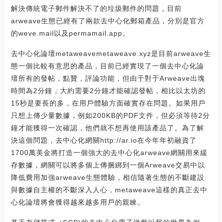
解決傳統電子郵件解決不了的垃圾郵件的問題，目前
arweave生態已經有了兩款去中心化郵箱產品，分別是官方
的weve.mail以及permamail.app。
去中心化論壇metaweavemetaweave.xyz是目前arweave生
態一個比較有意思的產品，目前已經實現了一個去中心化論
壇所有的發帖，點贊，評論功能，但由于對于Arweave出塊
時間為2分鐘，大約需要2分鐘才能確認發帖，相比以太坊的
15秒是要長的多，在用戶體驗方面確實存在問題。如果用戶
只想上傳少量數據，例如200KB的PDF文件，但必須等待2分
鐘才能獲得一次確認，他們就不想再使用該產品了。為了解
決這個問題，去中心化網關http://ar.io在今年年初融資了
1700萬美金將打造一個強大的去中心化arweave網關用來緩
存數據，網關可以將多個上傳捆綁到一個Arweave交易中以
降低費用加強arweave生態體驗，相信隨著生態的不斷建設
與數據自主權的不斷深入人心，metaweave這樣的真正去中
心化論壇將會獲得越來越多用戶的親睞。