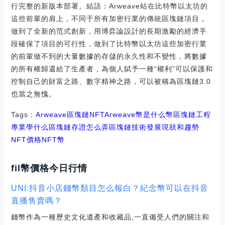
行完整的新版本部署。結語：Arweave站在比特幣以太坊的
這些前輩的肩上，不同于所有加密行業的傳統區塊鏈項目，
做到了全新的范式創新，用博弈論設計的長期激勵的經濟手
段確保了項目的可行性，做到了比特幣以太坊這些加密行業
的前輩做不到的大量數據的存儲的永久性和不變性，將數據
的所有權歸還給了生產者，為個人賦予一種“權利”可以保護和
控制自己的財富之路、數字精神之路，可以被稱為區塊鏈3.0
也當之無愧。
Tags：
Arweave
區塊鏈
NFT
Arweave幣是什么幣區塊鏈工程
專業學什么
區塊鏈存證怎么弄
區塊鏈技術發展現狀和趨勢
NFT價格
NFT幣
fil幣價格今日行情
UNI:抖音小店錢幣類目怎么報白？紀念幣可以在抖音
直播售賣嗎？
錢幣作為一種歷史文化遺產和收藏品,一直備受人們的關注和