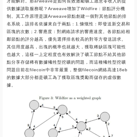
才能解封。那arweave是如何長效激勵礦工愿意零收入的提
供數據讀取服務呢？Arweave增加了Wildfire：節點評分機
制。其工作原理是讓Arweave節點創建一個對其他節點的排
名系統，該排名依據來自于兩點：1.慷慨性：即發送新交易和
區塊的次數；2.響應度：對網絡請求的響應速度。各節點給相
鄰節點的評分越高，優先選擇排名較高的對等方發送請求。
其信用度越高，出塊的概率也就越大，獲取稀缺區塊可能性
也越大，這樣一上定程度也有效解決了礦工節點不給其他節
點分享存儲稀有數據犧牲型挖礦的問題，而這種犧牲型挖礦
問題目前在filecoin中非常嚴重，整個filecoin網絡高達18eb
的數據大部分都是礦工為了獲取區塊獎勵而儲存的虛假數
據。