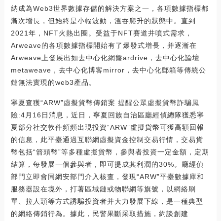
納成為Web3世界數據存儲的解決方案之一，各項數據指標都
漸次增長，但始終是小幅波動，溫吞爬升的狀態中。直到
2021年，NFT火熱出圈。受益于NFT賽道井噴式需求，
Arweave的各項數據指標開始有了爆發式增長，并逐漸在
Arweave上發展出如去中心化網盤ardrive，去中心化論壇
metaweave，去中心化博客mirror，去中心化郵箱等傳統公
鏈無法實現的web3產品。
寧夏查獲“ARW”虛擬貨幣傳銷案 提醒公眾虛擬貨幣詐騙風
險:4月16日消息，近日，寧夏回族自治區廳經偵總隊獲悉寧
夏部分社交軟件頻頻出現投資“ARW”虛擬貨幣可獲高額回報
的信息，此平臺通過互聯網虛擬資金控制交易行情，交易貨
幣包括“箭頭幣”等多種虛擬貨幣，參與者投資一定金額，定期
結算，每發展一個參與者，即可提成其利潤的30%。廳經偵
部門立即會同網安部門介入核查，發現“ARW”平臺數據庫和
服務器設在境外，打著區域鏈或物聯網等旗號，以網絡刷
單、拉人頭等方式誘騙投資者并大力發展下線，是一種典型
的網絡傳銷行為。據此，民警果斷采取措施，約談創建