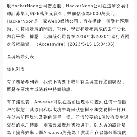
股HackerNoon公司普通股，HackerNoon公司在這筆交易中
總計募集到約25萬美元資金，投前估值為5000萬美元。
HackerNoon是一家Web3媒體公司，旨在構建一個受社區驅
動、可持續發展的閱讀、寫作、學習和發布集成的去中心化
內容平臺。據悉，此前該公司曾在2019年和2020年進行過兩
次股權融資。（Accesswire）[2023/5/15 15:04:06]
區塊哈希列表
錢包列表
有了塊哈希列表，我們不需要下載所有區塊進行逐個驗證，
而是在區塊生成過程中持續驗證。
有了錢包表，Arweave可以在當前區塊即可查到任何一個賬
戶的狀態。其原因和以太坊中為何狀態樹不和交易樹一樣只
存儲當前區塊涉及到的賬戶一樣。即假設要給1個沒有發生過
交易的賬戶轉賬，則需要遍歷到初始塊中。以太坊的設計是
為了提高效率，而Arweave則是為了實現只存儲部分區塊的