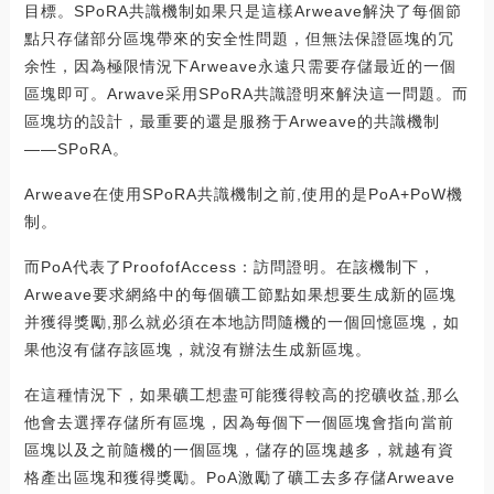
目標。SPoRA共識機制如果只是這樣Arweave解決了每個節
點只存儲部分區塊帶來的安全性問題，但無法保證區塊的冗
余性，因為極限情況下Arweave永遠只需要存儲最近的一個
區塊即可。Arwave采用SPoRA共識證明來解決這一問題。而
區塊坊的設計，最重要的還是服務于Arweave的共識機制
——SPoRA。
Arweave在使用SPoRA共識機制之前,使用的是PoA+PoW機
制。
而PoA代表了ProofofAccess：訪問證明。在該機制下，
Arweave要求網絡中的每個礦工節點如果想要生成新的區塊
并獲得獎勵,那么就必須在本地訪問隨機的一個回憶區塊，如
果他沒有儲存該區塊，就沒有辦法生成新區塊。
在這種情況下，如果礦工想盡可能獲得較高的挖礦收益,那么
他會去選擇存儲所有區塊，因為每個下一個區塊會指向當前
區塊以及之前隨機的一個區塊，儲存的區塊越多，就越有資
格產出區塊和獲得獎勵。PoA激勵了礦工去多存儲Arweave