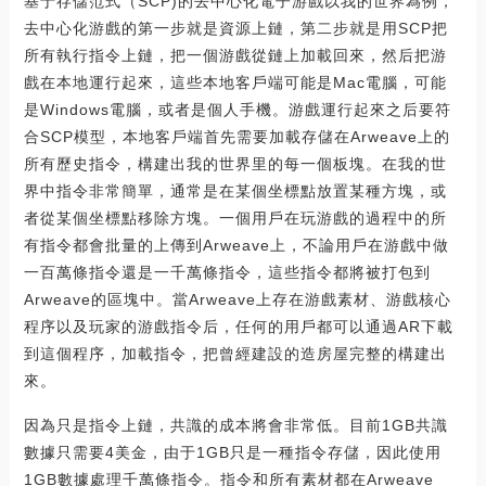
基于存儲范式（SCP)的去中心化電子游戲以我的世界為例，
去中心化游戲的第一步就是資源上鏈，第二步就是用SCP把
所有執行指令上鏈，把一個游戲從鏈上加載回來，然后把游
戲在本地運行起來，這些本地客戶端可能是Mac電腦，可能
是Windows電腦，或者是個人手機。游戲運行起來之后要符
合SCP模型，本地客戶端首先需要加載存儲在Arweave上的
所有歷史指令，構建出我的世界里的每一個板塊。在我的世
界中指令非常簡單，通常是在某個坐標點放置某種方塊，或
者從某個坐標點移除方塊。一個用戶在玩游戲的過程中的所
有指令都會批量的上傳到Arweave上，不論用戶在游戲中做
一百萬條指令還是一千萬條指令，這些指令都將被打包到
Arweave的區塊中。當Arweave上存在游戲素材、游戲核心
程序以及玩家的游戲指令后，任何的用戶都可以通過AR下載
到這個程序，加載指令，把曾經建設的造房屋完整的構建出
來。
因為只是指令上鏈，共識的成本將會非常低。目前1GB共識
數據只需要4美金，由于1GB只是一種指令存儲，因此使用
1GB數據處理千萬條指令。指令和所有素材都在Arweave