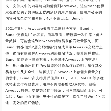
夾，文件夾中的內容將自動備份到Arweave。這些dApp使得
永在網提供了與傳統互聯網類似的用戶體驗，但用戶發布的
內容可永久訪問和使用，404不會出現。Bundlr
2021年9月，Arweave發布了二層解決方案—Bundlr。
Bundlr更像是L2兼容層。簡單來看，若協議一次性需上傳大
量數據，可能會達到Arweave網絡當前的吞吐量限制。而
Bundlr將多個第2層交易捆綁/打包成單筆Arweave交易后上
傳，從而有效緩解Arweave網絡擁堵情況，提升用戶體驗。
Bundlr節點并不壓縮數據，只是減少Arweave上的交易計
數。Bundlr給出用戶的收據憑證將作為權益證明，確保其交
易有效性及安全性。這解決了在Arweave上存儲大容量文件
的需求。Bundlr亦支持用戶使用ETH、SOL、MATIC等多種
代幣來支付存儲費用，用戶不再需要獲取AR代幣、鏈接
Arweave錢包。交易繁瑣度下降后，用戶體驗因而上升。可
以說，Bundlr在不犧牲安全性的情況下，提供了類Web2的高
速、高效的用戶體驗。