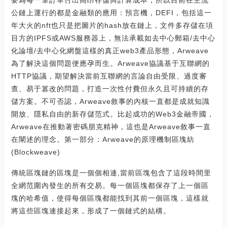
公鏈上運行的都是金融類的應用：預言機，DEFI，包括這一
年大火的nft也只是把圖片的hash放在鏈上，文件多存儲在項
目方的IPFS或AWS服務器上，無法承載如去中心郵箱/去中心
化論壇/去中心化網盤這樣的真正web3產品形態，Arweave
為了解決這個問題便應孕而生。Arweave協議基于互聯網的
HTTP協議，期望解決當前互聯網的言論自由受限、過度審
查、易于篡改的問題，打造一次性付費但永久且可持續的存
儲方案。不可否認，Arweave敘事的內核一直都是成就知識
開放、隱私自由的新存儲范式。比起成功的Web3金融帝國，
Arweave在推動著密碼朋克精神，這也是Arweave敘事一直
在闡述的理念。第一部分：Arweave的原理機制區塊紡
(Blockweave)
傳統區塊鏈的區塊是一個個相連,當前區塊包含了這段時間里
全網范圍內發生的所有交易。每一個區塊都保存了上一個區
塊的哈希值，使得每個區塊都能找到其前一個區塊，這樣就
將這些區塊連接起來，形成了一個鏈式的結構。