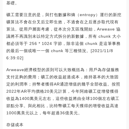
基礎。
礦工需要注意的是，與打包數據和熵（entropy）運行的新挖
礦算法不會在分叉后立即生效，不過會在之后逐步取代現有
算法。從用戶層面考慮，從本次分叉區塊開始，Arweave 協
議將不再識別未以特定方式拆分的新數據，所有 chunk 大小
都必須等于 256 * 1024 字節，除非這個 chunk 是這筆事務
的最后一個或唯一一個 chunk 等三種情況。[2021/11/8
6:39:02]
Arweave經濟模型的原則可以大致概括為：用戶為存儲服務
支付足夠的費用；礦工的收益超過成本，維持基本的大致固
定的利潤率；持幣者獲得AR通證增值的幾乎全部收益。按照
2022年AR平均價格20美元計算，今年阿維礦工從增發獲得
收益為1400萬美元左右，這些收益將由全球100個左右礦工
節點分享。與此相比，比特幣礦工每天獲得的增發收益高達
1000萬美元以上，每年超過36億美元。
存儲成本