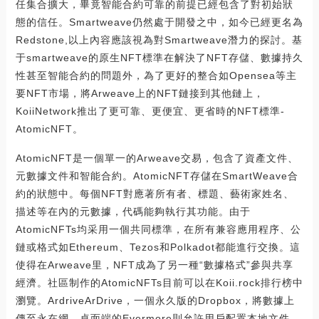
任集合擴大，畢竟智能合約可靠的前提已經包含了對初始狀
態的信任。Smartweave仍然處于開發之中，如今已經更名為
Redstone,以上內容應該視為對Smartweave潛力的探討。基
于smartweave的原生NFT標準在解決了NFT存儲、數據持久
性甚至智能合約的問題外，為了更好的整合如Opensea等主
要NFT市場，將Arweave上的NFT鏈接到其他鏈上，
KoiiNetwork推出了更可靠、更便宜、更省時的NFT標準-
AtomicNFT。
AtomicNFT是一個單一的Arweave交易，包含了資產文件、
元數據文件和智能合約。AtomicNFT存儲在SmartWeave合
約的狀態中。每個NFT對應著所有者、標題、藝術家姓名、
描述等在內的元數據，代碼能夠執行其功能。由于
AtomicNFTs均采用一個共同標準，在所有兼容應用程序、公
鏈或格式如Ethereum、Tezos和Polkadot都能進行交換。這
使得在Arweave里，NFT成為了另一種“數據格式”參與共享
經濟。社區制作的AtomicNFTs目前可以在Koii.rock排行榜中
瀏覽。ArdriveArDrive，一個永久版的Dropbox，將數據上
傳至永在網。桌面端的Evermore則允許用戶配置本地文件