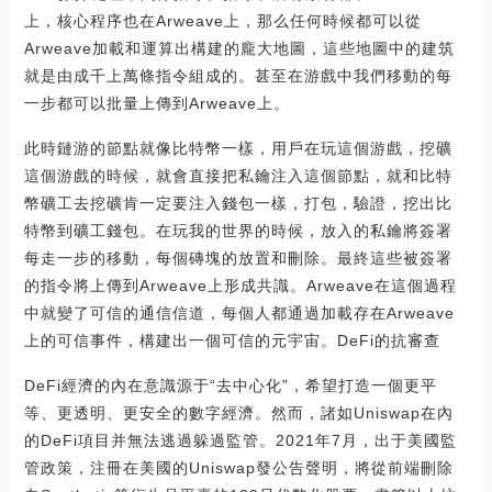
上，核心程序也在Arweave上，那么任何時候都可以從
Arweave加載和運算出構建的龐大地圖，這些地圖中的建筑
就是由成千上萬條指令組成的。甚至在游戲中我們移動的每
一步都可以批量上傳到Arweave上。
此時鏈游的節點就像比特幣一樣，用戶在玩這個游戲，挖礦
這個游戲的時候，就會直接把私鑰注入這個節點，就和比特
幣礦工去挖礦肯一定要注入錢包一樣，打包，驗證，挖出比
特幣到礦工錢包。在玩我的世界的時候，放入的私鑰將簽署
每走一步的移動，每個磚塊的放置和刪除。最終這些被簽署
的指令將上傳到Arweave上形成共識。Arweave在這個過程
中就變了可信的通信信道，每個人都通過加載存在Arweave
上的可信事件，構建出一個可信的元宇宙。DeFi的抗審查
DeFi經濟的內在意識源于“去中心化”，希望打造一個更平
等、更透明、更安全的數字經濟。然而，諸如Uniswap在內
的DeFi項目并無法逃過躲過監管。2021年7月，出于美國監
管政策，注冊在美國的Uniswap發公告聲明，將從前端刪除