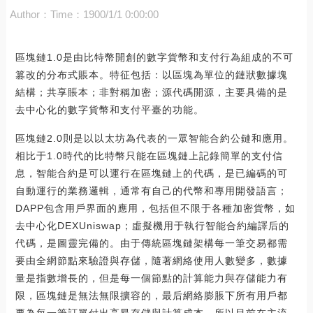
Author：
Time：1900/1/1 0:00:00
區塊鏈1.0是由比特幣開創的數字貨幣和支付行為組成的不可
篡改的分布式賬本。特征包括：以區塊為單位的鏈狀數據塊
結構；共享賬本；非對稱加密；源代碼開源，主要具備的是
去中心化的數字貨幣和支付平臺的功能。
區塊鏈2.0則是以以太坊為代表的一眾智能合約公鏈和應用。
相比于1.0時代的比特幣只能在區塊鏈上記錄簡單的支付信
息，智能合約是可以運行在區塊鏈上的代碼，是已編碼的可
自動運行的業務邏輯，通常有自己的代幣和專用開發語言；
DAPP包含用戶界面的應用，包括但不限于各種加密貨幣，如
去中心化DEXUniswap；虛擬機用于執行智能合約編譯后的
代碼，是圖靈完備的。由于傳統區塊鏈架構每一筆交易都需
要由全網節點來驗證與存儲，隨著網絡使用人數變多，數據
量是指數增長的，但是每一個節點的計算能力與存儲能力有
限，區塊鏈是無法無限擴容的，最后網絡膨脹下所有用戶都
要為每一筆訂單付出高昂存儲與計算成本，所以目前在主流