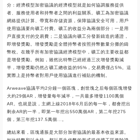
分：經濟模型加密協議的經濟模型就是如何協調服務提供
者、服務使用者和持幣者之間的利益關系。礦工為加密協議
網絡提供計算、帶寬和存儲資源，保障協議安全可用，用戶
使用協議要向礦工付費。礦工的收益分為兩個部分：一是用
戶直接支付的交易費；二是協議向礦工分發新鑄造的通證，
即增發獎勵。增發獎勵是全體持幣者按照持幣數量分攤的鑄
幣稅。在幾乎所有加密協議經濟模型中，礦工的主要收益都
是增發獎勵。例如，雖然比特幣已經經過三次增發獎勵減
半，增發獎勵仍然占礦工總收益的95%，交易費僅占5%。這
實際上是持幣者對用戶使用協議進行補貼的機制。
Arweave協議平均2分鐘一個區塊，創世塊之后每個區塊增發
大約29個AR，增發量每年減半，一共最多增發1100萬個
AR。也就是說，主網上線2018年6月后的每一年，都會挖出
剩余AR的一半，即第一年挖出550萬個AR，第二年挖275
個，第三年挖137.5萬個...。
總結來看，區塊通脹是大部分加密協議的最基本收益來源。