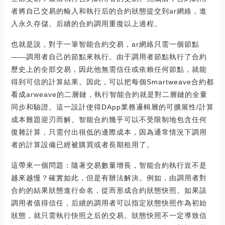
者將自己交易的輸入和執行后的合約狀態提交到ar網絡，進
入永久存儲。后續的合約調用重復以上過程。
也就是說，對于一筆智能合約交易，ar網絡只需一個節點
——調用者自己的節點來執行。由于調用者節點執行了合約
歷史上的全部交易，因此他無需信任或依賴任何節點，就能
得到可信的計算結果。因此，可以把每個Smartweave合約都
看成arweave的二層鏈，執行智能合約就是對二層鏈的全量
同步和驗證。這一設計使得DApp業務邏輯層的可擴展性/計算
成本難題迎刃而解。智能合約幾乎可以不受限制地包含任何
復雜計算，只需付出很低的邊際成本，因為通常情況下調用
者的計算設備已經被購買或者長期租用了。
這帶來一個問題：隨著交易數量增長，智能合約執行豈不是
越來越慢？確實如此，但是有辦法解決。例如，由調用者對
合約的結果狀態進行命名，從而形成合約狀態快照。如果該
調用者值得信任，后續的調用者可以指定狀態快照作為初始
狀態，就只需執行快照之后的交易。狀態快照不一定導致信