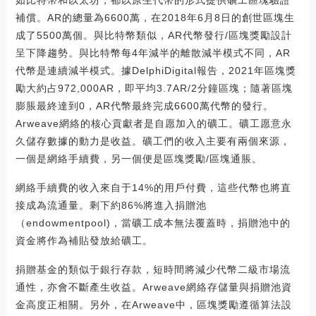
如比特幣和以太坊，都以原生代幣的形式提供礦工區塊驗證
補償。AR的總量為6600萬，在2018年6月8日的創世區塊生
成了5500萬個。與比特幣類似，AR代幣發行/區塊獎勵設計
呈下降趨勢。與比特幣每4年減半的離散減半模式不同，AR
代幣是連續減半模式。據DelphiDigital報告，2021年區塊獎
勵大約占972,000AR，即平均3.7AR/2分鐘區塊；隨著區塊
膨脹最終達到0，AR代幣最終完成6600萬代幣的發行。
Arweave網絡的核心貢獻者是自愿加入的礦工。礦工愿意永
久儲存數據的動力是收益。礦工們的收入主要有兩個來源，
一個是網絡手續費，另一個便是區塊獎勵/區塊通脹。
網絡手續費的收入來自于14%的用戶付費，這些代幣也將直
接成為流通量。剩下約86%將進入捐贈池
（endowmentpool)，當礦工成本無法覆蓋時，捐贈池中的
資金將作為補貼發放給礦工。
捐贈基金的類似于銀行存款，短時間將減少代幣二級市場流
通性，亦會不斷產生收益。Arweave網絡存儲量與捐贈池資
金高度正相關。另外，在Arweave中，區塊獎勵遵循算法設