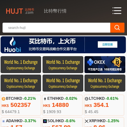
比特幣行情
BTC/HKD
-0.21%
ETH/HKD
-0.02%
LTC/HKD
-0.61%
502357
14880
354.1
HK$
HK$
HK$
$ 64479.1
$ 1909.93
$ 45.45
ADA/HKD
-3.37%
SOL/HKD
-0.6%
XRP/HKD
-1.25%