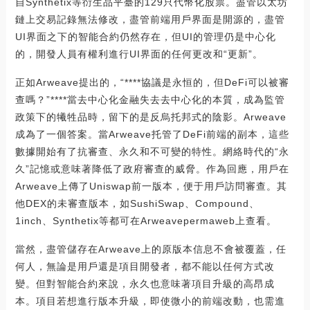
自Synthetix等衍生品平臺的129只代幣化股票。盡管以太坊
鏈上交易記錄無法修改，盡管前端用戶界面是開源的，盡管
UI界面之下的智能合約仍然存在，但UI的管理仍是中心化
的，開發人員有權利進行UI界面的任何更改和“更新”。
正如Arweave提出的，“****協議是永恒的，但DeFi可以被審
查嗎？”****當去中心化金融失去去中心化的本質，成為監管
政策下的犧牲品時，留下的是反烏托邦式的陰影。Arweave
成為了一個答案。當Arweave托管了DeFi前端的副本，這些
數據開始有了抗審查、永久和不可變的特性。網絡時代的“永
久”記憶或意味著降低了政府審查的威脅。作為回應，用戶在
Arweave上傳了Uniswap前一版本，便于用戶訪問審查。其
他DEX的未審查版本，如SushiSwap、Compound、
1inch、Synthetix等都可在Arweavepermaweb上查看。
當然，盡管儲存在Arweave上的原版本信息不會被覆蓋，任
何人，無論是用戶還是項目開發者，都不能以任何方式改
變。但對智能合約來說，永久也意味著項目升級的高昂成
本。項目若想進行版本升級，即使微小的前端改動，也需進