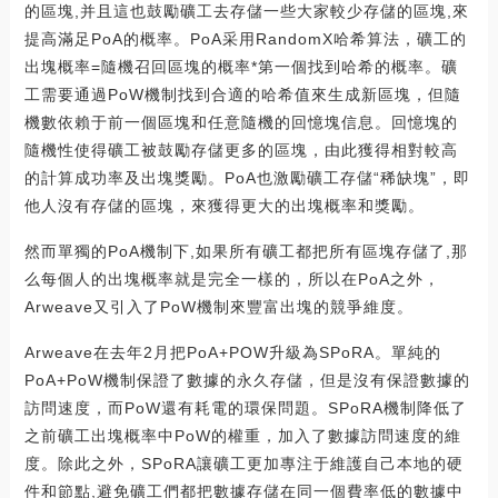
的區塊,并且這也鼓勵礦工去存儲一些大家較少存儲的區塊,來
提高滿足PoA的概率。PoA采用RandomX哈希算法，礦工的
出塊概率=隨機召回區塊的概率*第一個找到哈希的概率。礦
工需要通過PoW機制找到合適的哈希值來生成新區塊，但隨
機數依賴于前一個區塊和任意隨機的回憶塊信息。回憶塊的
隨機性使得礦工被鼓勵存儲更多的區塊，由此獲得相對較高
的計算成功率及出塊獎勵。PoA也激勵礦工存儲“稀缺塊”，即
他人沒有存儲的區塊，來獲得更大的出塊概率和獎勵。
然而單獨的PoA機制下,如果所有礦工都把所有區塊存儲了,那
么每個人的出塊概率就是完全一樣的，所以在PoA之外，
Arweave又引入了PoW機制來豐富出塊的競爭維度。
Arweave在去年2月把PoA+POW升級為SPoRA。單純的
PoA+PoW機制保證了數據的永久存儲，但是沒有保證數據的
訪問速度，而PoW還有耗電的環保問題。SPoRA機制降低了
之前礦工出塊概率中PoW的權重，加入了數據訪問速度的維
度。除此之外，SPoRA讓礦工更加專注于維護自己本地的硬
件和節點,避免礦工們都把數據存儲在同一個費率低的數據中