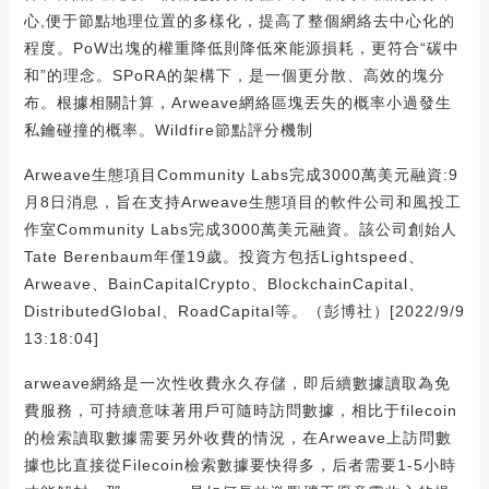
心,便于節點地理位置的多樣化，提高了整個網絡去中心化的
程度。PoW出塊的權重降低則降低來能源損耗，更符合“碳中
和”的理念。SPoRA的架構下，是一個更分散、高效的塊分
布。根據相關計算，Arweave網絡區塊丟失的概率小過發生
私鑰碰撞的概率。Wildfire節點評分機制
Arweave生態項目Community Labs完成3000萬美元融資:9
月8日消息，旨在支持Arweave生態項目的軟件公司和風投工
作室Community Labs完成3000萬美元融資。該公司創始人
Tate Berenbaum年僅19歲。投資方包括Lightspeed、
Arweave、BainCapitalCrypto、BlockchainCapital、
DistributedGlobal、RoadCapital等。（彭博社）[2022/9/9
13:18:04]
arweave網絡是一次性收費永久存儲，即后續數據讀取為免
費服務，可持續意味著用戶可隨時訪問數據，相比于filecoin
的檢索讀取數據需要另外收費的情況，在Arweave上訪問數
據也比直接從Filecoin檢索數據要快得多，后者需要1-5小時