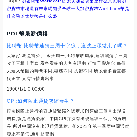
Tags：
加密貨幣
Worldcoin
以太坊加密貨幣是什么意思啊
加
密貨幣市場還有未來嗎知乎
全球十大加密貨幣
Worldcoin幣是
什么幣
以太坊幣是什么幣
POL幣最新價格
比特幣:比特幣連續三周十字線，這波上漲結束了嗎？
大家好,我是雷公。 今天周一,比特幣收周線,連續震蕩了三周,
收了三根十字線,看空看多的人各有理由,行情千變萬化,每個
人進入幣圈的時間不同,盤感不同,技術不同,所以看多看空都
很正常,只有行情走出來.
1900/1/1 0:00:00
CPI:如何防止通貨緊縮發生？
按照國際上通行的對通貨緊縮的認定,CPI連續三個月出現負
增長,就是通貨緊縮。中國CPI并沒有出現連續三個月的負增
長,所以中國沒有出現通貨緊縮。但2023年第一季度中國通貨
膨脹率偏低,應引起警惕.