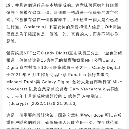
識，并且這個過程是在本地完成的。這意味著原始的虹膜圖
像并不會被存儲或上傳。這個唯一標識是一個簡短的數字代
碼，它會被存儲在一個數據庫中，用于檢查一個人是否已經
注冊過。Worldcoin并不需要你的身份和個人信息，Orb掃描
僅僅是為了確認你是一個唯一的、真實的人，而并不關心你
是誰。
體育娛樂NFT公司Candy Digital宣布裁員三分之一:金色財經
報道，估值曾達到15億美元的體育和娛樂NFT公司Candy
Digital宣布對旗下100人團隊裁員三分之一，Candy Digital
于2021 年 6 月由體育商品巨頭 Fanatics 執行董事長
Michael Rubin與 Galaxy Digital 創始人兼首席執行官 Mike
Novogratz 以及企業家兼投資者 Gary Vaynerchuk 共同創
立，去年十月完成軟銀領投的 1 億美元 A 輪融資。
（decrypt）[2022/11/29 21:08:53]
這是一個重要的設計決策，因為它意味著Worldcoin可以在尊
重用戶隱私的同時，確保每個人只能注冊一次。在全球范圍