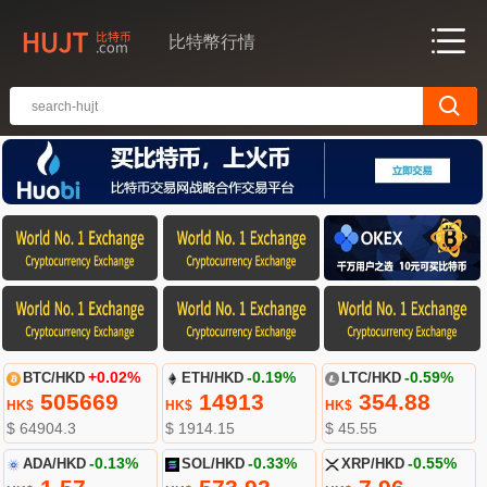
比特幣行情
BTC/HKD
+0.02%
ETH/HKD
-0.19%
LTC/HKD
-0.59%
505669
14913
354.88
HK$
HK$
HK$
$ 64904.3
$ 1914.15
$ 45.55
ADA/HKD
-0.13%
SOL/HKD
-0.33%
XRP/HKD
-0.55%