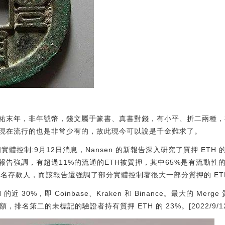
祐末年，非年號幣，錢文屬于篆書、真書對錢，有小平、折二兩種，
現在流行的也是非常少有的，故此現今可以說是千金難求了。
5個實體控制:9月12日消息，Nansen 的新報告深入研究了質押 ET
告強調，有超過11%的流通的ETH被質押，其中65%是有流動性
,000名存款人，而該報告還強調了部分實體控制著很大一部分質押的 ET
 30%，即 Coinbase、Kraken 和 Binance。最大的 Merge
，排名第二的未標記的驗證者持有質押 ETH 的 23%。[2022/9/12 1