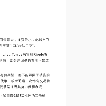
面值最大，通寶最小，此錢文乃
與王莽并稱“錢法二圣”。
isa Torres法官對Ripple案
資者購買，部分原因是購買者不知道
潤有何期望，都不能歸因于被告的
買代幣，或者通過二次轉售交易購
們承諾通過其努力獲得利潤。
won試圖撤銷SEC指控的其他動