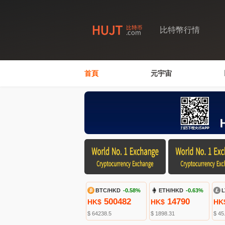
比特幣行情
首頁
元宇宙
BTC/HKD
-0.58%
ETH/HKD
-0.63%
L
500482
14790
HK$
HK$
HK
$ 64238.5
$ 1898.31
$ 45