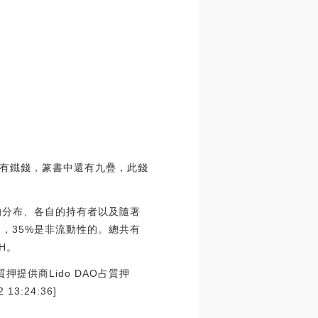
有鐵錢，篆書中還有九疊，此錢
H 的分布、各自的持有者以及隨著
的，35%是非流動性的。總共有
H。
 質押提供商Lido DAO占質押
3:24:36]