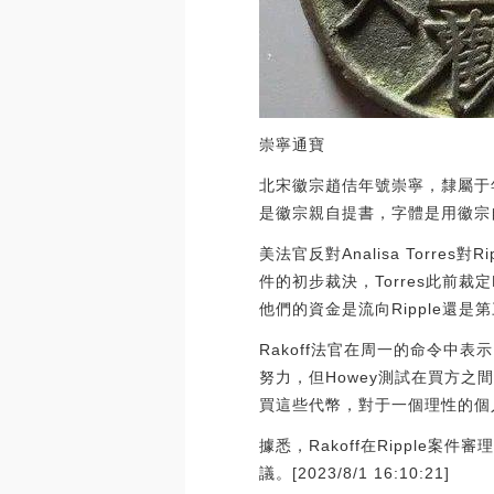
崇寧通寶
北宋徽宗趙佶年號崇寧，隸屬于
是徽宗親自提書，字體是用徽宗
美法官反對Analisa Torres對
件的初步裁決，Torres此前裁
他們的資金是流向Ripple還是
Rakoff法官在周一的命令
努力，但Howey測試在買方
買這些代幣，對于一個理性的個
據悉，Rakoff在Ripple案
議。[2023/8/1 16:10:21]