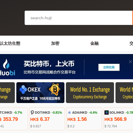
以太坊生態
加密
金融
TC/HKD
-0.7%
DOT/HKD
-0.81%
ADA/HKD
-4.4%
SOL/HKD
-0.7
353.79
6.37
1.56
566.9
$
HK$
HK$
HK$
.41
$ 0.817
$ 0.2
$ 72.764