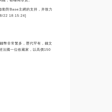
銅錢，都極為珍貴。
宣布啟動對Base主網的支持，并致力
 18:15:24]
錢幣非常繁多，歷代罕有，錢文
經法國一位收藏家，以高價150