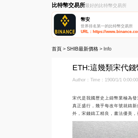
比特幣交易所
最好的比特幣交易所
幣安
世界排名第一的比特幣交易所
URL：https://www.binance.c
首頁
>
SHIB最新價格
>
Info
ETH:這幾類宋代
Author：
Time：1900/1/1 0:00:0
宋代是我國歷史上鑄幣業極為發
真正盛行，幾乎每改年號就鑄新
外，宋錢鑄工精良，書法優美，