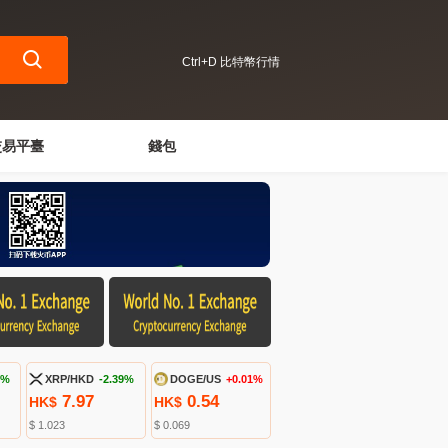
Ctrl+D 比特幣行情
交易平臺
錢包
8%
XRP/HKD
-2.39%
DOGE/US
+0.01%
7.97
0.54
HK$
HK$
$ 1.023
$ 0.069