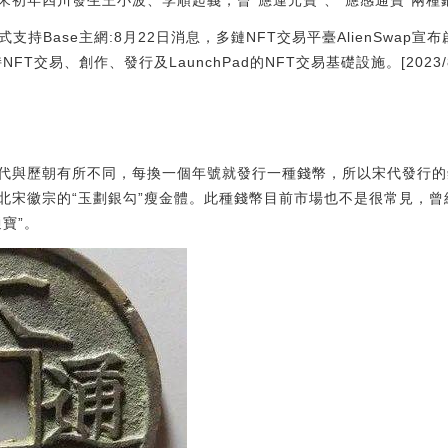
宋初年四川發生王小波、李順起義，曾“應運元寶”、“應感通寶”兩種
p正式支持Base主網:8月22日消息，多鏈NFT交易平臺AlienSwap
T交易、創作、發行及LaunchPad的NFT交易基礎設施。[2023/8/22
代與歷朝有所不同，每換一個年號就發行一種錢幣，所以宋代發行的
北宋徽宗的“玉劃銀勾”瘦金體。此種錢幣目前市場也不是很常見，曾
寶”。