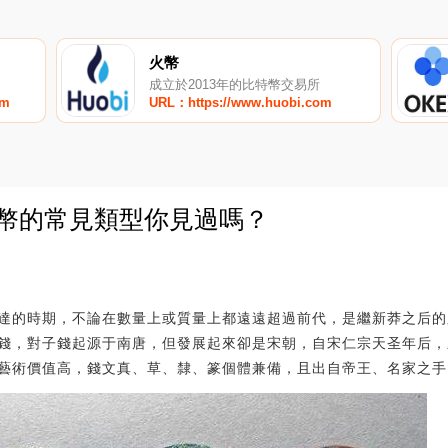
火幣
成立於2013年的比特幣交易所
om
URL：https://www.huobi.com
錢幣的常見類型你見過嗎？
0
達的時期，不論在數量上或質量上都遠遠超過前代，是繼新莽之后的
錢，對子錢起源于南唐，但發展起來卻是宋朝，自宋仁宗天圣年后，
藝術價值高，錢文真、草、隸、篆個體兼備，且出自帝王、名家之手