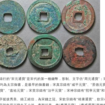
行的“宋元通寶”是宋代的第一種錢幣，形制、文字仿“周元通寶”；宋
錢均為太宗御書，是最早的御書錢；宋真宗鑄有“咸平元寶”、“景德元寶”
寶”、“嘉祐元寶”；宋英宗鑄有“治平元寶”；宋神宗鑄有“熙寧元寶”和
字挺拔秀美、鑄工絕佳，為宋錢之冠。宋欽宗鑄有“靖康通寶”，欽