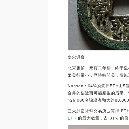
皇宋通寶
北宋趙禎，元寶二年鑄，終于皇
幣發行量小，歷時時間長，所以
Nansen：64%的質押ETH由
合并的臨近而可能產生的后果。報
426,000名驗證者和大約80
三大加密貨幣交易所占質押 ETH 的近
ETH 的最大數量，占 31% 的份額