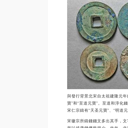
與發行背景北宋自太祖建隆元年鑄
寶”和“至道元寶”。至道和淳化
宋仁宗鑄有“天圣元寶”、“明道元
宋徽宗所鑄錢錢文多出其手，文