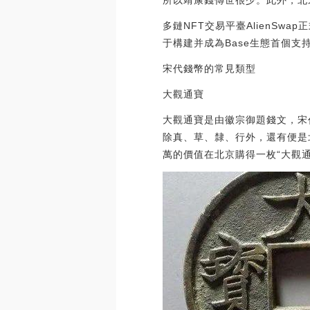
所以靖康錢傳世很少。此外，北
多鏈NFT交易平臺AlienSwa
于構建并成為Base生態首個支持NF
宋代錢幣的常見類型
大觀通寶
大觀通寶是由徽宗御題錢文，宋
除真、草、隸、行外，還有便是
萬的價值在北京購得一枚“大觀通