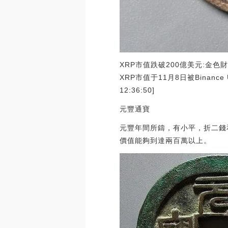
XRP市值跌破200億美元:金色財
XRP市值于11月8日被Binanc
12:36:50]
元豐通寶
元豐年間所鑄，有小平，折二錢
價值能夠到達兩百萬以上。