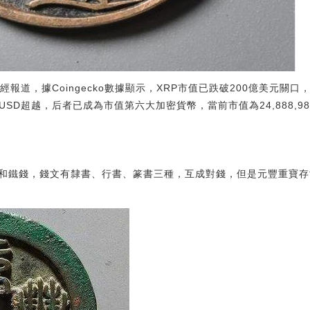
經報道，據Coingecko數據顯示，XRP市值已跌破200億美元關口，當前
e USD超越，后者已成為市值第六大加密貨幣，當前市值為24,888,982,5
和鐵錢，錢文有隸書、行書、篆書三種，互成對錢，但是元豐重寶存