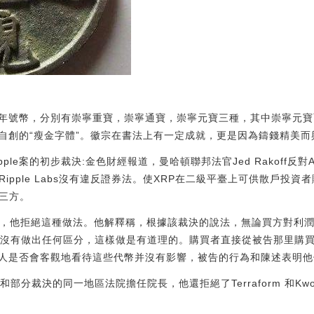
年號幣，分別有崇寧重寶，崇寧通寶，崇寧元寶三種，其中崇寧元寶
自創的“瘦金字體”。徽宗在書法上有一定成就，更是因為鑄錢精美而
Ripple案的初步裁決:金色財經報道，曼哈頓聯邦法官Jed Rakoff反對Anal
定Ripple Labs沒有違反證券法。使XRP在二級平臺上可供散戶投
第三方。
中表示，他拒絕這種做法。他解釋稱，根據該裁決的說法，無論買方對利
之間沒有做出任何區分，這樣做是有道理的。購買者直接從被告那里購
人是否會客觀地看待這些代幣并沒有影響，被告的行為和陳述表明他
件審理和部分裁決的同一地區法院擔任院長，他還拒絕了Terraform 和K