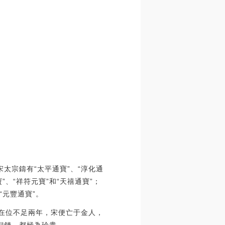
太宗鑄有“太平通寶”、“淳化通
、“祥符元寶”和“天禧通寶”；
“元豐通寶”。
宗在位不足兩年，宋便亡于金人，