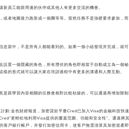
讓新員工能跟周邊的伙伴或其他人有更多交流的機會。
，或者地圖接力跑形成一個團等等。當然任務不是強硬要求參加，而
信息當中，不是所有人都能看到的。如果一個小組發現并完成，就可
去設置一個隱藏的角色，所有潛伏的角色即相當于自動成立為一個秘
這樣的形式就可以讓大家在培訓過程中有更多的溝通和人際互動。
其是跟學習內容相關的任務會相對比較枯燥的，可以通過再增加限制
通道計劃:金色財經報道，加密貸款平臺Cred已加入Visa的金融科技
ed“更輕松地利用Visa提供的覆蓋范圍、功能和安全性”。通過將其服
中的客戶銀行帳戶，并發行加密信用卡，使客戶無需清算其加密資產即可獲得