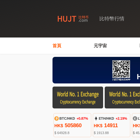
比特幣行情
首頁
元宇宙
BTC/HKD
+0.87%
ETH/HKD
+2.19%
L
505860
14911
HK$
HK$
HK
$ 64928.8
$ 1913.88
$ 45