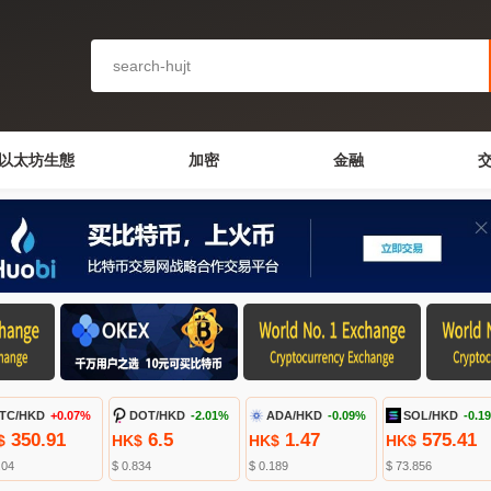
以太坊生態
加密
金融
TC/HKD
+0.07%
DOT/HKD
-2.01%
ADA/HKD
-0.09%
SOL/HKD
-0.1
350.91
6.5
1.47
575.41
$
HK$
HK$
HK$
.04
$ 0.834
$ 0.189
$ 73.856