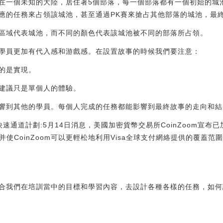
在一個未知的大陸，居住著5個部落，每一個部落都有一個初始的城
應的任務來占領該城池，甚至通過PK賽來搶占其他部落的城池，最
區域代表城池，而不同的顏色代表該城池被不同的部落所占領。
學員更加有代入感和游戲感。在設置故事的時候我們要注意：
的是實現。
建議只是單個人的體驗。
響到其他的學員。每個人完成的任務都能影響到最終故事的走向和結
tech快速通道計劃:5月14日消息，美國加密貨幣交易所CoinZoom宣布已加
并使CoinZoom可以更輕松地利用Visa全球支付網絡提供的覆蓋范圍
合我們在培訓當中的目標和學習內容，去設計各種各樣的任務，如何