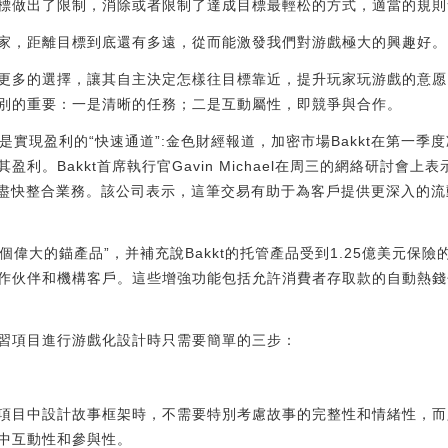
標做出了限制，消除或者限制了達成目標最輕松的方式，適當的規則
家，距離目標到底還有多遠，從而能激發我們對游戲極大的興趣好。
更多的選擇，讓其自主決定怎樣往目標靠近，提升玩家玩游戲的意愿
別的重要：一是清晰的任務；二是互動屬性，即競爭與合作。
Crypto是實現盈利的“快速通道”:金色財經報道，加密市場Bakkt在第一
。Bakkt首席執行官Gavin Michael在周三的網絡研討會上表示
并專注于盡快整合業務。該公司表示，這筆交易有助于為客戶提供更深入
“一個偉大的錨產品”，并補充說Bakkt的托管產品受到1.25億美元
作伙伴和機構客戶。這些增強功能包括允許消費者存取款的自動熱錢
習項目進行游戲化設計時只需要簡單的三步：
項目中設計故事框架時，不需要特別考慮故事的完整性和情緒性，而
中互動性和參與性。