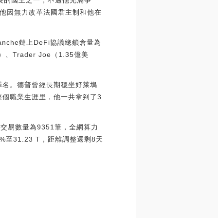
最長的國王之一，不過他充滿爭
他因無力改革法國君主制和他在
anche鏈上DeFi協議總鎖倉量為
rader Joe（1.35億美
罪名。德普曾經長期穩坐好萊塢
整個職業生涯里，他一共拿到了3
交易數量為9351筆，全網算力
1%至31.23 T，距離調整還剩8天