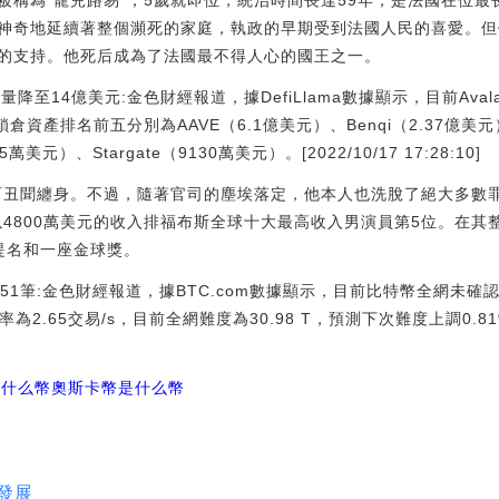
被稱為“寵兒路易”，5歲就即位，統治時間長達59年，是法國在位
神奇地延續著整個瀕死的家庭，執政的早期受到法國人民的喜愛。但
的支持。他死后成為了法國最不得人心的國王之一。
鎖倉量降至14億美元:金色財經報道，據DefiLlama數據顯示，目前Aval
倉資產排名前五分別為AAVE（6.1億美元）、Benqi（2.37億美元）、T
45萬美元）、Stargate（9130萬美元）。[2022/10/17 17:28:10]
而丑聞纏身。不過，隨著官司的塵埃落定，他本人也洗脫了絕大多數
以4800萬美元的收入排福布斯全球十大最高收入男演員第5位。在其
提名和一座金球獎。
51筆:金色財經報道，據BTC.com數據顯示，目前比特幣全網未確認
易速率為2.65交易/s，目前全網難度為30.98 T，預測下次難度上調0.8
是什么幣
奧斯卡幣是什么幣
發展