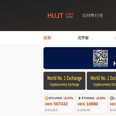
比特幣行情
首頁
元宇宙
BTC/HKD
+0.37%
ETH/HKD
+0.25%
L
507432
14980
HK$
HK$
HK
$ 65130.5
$ 1922.69
$ 45