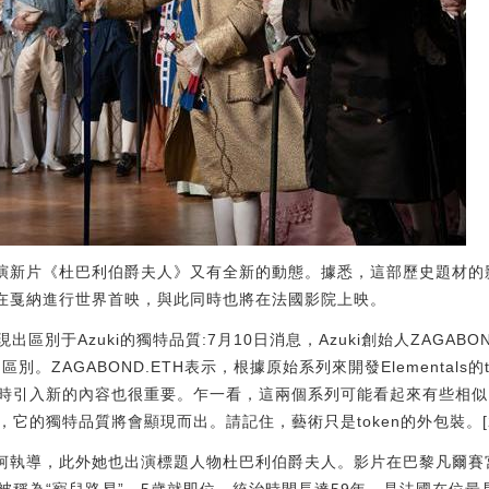
出演新片《杜巴利伯爵夫人》又有全新的動態。據悉，這部歷史題材的
日在戛納進行世界首映，與此同時也將在法國影院上映。
會顯現出區別于Azuki的獨特品質:7月10日消息，Azuki創始人ZAGABO
的區別。ZAGABOND.ETH表示，根據原始系列來開發Elementals
引入新的內容也很重要。乍一看，這兩個系列可能看起來有些相似，但隨
獨特品質將會顯現而出。請記住，藝術只是token的外包裝。[2023/7/
斯柯執導，此外她也出演標題人物杜巴利伯爵夫人。影片在巴黎凡爾