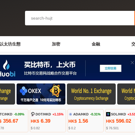
以太坊生態
加密
金融
TC/HKD
-0.09%
DOT/HKD
+1.15%
ADA/HKD
-0.31%
SOL/HKD
+3.5
356.67
6.39
1.56
596.02
$
HK$
HK$
HK$
.78
$ 0.82
$ 0.2
$ 76.501