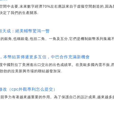
空間中去要,未來數字經濟70%左右應該來自于虛擬空間創造的,因為
決定了我們的生產關系.
玉顏天成：絕美輔幣驚鴻一瞥
的銀角,也稱銀毫,包括二角、一角及五分,它們是機制銀幣系列集藏
速，本幣結算傳遞更多互信，中巴合作充滿新機會
一季度中國對拉丁美洲進出口交出的出色成績單。在美歐多國內需不振,
機勃勃的拉美新興市場的聯結越發加深.
片修改（cpc外觀專利怎么提交）
心競爭力有著越來越重要的作用。為了保護自己的設計成果,越來越多的