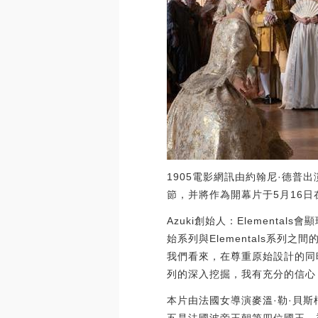
1905電影網訊由約翰尼·德普
節，并將作為開幕片于5月16
Azuki創始人：Elementals
始系列與Elementals系列之間
我們看來，在尊重原始設計的同時
列的深入挖掘，我有充分的信心，它的
本片由法國女導演麥溫·勒·貝