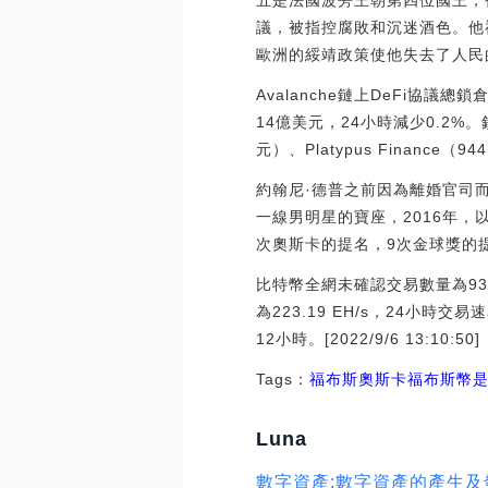
五是法國波旁王朝第四位國王，
議，被指控腐敗和沉迷酒色。他
歐洲的綏靖政策使他失去了人民
Avalanche鏈上DeFi協議總
14億美元，24小時減少0.2%。鎖
元）、Platypus Finance（94
約翰尼·德普之前因為離婚官司
一線男明星的寶座，2016年，
次奧斯卡的提名，9次金球獎的
比特幣全網未確認交易數量為93
為223.19 EH/s，24小時交
12小時。[2022/9/6 13:10:50]
Tags：
福布斯
奧斯卡
福布斯幣
Luna
數字資產:數字資產的產生及