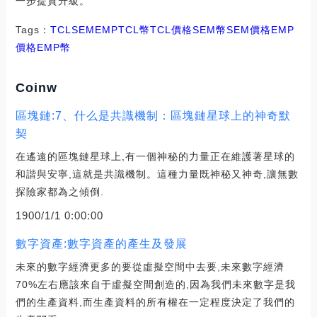
一步提質升級。
Tags：
TCL
SEM
EMPTCL幣
TCL價格SEM幣
SEM價格EMP
價格
EMP幣
Coinw
區塊鏈:7、什么是共識機制：區塊鏈星球上的神奇默
契
在遙遠的區塊鏈星球上,有一個神秘的力量正在維護著星球的
和諧與安寧,這就是共識機制。這種力量既神秘又神奇,讓無數
探險家都為之傾倒.
1900/1/1 0:00:00
數字資產:數字資產的產生及發展
未來的數字經濟更多的要從虛擬空間中去要,未來數字經濟
70%左右應該來自于虛擬空間創造的,因為我們未來數字是我
們的生產資料,而生產資料的所有權在一定程度決定了我們的