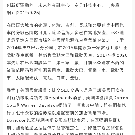
創新所驅動的，未來的金融中心一定是科技中心。（央廣
網）[2019/9/25]
在巴西大城市的街頭，奇瑞、吉利、長城和比亞迪等中國汽
車的身影已隨處可見，這些品牌大多已在當地投產。比亞迪
是最早進入巴西市場的中國新能源汽車產業鏈企業之一，于
2014年成立巴西分公司，在2015年開設第一家當地工廠生產
電動客車底盤，并銷售電動大巴和電動叉車。2017年和2020
年先后在巴西開設第二、第三家工廠。目前比亞迪在巴西的
業務范圍涵蓋新能源乘用車、電動大巴、電動卡車、電動叉
車、太陽能光伏、電池、口罩、云軌。
聲音 | 美國國會議員：提交SEC交易法是為了讓美國再次在
創新領域取得領先:據cryptodaily消息，美國國會議員Darren
Soto和Warren Davidson提請了一項修改申請，旨在調整執
行了七十余載的證券法以適配當前的加密貨幣市場。
Davidson以互聯網初期發展為類比表示，在互聯網發展初
期，國會通過立法提供了監管確定性，并降低了過度監管對