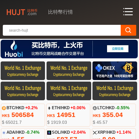
比特幣行情
BTC/HKD
+0.2%
ETH/HKD
+0.06%
LTC/HKD
-0.55%
506584
14951
355.04
HK$
HK$
HK$
$ 65021.7
$ 1919.03
$ 45.57
ADA/HKD
-0.74%
SOL/HKD
+2.04%
XRP/HKD
+1.14%