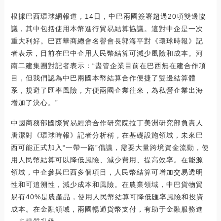
根據巴西環球網報道，14日，中巴兩國簽署超過20項雙邊協
議，其中包括使用本幣進行貿易結算協議。這對中企是一次
重大利好。巴西華商總會名譽會長郭海平對《環球時報》記
者表示，目前在巴中企用人民幣結算可減少風險和成本。河
南二建集團對記者表示：“盡管企業目前在巴西無在建合作項
目，但我們認為中巴兩國本幣結算合作便捷了雙邊結算體
系，規避了匯率風險，方便兩國企業往來，為私營企業出海
增加了決心。”
中國商務部國際貿易經濟合作研究院拉丁美洲研究部負責人
唐潔對《環球時報》記者分析稱，在基礎設施領域，未來巴
西可能正式加入“一帶一路”倡議，需要大量跨境資金流動，使
用人民幣結算可以降低風險、減少費用、提高效率。在能源
領域，中企參與巴西多個項目，人民幣結算可增加交易透明
性和可追溯性，減少成本和風險。在農業領域，中巴貨物貿
易有40%是農產品，使用人民幣結算可降低匯率風險和投資
成本。在金融領域，兩國暢通貨幣支付，有助于金融服務進