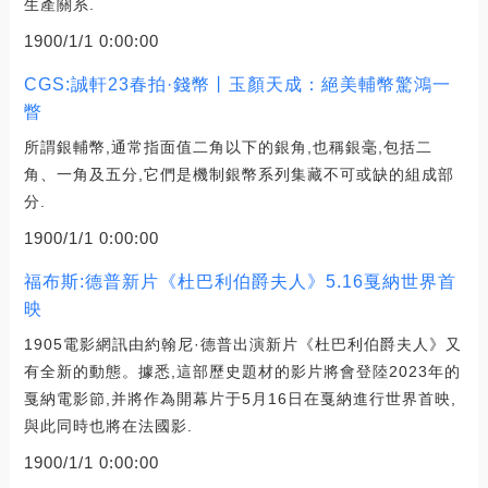
生產關系.
1900/1/1 0:00:00
CGS:誠軒23春拍·錢幣丨玉顏天成：絕美輔幣驚鴻一
瞥
所謂銀輔幣,通常指面值二角以下的銀角,也稱銀毫,包括二
角、一角及五分,它們是機制銀幣系列集藏不可或缺的組成部
分.
1900/1/1 0:00:00
福布斯:德普新片《杜巴利伯爵夫人》5.16戛納世界首
映
1905電影網訊由約翰尼·德普出演新片《杜巴利伯爵夫人》又
有全新的動態。據悉,這部歷史題材的影片將會登陸2023年的
戛納電影節,并將作為開幕片于5月16日在戛納進行世界首映,
與此同時也將在法國影.
1900/1/1 0:00:00