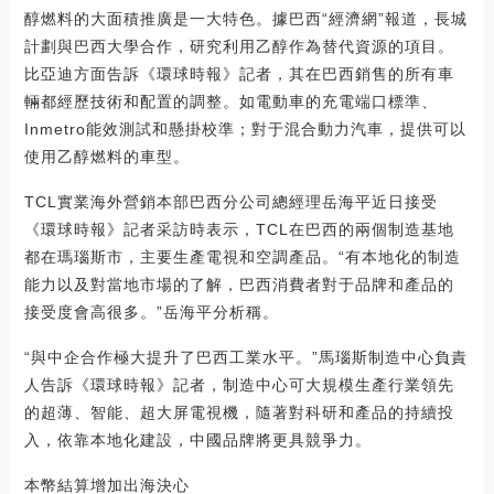
醇燃料的大面積推廣是一大特色。據巴西“經濟網”報道，長城
計劃與巴西大學合作，研究利用乙醇作為替代資源的項目。
比亞迪方面告訴《環球時報》記者，其在巴西銷售的所有車
輛都經歷技術和配置的調整。如電動車的充電端口標準、
Inmetro能效測試和懸掛校準；對于混合動力汽車，提供可以
使用乙醇燃料的車型。
TCL實業海外營銷本部巴西分公司總經理岳海平近日接受
《環球時報》記者采訪時表示，TCL在巴西的兩個制造基地
都在瑪瑙斯市，主要生產電視和空調產品。“有本地化的制造
能力以及對當地市場的了解，巴西消費者對于品牌和產品的
接受度會高很多。”岳海平分析稱。
“與中企合作極大提升了巴西工業水平。”馬瑙斯制造中心負責
人告訴《環球時報》記者，制造中心可大規模生產行業領先
的超薄、智能、超大屏電視機，隨著對科研和產品的持續投
入，依靠本地化建設，中國品牌將更具競爭力。
本幣結算增加出海決心