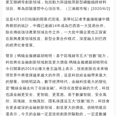
業互聯網等創新領域，包括動力與儲能用新型磷酸鐵鋰材料
項目、華為邵陽運營中心項目等。（三湘都市報）[2020/6/2]
這是4月10日拍攝的開幕式現場。新華社記者李鑫攝根據中國
商務部的統計，中國已連續14年成為巴西第一大貿易伙伴。
除在傳統強項農業領域合作之外，一大批中國企業也正探索
在新興產業領域投資、新型企業合作模式，深度融入到巴西
的經濟社會發展。
聲音 | 螞蟻金服總裁胡曉明：基于區塊鏈等五大“技數”能力，
科技將在金融創新領域創造更大價值:螞蟻金服總裁胡曉明在
今日開幕的2019云棲大會主論壇上表示，技術創新在未來物
理世界中將發揮越來越大的作用，這是科技給金融帶來最大
的變量。胡曉明認為，數字經濟時代，金融科技最大的變化
是“離線金融走向了在線金融”。科技在改變金融的方式，科技
也讓金融更安全、更智能、更普惠。基于數據智能、安全風
控、區塊鏈、生物識別、隱私保護這五大“技數”能力，科技會
在更多縱深的金融創新領域，創造更大的價值。胡曉明最后
還表示，今天的金融一定是技術創新所驅動的，一定是數據