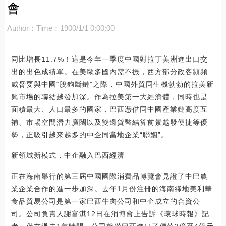
會
Author：
Time：1900/1/1 0:00:00
同比增長11.7%！這是今年一季度中國對拉丁美洲進出口交
出的出色成績單。在美歐多國內需不振，西方部分政客頻頻
威脅要與中國“脫鉤斷鏈”之際，中國外貿同生機勃勃的拉美新
興市場的聯結越發加深。作為拉美第一大經濟體，同時也是
面積最大、人口最多的國家，巴西憑借同中國產業鏈高度互
補、市場空間潛力廣闊以及雙邊貨幣結算前景越發便捷等優
勢，正吸引越來越多的中企同當地企業“聯姻”。
新領域新模式，中企融入巴西經濟
正在海南舉行的第三屆中國國際消費品博覽會見證了中巴農
業企業合作的進一步加深。去年1月份注冊的海南綠地美利華
食品貿易公司是第一家巴西牛肉公司和中企成立的合資公
司。公司負責人謝富淇12日在消博會上告訴《環球時報》記