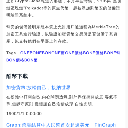
正如CryptoGlobe報道的那樣，本月早些時候，SHIB與“區塊
鏈區塊鏈”Polkadot等的原生代幣一起被添加到幣安的儲備證
明驗證系統中。
幣安的儲備證明系統本質上允許用戶通過稱為MerkleTree的
加密工具進行驗證，以驗證加密貨幣交易所是否儲備了其資
產，以支持他們在平臺上的存款。
Tags：
ONE
BONE
BONONE幣
ONE價格BONE價格
BONE幣
BON價格
BON幣
酷幣下載
加密貨幣:放松自己，接納世界
在松弛中打開自己,內心闊朗透氣,對外界保持開放度,客氣不
爭,但靜守原則,慢慢讓自己堆積成形,自性光明.
1900/1/1 0:00:00
Graph:跨境結算中人民幣首次超過美元！FinGraph