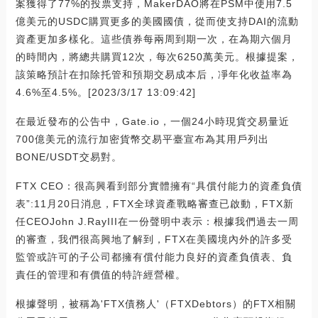
案獲得了77%的投票支持，MakerDAO將在PSM中使用7.5
億美元的USDC購買更多的美國國債，從而使支持DAI的流動
資產更加多樣化。這些債券每兩周到期一次，在為期六個月
的時間內，將總共購買12次，每次6250萬美元。根據提案，
該策略預計在扣除托管和預期交易成本后，凈年化收益率為
4.6%至4.5%。[2023/3/17 13:09:42]
在最近發布的公告中，Gate.io，一個24小時現貨交易量近
700億美元的流行加密貨幣交易平臺宣布為其用戶列出
BONE/USDT交易對。
FTX CEO：很高興看到部分實體擁有“具償付能力的資產負債
表”:11月20日消息，FTX全球資產戰略審查已啟動，FTX新
任CEOJohn J.RayIII在一份聲明中表示：根據我們過去一周
的審查，我們很高興地了解到，FTX在美國境內外的許多受
監管或許可的子公司都擁有償付能力良好的資產負債表、負
責任的管理和有價值的特許經營權。
根據聲明，被稱為'FTX債務人'（FTXDebtors）的FTX相關