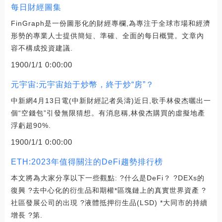
每日財經圖集
FinGraph是一份圖形化的財經專欄,為專注于全球市場和經濟
形勢的專業人士提供簡短、準確、全面的每日概覽。文章內
容不構成投資建議.
1900/1/1 0:00:00
元宇宙:元宇宙始于炒幣，終于炒“房”？
中新網4月13日電(中新財經記者吳濤)近日,歌手林俊杰曬出一
個“空錢包”引發無限猜想。有消息稱,林俊杰購買的虛擬地產
浮虧超90%.
1900/1/1 0:00:00
ETH:2023年值得關注的DeFi趨勢排行榜
本文將為大家分享以下一些觀點: ?什么是DeFi？ ?DEXs的
復興 ?去中心化的衍生品和期權*區塊鏈上的真實世界資產 ?
社區發展公司的出現 ?液體抵押衍生品(LSD) *大同市的持續
增長 ?第.