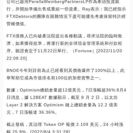
公司已啟用PerellaWeinbergPartnersLP作為牽頭投資銀
行，并開始準備出售或重組一些資產。Ray表示：我已經指示
FTXDebtors的團隊在困難情況下盡可能優先考慮保留特許經
營權價值。
FTX債務人已向破產法院提出各種動議，尋求法院的臨時救
濟，如果獲得批準，將運行新的全球現金管理系統和付款程
序。聽證會定于11月22日舉行。（Fortune）[2022/11/20
22:08:20]
BNOE今年到目前為止已經看到其價格爆炸了100%以上，此
舉幫助它成為市值排名前100位的加密貨幣之一。
數據：Optimism總鎖倉量超12億美元，7日漲幅超36%:8月4
日消息，據 L2BEAT 數據顯示，截至 8 月 2 日，以太坊
Layer 2 解決方案 Optimism 鏈上總鎖倉量為 12.2 億美
元，7 日漲幅達 36.36%。
截止發稿，其治理 Token OP 報價 2.109 美元，24 小時漲
幅 25.9%。[2022/8/4 3:31:28]