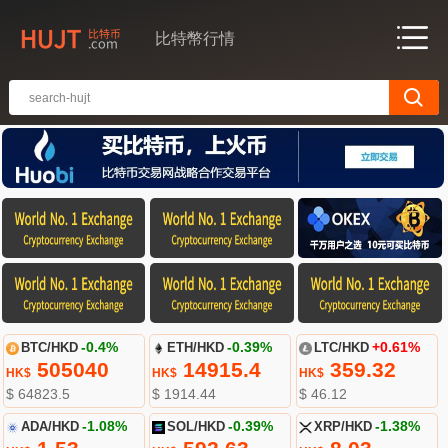
比特幣行情
BTC/HKD
-0.4%
ETH/HKD
-0.39%
LTC/HKD
+0.61%
505040
14915.4
359.32
HK$
HK$
HK$
$ 64823.5
$ 1914.44
$ 46.12
ADA/HKD
-1.08%
SOL/HKD
-0.39%
XRP/HKD
-1.38%