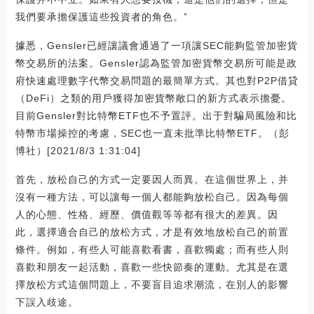
我們要承擔保護這些投資者的角色。”
據悉，Gensler已經讓議會通過了一項讓SEC能夠監管加密貨
幣交易所的法案。Gensler認為監管加密貨幣交易所可能是政
府快速處理數字代幣交易問題的最簡單方式。其也對P2P借貸
（DeFi）之類的用戶獲得加密貨幣敞口的新方式表示擔憂。
目前Gensler對比特幣ETF也不予置評。出于對騙局風險和比
特幣市場操控的考慮，SEC也一直未批準比特幣ETF。（彭
博社）[2021/8/3 1:31:04]
首先，放松自己的方式一定要因人而異。在這個世界上，并
沒有一種方法，可以讓每一個人都能夠放松自己。因為每個
人的心態、性格、經歷、價值觀等等都有很大的差異。因
此，選擇適合自己的放松方式，才是有效地放松自己的前置
條件。例如，有些人可能喜歡看書，喜歡獨處；而有些人則
喜歡和朋友一起活動，喜歡一些快節奏的運動。尤其是在選
擇放松方式這個問題上，不要盲目追求潮流，在別人的影響
下誤入歧途。