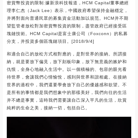
密貨幣投資的限制:據新浪科技報道，HCM Capital董事總經
理李仁杰（Jack Lee）表示，中國政府希望保持金融穩定，
并將對面向普通民眾的募集資金活動加以規范。HCM并不期
望監管者放松對加密貨幣投資的限制，盡管政府已經接受區
塊鏈技術。HCM Capital是富士康公司（Foxconn）的私募
分支，并投資多個區塊鏈項目。[2018/9/4]
和適合自己的放松方式相對應的，是對世界的接納。所謂接
納，就是要放下偏見，放下刻板印象，放下無意義的嫉妒和
仇恨，全身心地融入生活中。以一個積極的、包容的眼光看
待世界，會讓我們心情愉悅，感到與世界和諧相處。在接納
世界的過程中，我們還要學會放下自己的優越感和欲望。不
是所有的事情都是我們想象中的那樣美好，我們向往的生活
并不總是事實，這時我們需要讓自己深入平凡的生活，欣賞
純粹的生命之美，接納一切，包括自己。