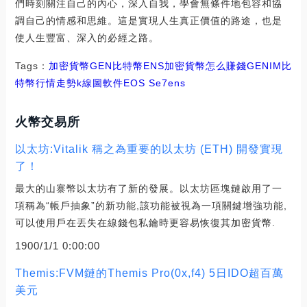
們時刻關注自己的內心，深入自我，學會無條件地包容和協
調自己的情感和思維。這是實現人生真正價值的路途，也是
使人生豐富、深入的必經之路。
Tags：
加密貨幣
GEN
比特幣
ENS
加密貨幣怎么賺錢
GENIM
比
特幣行情走勢k線圖軟件
EOS Se7ens
火幣交易所
以太坊:Vitalik 稱之為重要的以太坊 (ETH) 開發實現
了！
最大的山寨幣以太坊有了新的發展。以太坊區塊鏈啟用了一
項稱為“帳戶抽象”的新功能,該功能被視為一項關鍵增強功能,
可以使用戶在丟失在線錢包私鑰時更容易恢復其加密貨幣.
1900/1/1 0:00:00
Themis:FVM鏈的Themis Pro(0x,f4) 5日IDO超百萬
美元