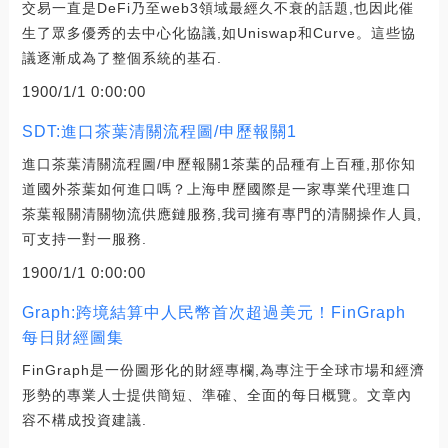
交易一直是DeFi乃至web3領域最經久不衰的話題,也因此催
生了眾多優秀的去中心化協議,如Uniswap和Curve。這些協
議逐漸成為了整個系統的基石.
1900/1/1 0:00:00
SDT:進口茶葉清關流程圖/申歷報關1
進口茶葉清關流程圖/申歷報關1茶葉的品種有上百種,那你知
道國外茶葉如何進口嗎？上海申歷國際是一家專業代理進口
茶葉報關清關物流供應鏈服務,我司擁有專門的清關操作人員,
可支持一對一服務.
1900/1/1 0:00:00
Graph:跨境結算中人民幣首次超過美元！FinGraph
每日財經圖集
FinGraph是一份圖形化的財經專欄,為專注于全球市場和經濟
形勢的專業人士提供簡短、準確、全面的每日概覽。文章內
容不構成投資建議.