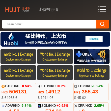
比特幣行情
BTC/HKD
+0.54%
ETH/HKD
+0.2%
LTC/HKD
-0.24%
506131
14912
355.43
HK$
HK$
HK$
$ 64963.6
$ 1914.06
$ 45.62
ADA/HKD
-5.84%
SOL/HKD
+0.52%
XRP/HKD
-2.05%