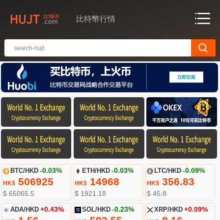
比特幣行情
BTC/HKD
-0.03%
ETH/HKD
-0.03%
LTC/HKD
-0.09%
506925
14968
356.83
HK$
HK$
HK$
$ 65065.5
$ 1921.18
$ 45.8
ADA/HKD
+0.43%
SOL/HKD
-0.23%
XRP/HKD
+0.09%