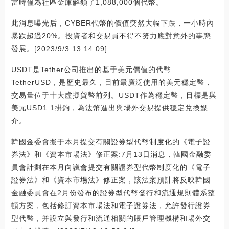
當時僅為社區金庫解鎖了1,088,000個代幣。
此消息曝光后，CYBER代幣的價值突然大幅下跌，一小時內
暴跌超過20%。投資者和交易員不得不努力應對意外的事態
發展。[2023/9/3 13:14:09]
USDT是Tether公司推出的基于美元價值的代幣
TetherUSD，是歷史最久，目前最廣泛使用的美元穩定幣，
交易量位于十大虛擬貨幣前列。USDT作為穩定幣，目標是與
美元USD1:1掛鉤，為法幣進出與場外交易提供穩定兌換媒
介。
韓國金委會擬于本月提交有關證券型代幣制度化的《電子證
券法》和《資本市場法》修正案:7月13日消息，韓國金融委
員會計劃在本月向議會提交有關證券型代幣制度化的《電子
證券法》和《資本市場法》修正案，該法案預計將反映韓國
金融委員會在2月份發布的證券型代幣發行和流通規則體系整
頓方案，包括修訂資本市場法和電子證券法，允許發行證券
型代幣，并設立與發行和流通相關的賬戶管理機構和場外交