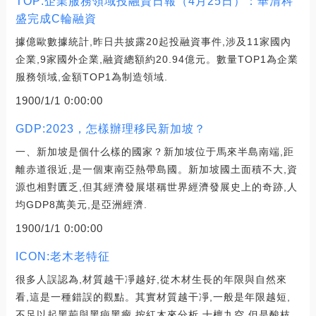
TOP:企業服務領域投融資日報（4月25日）：華清科
盛完成C輪融資
據億歐數據統計,昨日共披露20起投融資事件,涉及11家國內
企業,9家國外企業,融資總額約20.94億元。數量TOP1為企業
服務領域,金額TOP1為制造領域.
1900/1/1 0:00:00
GDP:2023，怎樣辦理移民新加坡？
一、新加坡是個什么樣的國家？新加坡位于馬來半島南端,距
離赤道很近,是一個東南亞熱帶島國。新加坡國土面積不大,資
源也相對匱乏,但其經濟發展堪稱世界經濟發展史上的奇跡,人
均GDP8萬美元,是亞洲經濟.
1900/1/1 0:00:00
ICON:老木老特征
很多人誤認為,材質越干凈越好,從木材生長的年限與自然來
看,這是一種錯誤的觀點。其實材質越干凈,一般是年限越短,
不足以起黑荊與黑疤黑瘤,按紅木來分析,十檀九空,但是酸枝