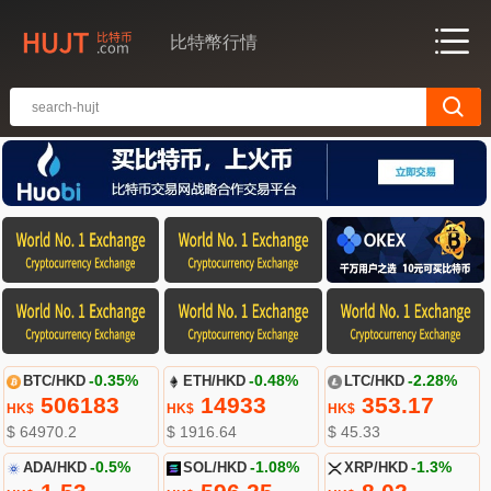
比特幣行情
BTC/HKD
-0.35%
ETH/HKD
-0.48%
LTC/HKD
-2.28%
506183
14933
353.17
HK$
HK$
HK$
$ 64970.2
$ 1916.64
$ 45.33
ADA/HKD
-0.5%
SOL/HKD
-1.08%
XRP/HKD
-1.3%