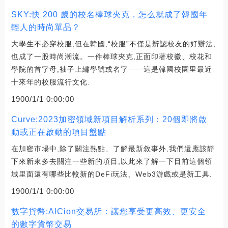
SKY:快 200 歲的校名棒球夾克，怎么就成了韓國年
輕人的時尚單品？
大學生不必穿校服,但在韓國,“校服”不僅是辨認校友的好辦法,
也成了一股時尚潮流。一件棒球夾克,正面印著校徽、校花和
學院的首字母,袖子上繡學號或名字——這是韓國校園里最近
十來年的校服流行文化.
1900/1/1 0:00:00
Curve:2023加密領域新項目解析系列：20個即將啟
動或正在啟動的項目盤點
在加密市場中,除了關注熱點、了解最新敘事外,我們還應該靜
下來新來多去關注一些新的項目,以此來了解一下目前這個領
域里面還有哪些比較新的DeFi玩法、Web3游戲或是新工具.
1900/1/1 0:00:00
數字貨幣:AlCion交易所：讓您享受更高效、更安全
的數字貨幣交易