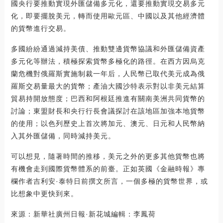
國央行要推動實現外匯儲備多元化，還要推動實現交易多元
化，即要擺脫美元，轉而使用歐元區、中國以及其他經濟體
的貨幣進行交易。
多國紛紛通過減持美債、推動雙邊貨幣協議和外匯儲備資產
多元化等辦法，積極探索貨幣多極化的路徑。在西方因烏克
蘭危機對俄羅斯實施制裁一年后，人民幣已取代美元成為俄
羅斯交易量最大的貨幣；產油大國沙特表示對以非美元結算
貿易持開放態度；巴西和阿根廷推進有關南美洲共同貨幣的
討論；東盟財長和央行行長會議探討在該地區加強本地貨幣
的使用；以色列歷史上首次將加元、澳元、日元和人民幣納
入其外匯儲備，同時減持美元。
可以想見，隨著時間的推移，美元之外的更多其他貨幣也將
有機會走到國際貨幣體系的前臺。正如英國《金融時報》專
欄作者吉利安·泰特日前撰文所言，一個多極的貨幣世界，或
比想象中更快到來。
來源：新華社廣州日報·新花城編輯：李鳳荷