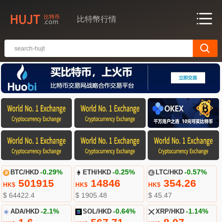
比特幣行情
BTC/HKD
-0.29%
ETH/HKD
-0.25%
LTC/HKD
-0.57%
501915
14846
354.26
HK$
HK$
HK$
$ 64422.4
$ 1905.48
$ 45.47
ADA/HKD
-2.1%
SOL/HKD
-0.64%
XRP/HKD
-1.14%