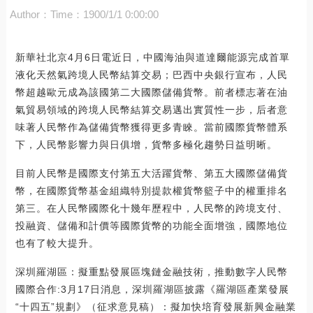
Author：
Time：1900/1/1 0:00:00
新華社北京4月6日電近日，中國海油與道達爾能源完成首單
液化天然氣跨境人民幣結算交易；巴西中央銀行宣布，人民
幣超越歐元成為該國第二大國際儲備貨幣。前者標志著在油
氣貿易領域的跨境人民幣結算交易邁出實質性一步，后者意
味著人民幣作為儲備貨幣獲得更多青睞。當前國際貨幣體系
下，人民幣影響力與日俱增，貨幣多極化趨勢日益明晰。
目前人民幣是國際支付第五大活躍貨幣、第五大國際儲備貨
幣，在國際貨幣基金組織特別提款權貨幣籃子中的權重排名
第三。在人民幣國際化十幾年歷程中，人民幣的跨境支付、
投融資、儲備和計價等國際貨幣的功能全面增強，國際地位
也有了較大提升。
深圳羅湖區：擬重點發展區塊鏈金融技術，推動數字人民幣
國際合作:3月17日消息，深圳羅湖區披露《羅湖區產業發展
“十四五”規劃》（征求意見稿）：擬加快培育發展新興金融業