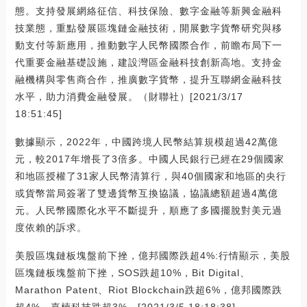
態。支持發展網絡征信、科技保險、數字金融等新興金融科
技業態，重點發展區塊鏈金融技術，開展數字貨幣研究與移
動支付等新應用，推動數字人民幣國際合作，前瞻布局下一
代重要金融基礎設施，建設灣區金融科技創新高地。支持金
融機構與零售商合作，推廣數字貨幣，提升互聯網金融科技
水平，助力消費金融發展。（財聯社）[2021/3/17
18:51:45]
數據顯示，2022年，中國跨境人民幣結算規模超過42萬億
元，較2017年增長了3倍多。中國人民銀行已經在29個國家
和地區授權了31家人民幣清算行，與40個國家和地區的央行
或貨幣當局簽署了雙邊貨幣互換協議，協議總額超過4萬億
元。人民幣國際化水平不斷提升，順應了多國擺脫對美元過
度依賴的訴求。
美股區塊鏈板塊盤前下挫，億邦國際跌超4%:行情顯示，美股
區塊鏈板塊盤前下挫，SOS跌超10%，Bit Digital、
Marathon Patent、Riot Blockchain跌超6%，億邦國際跌
超4%，嘉楠科技跌超3%。[2021/3/5 18:18:38]