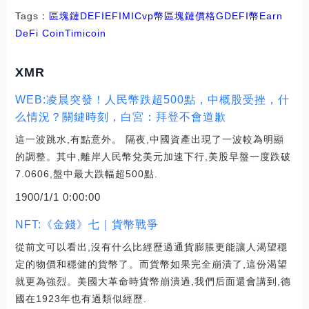
Tags：
區塊鏈
DEFI
EFI
MIC
vp幣區塊鏈價格
GDEFI幣
Earn
DeFi Coin
Timicoin
XMR
WEB:凌晨突發！人民幣跌超500點，中概股受挫，什
么情況？關鍵時刻，白宮：拜登不會道歉
這一波跳水,有點意外。 隔夜,中國資產出現了一波較為明顯
的調整。其中,離岸人民幣兌美元加速下行,美股早盤一度跌破
7.0606,盤中最大跌幅超500點.
1900/1/1 0:00:00
NFT:《金錢》七｜貨幣戰爭
從前文可以看出,沒有什么比經歷過通貨膨脹更能讓人渴望穩
定的物價和穩健的貨幣了。而貨幣如果完全崩潰了,這份渴望
就更為強烈。美國大革命時貨幣崩潰過,我們后面還會講到,德
國在1923年也有過類似經歷.