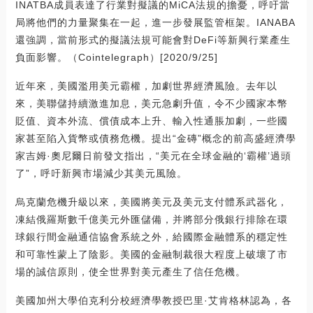
INATBA成員表達了行業對擬議的MiCA法規的擔憂，呼吁當
局將他們的力量聚集在一起，進一步發展監管框架。IANABA
還強調，當前形式的擬議法規可能會對DeFi等新興行業產生
負面影響。（Cointelegraph）[2020/9/25]
近年來，美國濫用美元霸權，加劇世界經濟風險。去年以
來，美聯儲持續激進加息，美元急劇升值，令不少國家本幣
貶值、資本外流、償債成本上升、輸入性通脹加劇，一些國
家甚至陷入貨幣或債務危機。提出“金磚”概念的前高盛經濟學
家吉姆·奧尼爾日前發文指出，“美元在全球金融的‘霸權’過頭
了”，呼吁新興市場減少其美元風險。
烏克蘭危機升級以來，美國將美元及美元支付體系武器化，
凍結俄羅斯數千億美元外匯儲備，并將部分俄銀行排除在環
球銀行間金融通信協會系統之外，給國際金融體系的穩定性
和可靠性蒙上了陰影。美國的金融制裁很大程度上破壞了市
場的誠信原則，使全世界對美元產生了信任危機。
美國加州大學伯克利分校經濟學教授巴里·艾肯格林認為，各