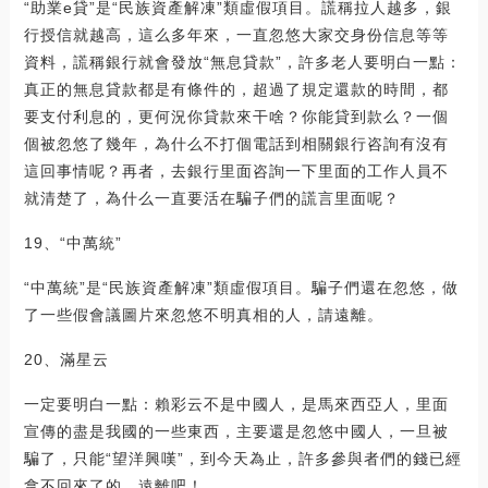
“助業e貸”是“民族資產解凍”類虛假項目。謊稱拉人越多，銀
行授信就越高，這么多年來，一直忽悠大家交身份信息等等
資料，謊稱銀行就會發放“無息貸款”，許多老人要明白一點：
真正的無息貸款都是有條件的，超過了規定還款的時間，都
要支付利息的，更何況你貸款來干啥？你能貸到款么？一個
個被忽悠了幾年，為什么不打個電話到相關銀行咨詢有沒有
這回事情呢？再者，去銀行里面咨詢一下里面的工作人員不
就清楚了，為什么一直要活在騙子們的謊言里面呢？
19、“中萬統”
“中萬統”是“民族資產解凍”類虛假項目。騙子們還在忽悠，做
了一些假會議圖片來忽悠不明真相的人，請遠離。
20、滿星云
一定要明白一點：賴彩云不是中國人，是馬來西亞人，里面
宣傳的盡是我國的一些東西，主要還是忽悠中國人，一旦被
騙了，只能“望洋興嘆”，到今天為止，許多參與者們的錢已經
拿不回來了的，遠離吧！