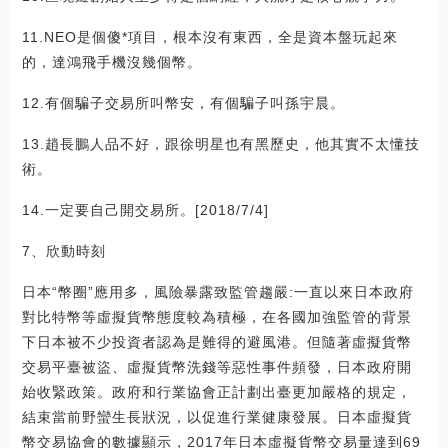
11.NEO是個傻*項目，根本沒有東西，全是資本盤玩起來
的，達鴻飛手機沒幾個幣。
12.有個騙子交易所叫幣安，有個騙子叫孫宇晨。
13.趙長鵬人品不好，跟徐明星也有黑歷史，他其實不太懂技
術。
14.一定要自己開交易所。[2018/7/4]
7、欣動時刻
日本“幣圈”應用多，風險暴露致監管趨嚴:一直以來日本政府
對比特幣等虛擬貨幣態度較為積極，在各國加強監管的背景
下日本被不少投資者認為是難得的避風港。但隨著虛擬貨幣
交易平臺被盜、虛擬貨幣洗錢等惡性事件頻發，日本政府開
始收緊政策。政府和行業協會正計劃出臺更加嚴格的規定，
結束當前野蠻生長狀況，以促進行業健康發展。日本虛擬貨
幣交易協會的數據顯示，2017年日本虛擬貨幣交易量達到69