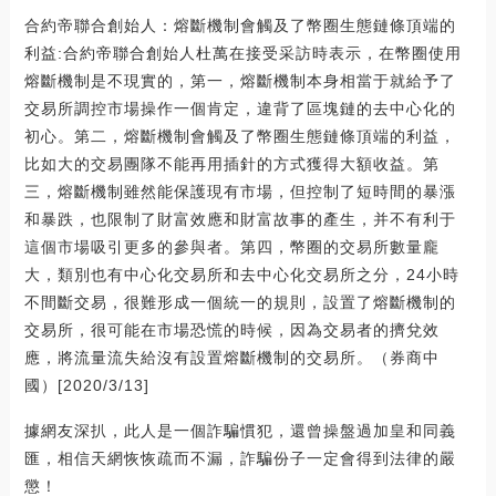
合約帝聯合創始人：熔斷機制會觸及了幣圈生態鏈條頂端的
利益:合約帝聯合創始人杜萬在接受采訪時表示，在幣圈使用
熔斷機制是不現實的，第一，熔斷機制本身相當于就給予了
交易所調控市場操作一個肯定，違背了區塊鏈的去中心化的
初心。第二，熔斷機制會觸及了幣圈生態鏈條頂端的利益，
比如大的交易團隊不能再用插針的方式獲得大額收益。第
三，熔斷機制雖然能保護現有市場，但控制了短時間的暴漲
和暴跌，也限制了財富效應和財富故事的產生，并不有利于
這個市場吸引更多的參與者。第四，幣圈的交易所數量龐
大，類別也有中心化交易所和去中心化交易所之分，24小時
不間斷交易，很難形成一個統一的規則，設置了熔斷機制的
交易所，很可能在市場恐慌的時候，因為交易者的擠兌效
應，將流量流失給沒有設置熔斷機制的交易所。（券商中
國）[2020/3/13]
據網友深扒，此人是一個詐騙慣犯，還曾操盤過加皇和同義
匯，相信天網恢恢疏而不漏，詐騙份子一定會得到法律的嚴
懲！