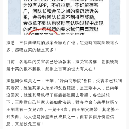
據悉，三個商學院的涉案金額近百億，短短時間就圈錢這么
多，感嘆韭菜的錢是真多！
目前，各地區的受害者已紛紛報案，據受害者稱，虧損幾萬
幾十萬的數不勝數，虧損上百萬的也大有人在！
操盤團伙成員之一：王剛，“鋒尚商學院”會長，受害者已找到
其老家，經過其家人弟弟和父親確認，是王剛本人，已兩年
沒回家，就連其母親得了癌癥都沒回去看望，各位試想一
下，王剛對自己的家人都如此決絕，對各位會心慈手軟嗎？
王剛還有一女兒7歲，一兒子4歲，由王剛父親帶，其老婆不
知去向。此人也是操盤團伙成員之一，但有多個身份證信
息，真是狡兔三窟！