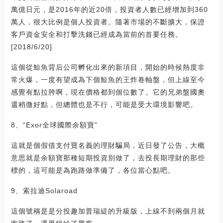
萬億日元，是2016年的近20倍，投資者人數已經增加到360
萬人，很大比例是個人投資者。隨著市場的不斷擴大，保證
客戶資金安全和打擊洗錢已經成為當前的首要任務。
[2018/6/20]
這個從鯨魚背后公司孵化出來的新項目，開始的時候熱度非
常火爆，一度有望成為下個鯨魚的王炸卷軸盤，但上線至今
感覺有點拉胯啊，現在價格都到個位數了。它的兄弟盤國奧
還稍微好點，但總體也是不行，可能是受大環境影響吧。
8、“Exor全球國際余額寶”
這就是個假借支付寶名義的理財騙局，近日發了公告，大概
意思就是余額寶那種短期投資別做了，去投長期理財的那些
標的，這可能是為跑路做準備了，各位當心點吧。
9、索拉迪Solaroad
這個號稱是是分投趣加普瑞緹的升級版，上線不到兩個月就