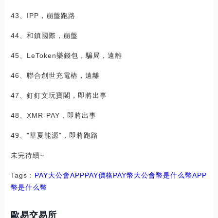
43、IPP，崩盤跑路
44、和鎮國際，崩盤
45、LeToken樂錢包，騙局，遠離
46、聯合創世充電樁，遠離
47、釘釘文玩寶閣，即將出事
48、XMR-PAY，即將出事
49、"華夏能源"，即將跑路
未完待續~
Tags：
PAY
大公會
APPPAY價格
PAY幣
大公會幣是什么幣
APP
幣是什么幣
歐易交易所