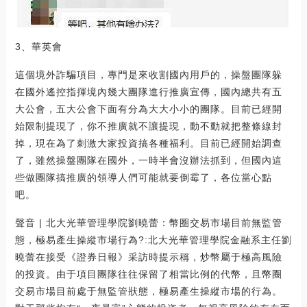
3、華英會
這個境外詐騙項目，專門是來收割國內用戶的，操盤團隊躲
在國外遙控指揮境內幾大團隊進行推廣宣傳，國內總共有五
大公會，五大公會下面有分為大大小小的團隊。目前已經開
始限制提現了，你不推廣就不讓提現，動不動就把整條線封
掉，現在為了刺激大家投資搞各種福利。目前已經開始調查
了，雖然操盤團隊在國外，一時半會沒辦法抓到，但國內這
些做團隊搞推廣的領導人們可能就要倒霉了，各位當心點
吧。
聲音 | 北大光華管理學院劉曉蕾：幣圈交易市場目前無監管
態，極易產生操縱市場行為?:北大光華管理學院金融系主任劉
曉蕾在接受《證券日報》采訪時提示稱，炒幣屬于極高風險
的投資。由于項目團隊往往保留了相當比例的代幣，且幣圈
交易市場目前處于無監管狀態，極易產生操縱市場的行為。