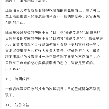
跑路了，還甩鍋給了黑客。
這個項目其本質就是個質押挖礦類的資金盤而已，除了可以
拿上兩級推薦人的提成這個稍微不一樣的制度外，其它沒啥
創新的東西。
陳偉星凌晨發聲懟幣圈不良項目，稱“都是要還的”:陳偉星昨
日凌晨發朋友圈懟幣圈不良項目稱其“都是要還的”。陳偉星表
示：創業者簡單的目標是如何讓社會變得更加富裕和平等，
而那些聲稱著自己有強大投資人背景、假借政府之名，最終
讓不明真相的投資者被一堆空氣幣割了韭菜的不良項目，心
里沒有了創造的慈心與保護弱者的悲心，這都是要還的。
[2018/4/11]
10、“時間銀行”
一個謊稱國家民政部推出的詐騙項目，目前已經開始不讓提
現了。
11、“智善公益”