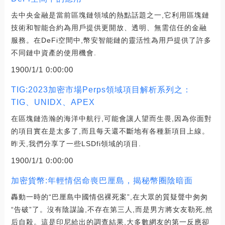
去中央金融是當前區塊鏈領域的熱點話題之一,它利用區塊鏈
技術和智能合約為用戶提供更開放、透明、無需信任的金融
服務。在DeFi空間中,幣安智能鏈的靈活性為用戶提供了許多
不同鏈中資產的使用機會.
1900/1/1 0:00:00
TIG:2023加密市場Perps領域項目解析系列之：
TIG、UNIDX、APEX
在區塊鏈浩瀚的海洋中航行,可能會讓人望而生畏,因為你面對
的項目實在是太多了,而且每天還不斷地有各種新項目上線。
昨天,我們分享了一些LSDfi領域的項目.
1900/1/1 0:00:00
加密貨幣:年輕情侶命喪巴厘島，揭秘幣圈陰暗面
轟動一時的“巴厘島中國情侶裸死案”,在大眾的質疑聲中匆匆
“告破”了。沒有陰謀論,不存在第三人,而是男方將女友勒死,然
后自殺。這是印尼給出的調查結果,大多數網友的第一反應卻