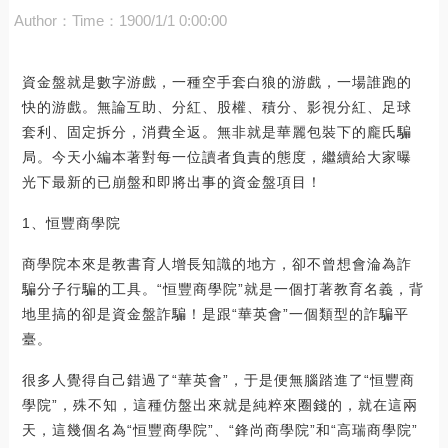
Author：
Time：1900/1/1 0:00:00
資金盤就是數字游戲，一種空手套白狼的游戲，一場誰跑的
快的游戲。無論互助、分紅、股權、積分、影視分紅、足球
套利、固定拆分，消費全返。無非就是華麗包裝下的龐氏騙
局。今天小編本著對每一位讀者負責的態度，繼續給大家曝
光下最新的已崩盤和即將出事的資金盤項目！
1、恒豐商學院
商學院本來是教書育人增長知識的地方，卻不曾想會淪為詐
騙分子行騙的工具。“恒豐商學院”就是一個打著教育名義，背
地里搞的卻是資金盤詐騙！是跟“華英會”一個類型的詐騙平
臺。
很多人覺得自己錯過了“華英會”，于是便無腦踏進了“恒豐商
學院”，殊不知，這種仿盤出來就是純粹來圈錢的，就在這兩
天，這幾個名為“恒豐商學院”、“鋒尚商學院”和“高瑞商學院”