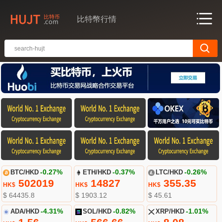
比特幣行情
BTC/HKD
-0.27%
ETH/HKD
-0.37%
LTC/HKD
-0.26%
502019
14827
355.35
HK$
HK$
HK$
$ 64435.8
$ 1903.12
$ 45.61
ADA/HKD
-4.31%
SOL/HKD
-0.82%
XRP/HKD
-1.01%