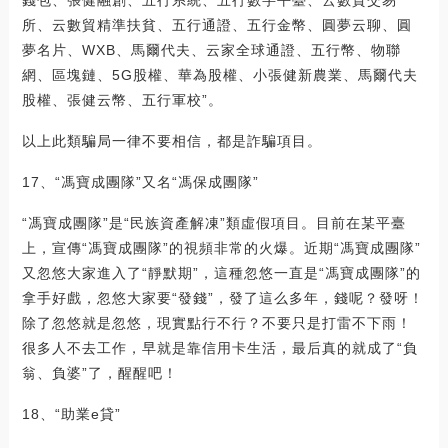
所、云數貿精準扶貧、五行通證、五行金幣、圓夢云聊、圓
夢名片、WXB、馬爾代夫、云家全球通證、五行幣、物聯
網、區塊鏈、5G股權、華為股權、小張健新農業、馬爾代夫
股權、張健云幣、五行軍校”。
以上此類騙局一律不要相信，都是詐騙項目。
17、“馮寶成團隊”又名“馮保成團隊”
“馮寶成團隊”是“民族資產解凍”類虛假項目。目前在某平臺
上，宣傳“馮寶成團隊”的視頻非常的火爆。近期“馮寶成團隊”
又忽悠大家進入了“靜默期”，這種忽悠一直是“馮寶成團隊”的
拿手好戲，忽悠大家要“發錢”，發了這么多年，錢呢？發呀！
除了忽悠就是忽悠，現實點行不行？不要只是打雷不下雨！
很多人不去工作，早就是靠信用卡生活，最后真的就成了“負
翁、負婆”了，醒醒吧！
18、“助業e貸”