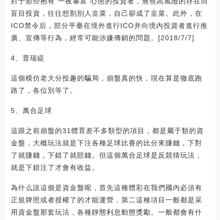
對于那些抱有“一夜暴富”心態的投資者，無視高風險的存在而
盲目投資，往往想割別人韭菜，自己卻成了韭菜。此外，在
ICO禁令后，部分平臺在境外進行ICO并向境內投資者進行推
廣、宣傳等行為，經常可能涉嫌傳銷的問題。[2018/7/7]
4、普瑞緹
這個模仿老大分投趣的騙局，崩盤真的快，現在算是徹底跑
路了，各位別等了。
5、萬合足球
這跟之前崩盤的31體育差不多類型的項目，都是屬于類的資
金盤，大概玩法就是下注各種足球比賽的比分來賺錢，下對
了就賺錢，下錯了就賠錢。但這個萬合足球是反競猜玩法，
就是下錯注了才會有收益。
為什么說這個是資金盤呢，首先這種體彩在我們國內必須有
正規牌照或者授權了的才能運營，第二這種項目一般都是采
用資金盤那套玩法，各種靜態利息動態獎勵。一般都會有什