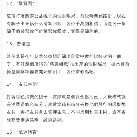
12、“聚賢閣”
這個打著慈善公益幌子的理財騙局，前段時間跑路后，現在
有騙子出來搞什么清算回款，各位千萬別相信，這是另一幫
騙子假裝幫你們維權幫你回款，實際是騙你的。
13、普塔道
這個算是今年慈善公益類詐騙項目當中做的比較火的一個
了，有好幾個所謂的“慈善組織”推出來的理財騙局，據悉目前
操盤團隊準備要開始收割了，各位當心點吧。
14、“友云生態”
打著綠色消費的幌子，實際就是個資金盤而已，大概模式就
是消費送綠色積分，然后拿綠色積分去換他們發行的虛擬幣
友貝，再把友貝拿去質押生息，不同周期利息不同，還有各
種動態推廣獎勵，謹慎參與。
15、“萬達體育”