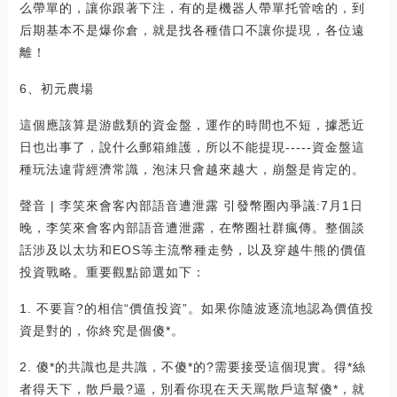
么帶單的，讓你跟著下注，有的是機器人帶單托管啥的，到
后期基本不是爆你倉，就是找各種借口不讓你提現，各位遠
離！
6、初元農場
這個應該算是游戲類的資金盤，運作的時間也不短，據悉近
日也出事了，說什么郵箱維護，所以不能提現-----資金盤這
種玩法違背經濟常識，泡沫只會越來越大，崩盤是肯定的。
聲音 | 李笑來會客內部語音遭泄露 引發幣圈內爭議:7月1日
晚，李笑來會客內部語音遭泄露，在幣圈社群瘋傳。整個談
話涉及以太坊和EOS等主流幣種走勢，以及穿越牛熊的價值
投資戰略。重要觀點節選如下：
1. 不要盲?的相信“價值投資”。如果你隨波逐流地認為價值投
資是對的，你終究是個傻*。
2. 傻*的共識也是共識，不傻*的?需要接受這個現實。得*絲
者得天下，散戶最?逼，別看你現在天天罵散戶這幫傻*，就