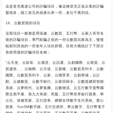
這是冒充萬達公司的詐騙項目，像這種冒充正規企業的詐騙
盤很多，隔三差五的就會出來一些，各位千萬別信。
16、云數貿類的項目
這類項目一般都是用張健、云數貿、五行幣、云家人等等名
號的詐騙項目，專門欺騙之前的一些云數貿玩家為主，慢慢
輻射到其他的一些老年人項目群體。目前大概統計了下部分
曾經用過的詐騙項目名稱：
“云天使、云財富、云通證、云訊通、云創國際、云商貿、云
貿盛世、、云物聯、云天使、云股權、云數貿系列卡、云數
國際、云數貿系列卡、云家、云聯眾享、云創商城，云計
劃、云健數貿、云數字銀行、云家回歸令、云數貿總部智能
系統、云夢時代、云夢集團、云數物流、云五行數字貨幣國
際交易平臺、第九大奇跡、馬盤、五行幣世界銀行股東、華
云社、張健世家、五行證券、網聯全球數字支付系統、愛心
慈善、YunSM數字鏈、五行交易所、華云數字、五行幣電子
錢包、張健融創、五行系統、五行數字平臺、云數貿交易