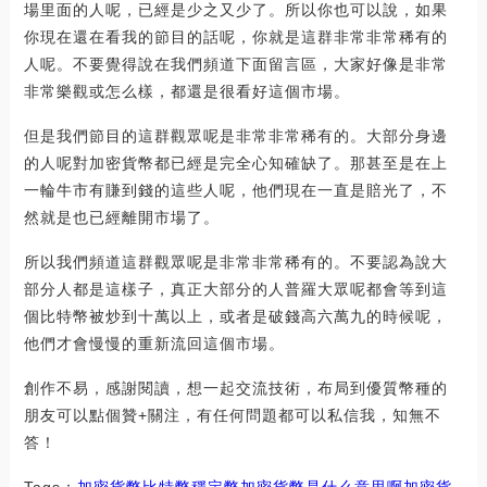
場里面的人呢，已經是少之又少了。所以你也可以說，如果
你現在還在看我的節目的話呢，你就是這群非常非常稀有的
人呢。不要覺得說在我們頻道下面留言區，大家好像是非常
非常樂觀或怎么樣，都還是很看好這個市場。
但是我們節目的這群觀眾呢是非常非常稀有的。大部分身邊
的人呢對加密貨幣都已經是完全心知確缺了。那甚至是在上
一輪牛市有賺到錢的這些人呢，他們現在一直是賠光了，不
然就是也已經離開市場了。
所以我們頻道這群觀眾呢是非常非常稀有的。不要認為說大
部分人都是這樣子，真正大部分的人普羅大眾呢都會等到這
個比特幣被炒到十萬以上，或者是破錢高六萬九的時候呢，
他們才會慢慢的重新流回這個市場。
創作不易，感謝閱讀，想一起交流技術，布局到優質幣種的
朋友可以點個贊+關注，有任何問題都可以私信我，知無不
答！
Tags：
加密貨幣
比特幣
穩定幣加密貨幣是什么意思啊
加密貨