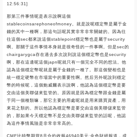
12:56:31]
那第三件事情呢是表示說啊這個
stablecoinsarephoneofmoney。就是說呢穩定幣是屬于金
錢的其中一種啊，那這句話呢其實非常非常關鍵的。因為往
往這個sec都來說這個stablepoint穩定幣也是屬于security
啊。那關于這件事情本身就是很奇怪的一件事啊。但是sec的
chairgarygca存在過去多次說到說這個穩定幣也是security
啊，那在這邊呢這個japn呢就只有一個完全不同的想法。他
認為這個穩定幣呢就是屬于金錢的一種了。那這個變相也是
統一穩定硬幣在市場當中的重要性啊。然后另外呢說到穩定
幣的時候呢，這個鮑威爾表示說啊，他認為這個穩定幣是要
交由這個美聯儲來監管的。原因就是因為穩定幣跟金錢是屬
于同一個種類嘛，那它主要的用處呢就是用來購買資產，用
來花之類的。所以他認為穩定幣是要交由這個美聯儲來監管
的，那如果今天穩定幣不是交由美聯儲來監管的話呢，他認
為這件事情風險是非常非常高的。
CME比特幣期貨8月合約收報46940美元:金色財經報道，成