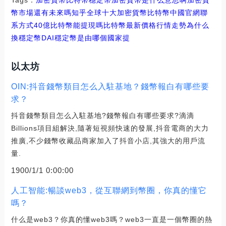
幣市場還有未來嗎知乎
全球十大加密貨幣比特幣中國官網聯
系方式
40億比特幣能提現嗎
比特幣最新價格行情走勢為什么
換穩定幣DAI
穩定幣是由哪個國家提
以太坊
OIN:抖音錢幣類目怎么入駐基地？錢幣報白有哪些要
求？
抖音錢幣類目怎么入駐基地?錢幣報白有哪些要求?滴滴
Billions項目組解決,隨著短視頻快速的發展,抖音電商的大力
推廣,不少錢幣收藏品商家加入了抖音小店,其強大的用戶流
量.
1900/1/1 0:00:00
人工智能:暢談web3，從互聯網到幣圈，你真的懂它
嗎？
什么是web3？你真的懂web3嗎？web3一直是一個幣圈的熱