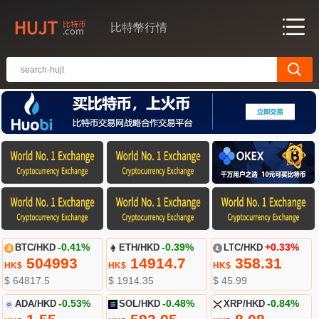
比特幣行情
BTC/HKD
-0.41%
ETH/HKD
-0.39%
LTC/HKD
+0.33%
504993
14914.7
358.31
HK$
HK$
HK$
$ 64817.5
$ 1914.35
$ 45.99
ADA/HKD
-0.53%
SOL/HKD
-0.48%
XRP/HKD
-0.84%