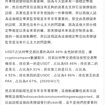
件事情就變得額外重要啊。因為今天如果有一個穩定幣脫
鉤，然后他們背后這個沒有足夠的資產去支持它這個價值的
話呢，其實也是非常非常危險的一件事情啊。所以我個人認
為這個穩定畢業監管呢是非常非常重要的。那交由美聯儲來
的話呢，其實也沒有什么太大的問題嘛。因為這個大部分穩
定幣都是以美金來算的嘛。那美聯儲本來就是控制美金最。
接的一個這個集團吧。所以說我認為這個穩定幣交由美聯儲
監管是沒有什么太大的問題啊。
USDT占比特幣交易比重約為68.46%:金色財經消息，據
cryptocompare數據顯示，目前比特幣交易情況按照交易幣
種排名，排在第一的是USDT，占比為68.46%；排在第二的
是美元，占比為9.31%；排在第三的是日元，占比為
4.92%；排在第四的是USDC，占比為4.86%；排在第五的是
PAX，占比為4.67%。[2020/4/17]
然后第四點呢也是非常非常重要啊，這個鮑威爾也就表示說
啊呃這個呃fedissuecbdcisnotsomethingwesupported。就
比如說呢這個由美聯儲發行的cbdc呢，這不是他們想要看到