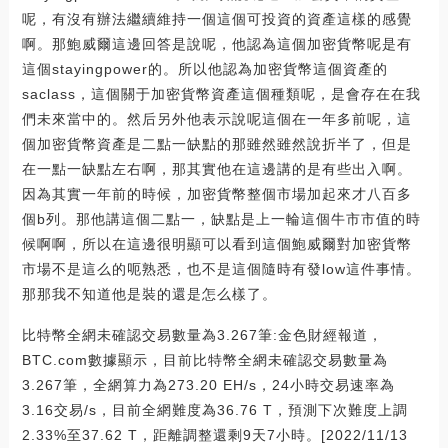
呢，有沒有辦法繼續維持一個這個可投資的資產這樣的感覺
啊。那鮑威爾這邊回答是說呢，他認為這個加密貨幣呢是有
這個stayingpower的。所以他認為加密貨幣這個資產的
saclass，這個關于加密貨幣資產這個種類呢，是會存在在我
們未來當中的。然后另外他表示說呢這個在一年多前呢，這
個加密貨幣資產是二點一缺點的那雖然雖然說折半了，但是
在一點一缺點左右啊，那其實他在這邊講的是有些出入啊。
因為其實一年前的時候，加密貨幣整個市場加起來才八百多
個b列。那他講這個二點一，缺點是上一輪這個牛市市值的時
候啊啊，所以在這邊很明顯可以看到這個鮑威爾對加密貨幣
市場不是這么的呃熟悉，也不是這個隨時有發low這件事情。
那那我不知道他是裝的還是怎么樣了。
比特幣全網未確認交易數量為3.267筆:金色財經報道，
BTC.com數據顯示，目前比特幣全網未確認交易數量為
3.267筆，全網算力為273.20 EH/s，24小時交易速率為
3.16交易/s，目前全網難度為36.76 T，預測下次難度上調
2.33%至37.62 T，距離調整還剩9天7小時。[2022/11/13