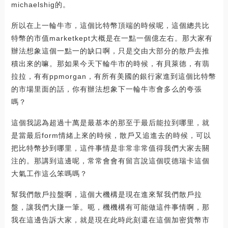
michaelshig的。
所以在上一輪牛市，這個比特幣頂端的時候呢，這個總共比
特幣的市值marketkept大概是在一點一個億左右。那大家有
辦法想象這個一點一的缺口啊，只是交由大部分的散戶去推
積出來的嘛。那如果今天下輪牛市的時候，有貝萊德，有翡
拉拉，有有ppmorgan，有所有美國的銀行家進到這個比特幣
的市場里面的話，你有辦法想象下一輪牛市會多么的夸張
嗎？
這個我認為超過十萬是最基本的那至于最后能拉到哪里，就
是當最后form情緒上來的時候，散戶又追進去的時候，可以
把比特幣抄到哪里，這件事情是非常非常值得我們大家去關
注的。那講到這邊呢，常常會會有留言說這個哎德瑞卡這個
大氣工作這么笨嗎嗎？
幫我們散戶拉盤啊，這個大機構是現在進來幫我們散戶拉
盤，讓我們大賺一筆。呃，機機構有可能做這件事情啊，那
我在這邊告訴大家，就是現在此時此刻還在這個加密貨幣市