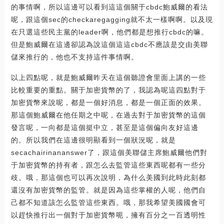
的事情啊，所以這邊可以看到這這個關于cbdc鮑威爾的看法
呢，跟這個sec的checkaregagging就不太一樣啊啊。以及現
在只選這些民主黨的leader啊，他們都是想推行cbdc的嘛。
但是鮑威爾在這邊卻認為說這個這這cbdc不應該是交由美聯
儲來推行的，他也不支持這件事情啊。
以上四點呢，就是鮑威爾昨天在這個聽證會里面上講的一些
比較重要的重點。關于加密貨幣的了，我認為呢這四點對于
加密貨幣來說呢，都是一個好消息，都是一個正面的效果。
那這個鮑威爾在他任期之中呢，在過去對于加密貨幣的這個
發言呢，一向都是這個挺中立，甚至是這個偏向友好這邊
的。所以我們在這邊很明顯看到一個狀況呢，就是
secachairinananswer了，跟這個美聯儲主席鮑威爾他們對
于加密貨幣的持有者，跟怎么去監管這些東西呢都有一些分
歧。哦，那這個也可以再次說明，為什么美國到此時此刻都
還沒有加密貨幣的監管。就是因為這些掌權的人呢，他們自
己都不知道該怎么監管這些東西。哦，那我希望美國國會可
以趕快推行出一個對于加密貨幣呃，擁有百分之一百透明性