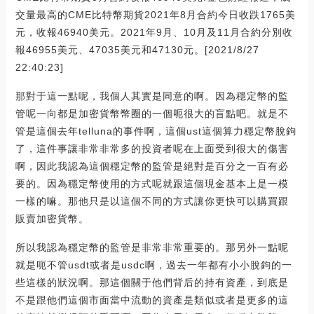
交量最高的CME比特幣期貨2021年8月合約今日收跌1765美
元，收報46940美元。2021年9月、10月及11月合約分別收
報46955美元、47035美元和47130元。[2021/8/27
22:40:23]
那對于這一點呢，我個人其實是同意的啊。因為穩定幣的監
管呢一向都是加密貨幣幣圈的一個呃很大的盲點吧。就是不
管是這個去年telluna的事件啊，這個ust這個算力穩定幣脫鉤
了，這件事讓非常非常多的投資者呢在上面受到很大的傷害
啊，因此我認為這個穩定幣的監管是絕對是百分之一百有必
要的。因為穩定幣使用的方式呢就跟這個現金基本上是一模
一樣的嘛。那他只是以這個不同的方式讓你更快可以購買跟
販賣加密貨幣。
所以我認為穩定幣的監管是非常非常重要的。那另外一點呢
就是呃不管usdt或者是usdc啊，過去一年都有小小脫鉤的一
些這樣的狀況啊。那這個關于他們背后的持有資產，到底是
不是跟他們這個市面當中流動的資產是類似或者是更多的這