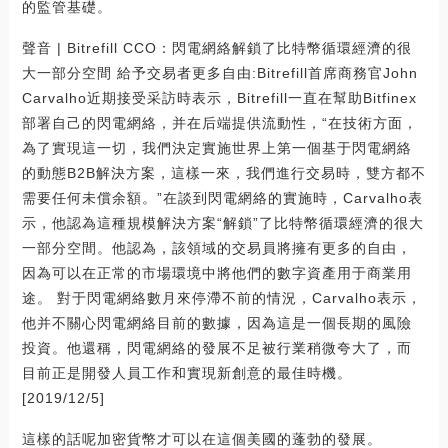
的監管基礎。
聲音 | Bitrefill CCO：閃電網絡解鎖了比特幣循環經濟的很
大一部分空間 給予交易者更多自由:Bitrefill首席商務官John
Carvalho近期接受采訪時表示，Bitrefill一直在幫助Bitfinex
部署自己的閃電網絡，并在后端提供流動性，“在技術方面，
為了實現這一切，我們決定實施世界上第一個基于閃電網絡
的動態B2B解決方案，這樣一來，我們進行交易時，雙方都不
需要任何未償余額。”在談到閃電網絡的實施時，Carvalho表
示，他認為這種規模解決方案“解鎖”了比特幣循環經濟的很大
一部分空間。他認為，該領域的交易員將擁有更多的自由，
因為可以在正常的市場環境中將他們的數字資產用于商業用
途。 對于閃電網絡數月來停滯不前的情況，Carvalho表示，
他并不關心閃電網絡目前的數據，因為這是一個長期的風險
投資。他還稱，閃電網絡的發展不足被行業稍微夸大了，而
目前正是開發人員工作和實現新創意的最佳時機。
[2019/12/5]
這樣的話呢加密貨幣才可以在這個美國的蓬勃的發展。