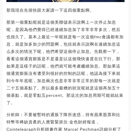
那我現在先很快跟大家講一下這四個重點啊。
那第一個重點呢就是這個美聯儲表示說啊上一次停止加息
呢，是因為他們覺得已經連續加息加了非常非常多次，然后
也很久了。基本上最近一年呢就是每一次這個fmc會議都有加
息，就是加多加少的問題啊，包括就表示說啊在連續加息這
么多次的情況下呢，他們希望這個停止加息。先觀察一下，
看看這個通貨膨脹是不是還是以這個飛快速度在往下行。那
如果是這樣子的話呢，他們就可能考慮繼續加息。那如果這
個通貨膨脹沒有遭受到很好的控制的話呢，他認為接下來就
到今年年底呢，加息兩次也是非常非常正常的那每一次就是
二十五個基點了。所以最多最糟的狀況呢就是這個再加五十
個基點，就是零點五percent。那這次的加息周期可能就結束
了。
分析師：不要被暫時的通脹下降所迷惑，持有蘋果股票和比
特幣等稀缺資產的人應緊緊抓住:金色財經報道，
Cointelegraph分析師兼作家 Marcel Pechman詳細分析了