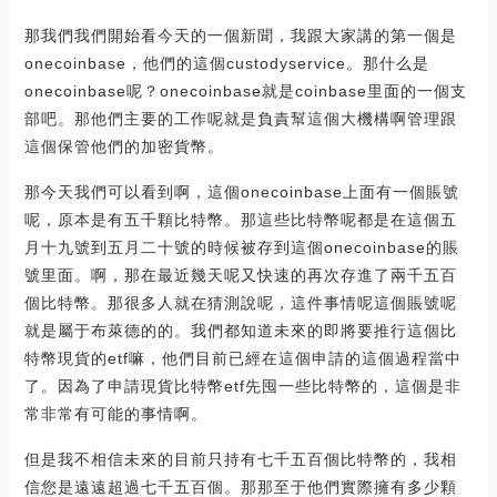
那我們我們開始看今天的一個新聞，我跟大家講的第一個是
onecoinbase，他們的這個custodyservice。那什么是
onecoinbase呢？onecoinbase就是coinbase里面的一個支
部吧。那他們主要的工作呢就是負責幫這個大機構啊管理跟
這個保管他們的加密貨幣。
那今天我們可以看到啊，這個onecoinbase上面有一個賬號
呢，原本是有五千顆比特幣。那這些比特幣呢都是在這個五
月十九號到五月二十號的時候被存到這個onecoinbase的賬
號里面。啊，那在最近幾天呢又快速的再次存進了兩千五百
個比特幣。那很多人就在猜測說呢，這件事情呢這個賬號呢
就是屬于布萊德的的。我們都知道未來的即將要推行這個比
特幣現貨的etf嘛，他們目前已經在這個申請的這個過程當中
了。因為了申請現貨比特幣etf先囤一些比特幣的，這個是非
常非常有可能的事情啊。
但是我不相信未來的目前只持有七千五百個比特幣的，我相
信您是遠遠超過七千五百個。那那至于他們實際擁有多少顆