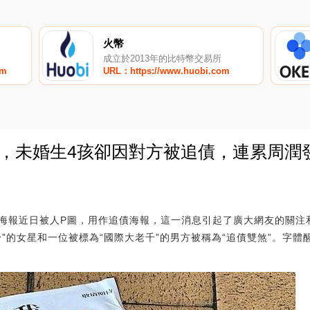
火幣
成立於2013年的比特幣交易所
om
URL：https://www.huobi.com
女星，未婚生4孩卻因對方被追債，連累周
0
海報近日被人P圖，用作追債海報，這一消息引起了廣大網友的關注
”的女星和一位被標為“國際大老千”的男方被稱為“追債雙煞”。字體