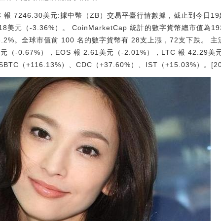
 報 7246.30美元:據中幣（ZB）交易平臺行情數據，截止到今日19點0
.18美元（-3.36%）。 CoinMarketCap 統計的數字貨幣總市值為
.2%。全球市值前 100 名的數字貨幣有 28支上漲，72支下跌。 主流資
美元（-0.67%），EOS 報 2.61美元（-2.01%），LTC 報 42.29
+116.13%）、CDC（+37.60%）、IST（+15.03%）。[2019