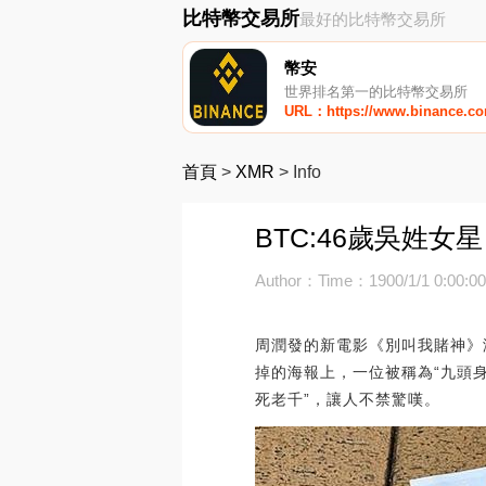
比特幣交易所
最好的比特幣交易所
幣安
世界排名第一的比特幣交易所
URL：https://www.binance.c
首頁
>
XMR
>
Info
BTC:46歲吳姓
Author：
Time：1900/1/1 0:00:0
周潤發的新電影《別叫我賭神》
掉的海報上，一位被稱為“九頭身
死老千”，讓人不禁驚嘆。