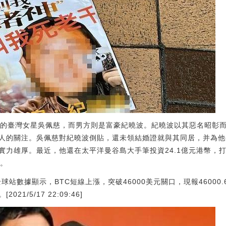
歲的臺灣女星吳佩慈，而男方則是富豪紀曉波。紀曉波以其惡名昭彰
人的關注。吳佩慈對紀曉波倒貼，還未領結婚證就與其同居，并為他
實力雄厚。最近，他還在太平洋曼谷島大手筆投資24.1億元港幣，
顆。
全球站數據顯示，BTC短線上漲，突破46000美元關口，現報46000.
1/5/17 22:09:46]