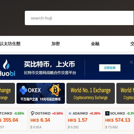
以太坊生態
加密
金融
TC/HKD
-0.55%
DOT/HKD
+0.56%
ADA/HKD
+0.36%
SOL/HKD
-0.3
355.04
6.34
1.57
574.13
$
HK$
HK$
HK$
.57
$ 0.814
$ 0.202
$ 73.692