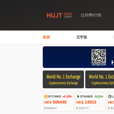
比特幣行情
首頁
元宇宙
BTC/HKD
+0.18%
ETH/HKD
-0.21%
L
506449
14910
HK$
HK$
HK
$ 65004.4
$ 1913.77
$ 45