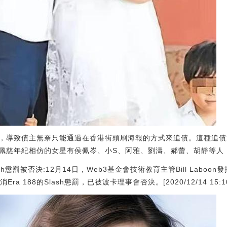
，導致債主無奈只能通過在香港街頭刷海報的方式來追債。這種追債
佩慈年紀相仿的女星有侯佩岑、小S、阿雅、劉濤、郝蕾、胡靜等人
h懲罰被否決:12月14日，Web3基金會技術教育主管Bill Labo
 188的Slash懲罰，已被波卡理事會否決。[2020/12/14 15:10