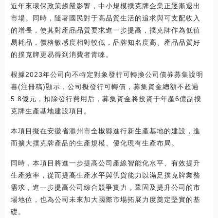
近年來環保政策趨嚴影響，中小規模撲克牌企業正逐漸退出
市場。同時，隨著國民對于高品質生活的追求與可支配收入
的增長，使其對產品品質要求進一步提高，撲克牌作為低值
易耗品，價格敏感度相對較低，品牌知名度高、產品品質好
的撲克牌更易得到消費者青睞。
根據2023年公司向不特定對象發行可轉換公司債券募集說明
書(注冊稿)顯示，公司擬發行可轉債，募集資金總額不超過
5.8億元，扣除發行費用后，募集資金將投資于年產6億副撲
克牌生產基地建設項目。
本項目擬在安徽省滁州市全椒縣進行新生產基地的建設，進
而擴大撲克牌產品的生產規模、優化現有生產布局。
同時，本項目將進一步提高公司產線智能化水平、有效提升
生產效率，從而提高生產水平與供貨能力以滿足撲克牌業務
需求，進一步提高公司綜合競爭實力，鞏固及提升公司的市
場地位，也為公司未來加大國際市場拓展力度奠定堅實的基
礎。