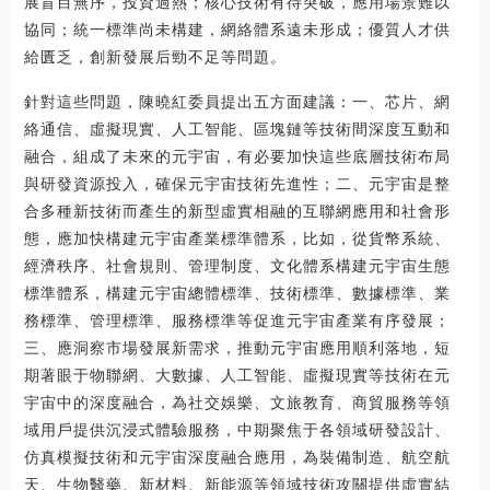
展盲目無序，投資過熱；核心技術有待突破，應用場景難以
協同；統一標準尚未構建，網絡體系遠未形成；優質人才供
給匱乏，創新發展后勁不足等問題。
針對這些問題，陳曉紅委員提出五方面建議：一、芯片、網
絡通信、虛擬現實、人工智能、區塊鏈等技術間深度互動和
融合，組成了未來的元宇宙，有必要加快這些底層技術布局
與研發資源投入，確保元宇宙技術先進性；二、元宇宙是整
合多種新技術而產生的新型虛實相融的互聯網應用和社會形
態，應加快構建元宇宙產業標準體系，比如，從貨幣系統、
經濟秩序、社會規則、管理制度、文化體系構建元宇宙生態
標準體系，構建元宇宙總體標準、技術標準、數據標準、業
務標準、管理標準、服務標準等促進元宇宙產業有序發展；
三、應洞察市場發展新需求，推動元宇宙應用順利落地，短
期著眼于物聯網、大數據、人工智能、虛擬現實等技術在元
宇宙中的深度融合，為社交娛樂、文旅教育、商貿服務等領
域用戶提供沉浸式體驗服務，中期聚焦于各領域研發設計、
仿真模擬技術和元宇宙深度融合應用，為裝備制造、航空航
天、生物醫藥、新材料、新能源等領域技術攻關提供虛實結