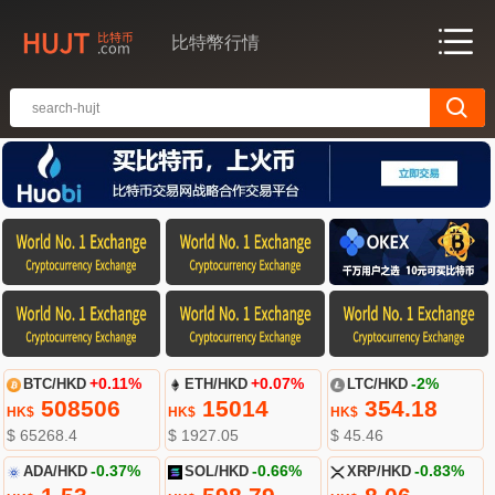
比特幣行情
BTC/HKD
+0.11%
ETH/HKD
+0.07%
LTC/HKD
-2%
508506
15014
354.18
HK$
HK$
HK$
$ 65268.4
$ 1927.05
$ 45.46
ADA/HKD
-0.37%
SOL/HKD
-0.66%
XRP/HKD
-0.83%