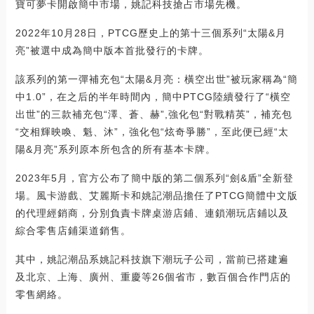
寶可夢卡開啟簡中市場，姚記科技搶占市場先機。
2022年10月28日，PTCG歷史上的第十三個系列“太陽&月
亮”被選中成為簡中版本首批發行的卡牌。
該系列的第一彈補充包“太陽&月亮：橫空出世”被玩家稱為“簡
中1.0”，在之后的半年時間內，簡中PTCG陸續發行了“橫空
出世”的三款補充包“澤、蒼、赫”,強化包“對戰精英”，補充包
“交相輝映喚、魁、沐”，強化包“炫奇爭勝”，至此便已經“太
陽&月亮”系列原本所包含的所有基本卡牌。
2023年5月，官方公布了簡中版的第二個系列“劍&盾”全新登
場。風卡游戲、艾麗斯卡和姚記潮品擔任了PTCG簡體中文版
的代理經銷商，分別負責卡牌桌游店鋪、連鎖潮玩店鋪以及
綜合零售店鋪渠道銷售。
其中，姚記潮品系姚記科技旗下潮玩子公司，當前已搭建遍
及北京、上海、廣州、重慶等26個省市，數百個合作門店的
零售網絡。