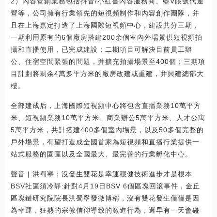
2）內容營銷業務包括抖音/小紅書內容服務商、藍V賬號代運
營等，公司擁有行業領先的短視頻制作和內容創作團隊，并
且在上海嘉定打造了上海國際短視頻中心，建設共分三期，
一期利用原有的6個廠房搭建200余個室內外場景供短視頻拍
攝和直播使用，已完成建設；二期項目可解決目前員工辦
公、住宿空間緊張的問題，并擴充拍攝場景至400個；三期項
目計劃將剩余4萬多平方米的廠房改建或重建，并興建總部大
樓。
全部建成后，上海國際短視頻中心將包含直播業務10萬平方
米、短視頻業務10萬平方米、商業辦公5萬平方米、人才公寓
5萬平方米，共計搭建400多個室內場景，以及50多個完整的
戶外場景，有望打造成全國首家為短視頻和直播行業提供一
站式服務的園區以及全國最大、最完善的行業孵化中心。
聲音 | 洪蜀寧：沒發生雙花是幸運穩健技術進步才是根本
BSV社區須冷靜:針對4月19日BSV 6個區塊回滾事件，金丘
區塊鏈研究院院長洪蜀寧發微博稱，沒有雙花發生僅僅是因
為幸運，狂熱的宗教信仰導致的激進行為，遲早有一天會碰