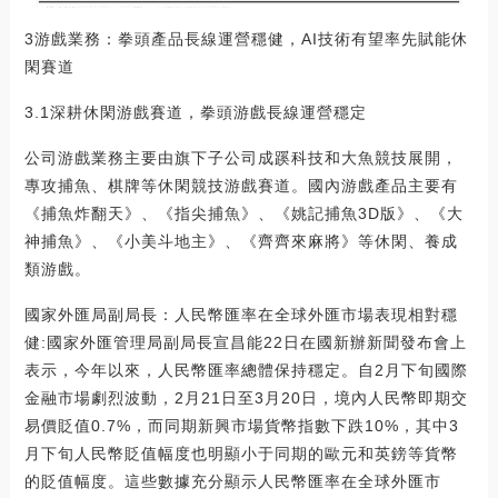
3游戲業務：拳頭產品長線運營穩健，AI技術有望率先賦能休
閑賽道
3.1深耕休閑游戲賽道，拳頭游戲長線運營穩定
公司游戲業務主要由旗下子公司成蹊科技和大魚競技展開，
專攻捕魚、棋牌等休閑競技游戲賽道。國內游戲產品主要有
《捕魚炸翻天》、《指尖捕魚》、《姚記捕魚3D版》、《大
神捕魚》、《小美斗地主》、《齊齊來麻將》等休閑、養成
類游戲。
國家外匯局副局長：人民幣匯率在全球外匯市場表現相對穩
健:國家外匯管理局副局長宣昌能22日在國新辦新聞發布會上
表示，今年以來，人民幣匯率總體保持穩定。自2月下旬國際
金融市場劇烈波動，2月21日至3月20日，境內人民幣即期交
易價貶值0.7%，而同期新興市場貨幣指數下跌10%，其中3
月下旬人民幣貶值幅度也明顯小于同期的歐元和英鎊等貨幣
的貶值幅度。這些數據充分顯示人民幣匯率在全球外匯市