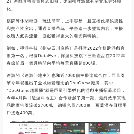
2）游戲直播買量模式加熱，休閑棋牌游戲有望實現更好轉
化。
棋牌等休閑輕游，玩法簡單，上手容易，且直播效果娛樂性
和交互性突出，通過直播帶玩，平臺進一步豐富內容，主播
收獲人氣與流量，游戲獲得更大的曝光與轉換。
例如，禪游科技《指尖四川麻將》是抖音2022年棋牌游戲直
播第一名，根據DataEye，禪游科技旗下三款產品在2022年
春節前后一個月時間內平均每天直播超800場。
途游的《途游斗地主》也和近7000個主播達成合作，巨量引
擎今年就推出了全域經營理念的DouGame廠牌，其中
“DouGame超級播”就是巨量引擎孵化的游戲主播招募項目，
今年4月與《途游斗地主》合作發起了第一期。最終效果實現
品牌廣告引流破2700萬、總曝光量7300萬，覆蓋潛在目標用
戶接近400萬。