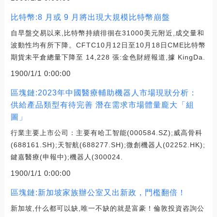
比特幣:8 月或 9 月將出現大規模比特幣崩盤
自早盤交易以來,比特幣持續徘徊在31000美元附近,成交量和
波動性均有所下降。CFTC10月12日至10月18日CME比特幣
期貨未平倉總量下降至 14,228 張:金色財經報道,據 KingDa.
1900/1/1 0:00:00
區塊鏈:2023年中國醫療輔助機器人市場現狀分析：
供給產品類型有待完善 潛在需求市場體量龐大「組
圖」
行業主要上市公司：主要有哈工智能(000584.SZ);威高骨科
(688161.SH);天智航(688277.SH);微創機器人(02252.HK);
鍵嘉醫療(申報中);機器人(300024.
1900/1/1 0:00:00
區塊鏈:新加坡家族辦公室又出新政，門檻翻倍！
新加坡,什么都可以缺,唯一不缺的就是富豪！倫敦投資咨詢公