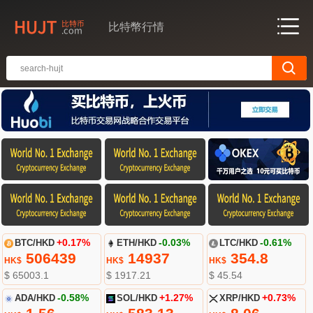
比特幣行情
BTC/HKD
+0.17%
ETH/HKD
-0.03%
LTC/HKD
-0.61%
506439
14937
354.8
HK$
HK$
HK$
$ 65003.1
$ 1917.21
$ 45.54
ADA/HKD
-0.58%
SOL/HKD
+1.27%
XRP/HKD
+0.73%