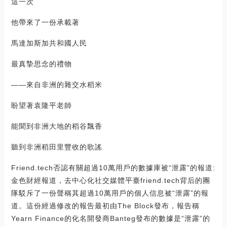
這一次
他帶來了一份承載著
馬達加斯加共和國人民
最真摯思念的禮物
——來自非洲的雜交水稻米
盼望著袁隆平老師
能聞到非洲大地的稻谷飄香
聽到非洲稻田里豐收的歌謠
Friend.tech否認有關超過10萬用戶的數據庫被“泄露”的報道:
金色財經報道，去中心化社交媒體平臺friend.tech背后的團
隊駁斥了一份聲稱其超過10萬用戶的個人信息被“泄露”的報
道。這份經過修改的報告最初由The Block發布，報告稱
Yearn Finance的化名開發商Banteg發布的數據是“泄露”的