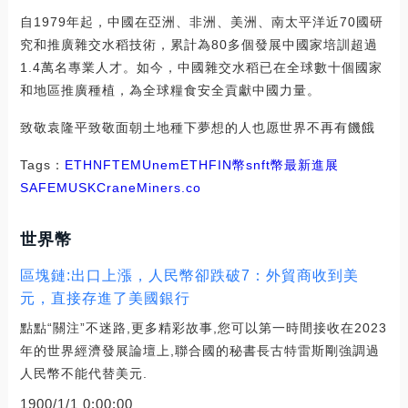
自1979年起，中國在亞洲、非洲、美洲、南太平洋近70國研
究和推廣雜交水稻技術，累計為80多個發展中國家培訓超過
1.4萬名專業人才。如今，中國雜交水稻已在全球數十個國家
和地區推廣種植，為全球糧食安全貢獻中國力量。
致敬袁隆平致敬面朝土地種下夢想的人也愿世界不再有饑餓
Tags：
ETH
NFT
EMU
nem
ETHFIN幣
snft幣最新進展
SAFEMUSK
CraneMiners.co
世界幣
區塊鏈:出口上漲，人民幣卻跌破7：外貿商收到美
元，直接存進了美國銀行
點點“關注”不迷路,更多精彩故事,您可以第一時間接收在2023
年的世界經濟發展論壇上,聯合國的秘書長古特雷斯剛強調過
人民幣不能代替美元.
1900/1/1 0:00:00