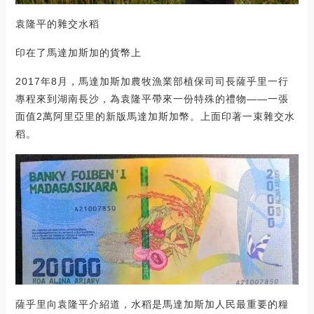
袁隆平的雜交水稻
印在了馬達加斯加的貨幣上
2017年8月，馬達加斯加農牧漁業部植保司司長薩乎里一行
專程來到湖南長沙，為袁隆平帶來一份特殊的禮物——一張
面值2萬阿里亞里的新版馬達加斯加幣。上面印著一束雜交水
稻。
薩乎里向袁隆平介紹道，水稻是馬達加斯加人民最重要的糧