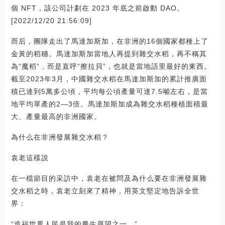
個 NFT，該公司計劃在 2023 年底之前啟動 DAO。
[2022/12/20 21:56:09]
而后，團隊走出了馬達加斯加，在非洲的16個國家都種上了
金黃的稻穗。馬達加斯加當地人再提到雜交水稻，再不稱其
為“魔稻”，而是直呼“擦拉貝”，也就是當地語里最好的東西。
截至2023年3月，中國雜交水稻在馬達加斯加的累計推廣面
積已達到5萬多公頃，平均每公頃產量可達7.5噸左右，是當
地平均單產的2—3倍。馬達加斯加成為雜交水稻種植面積最
大、產量最高的非洲國家。
為什么在非洲發展雜交水稻？
袁老這樣說
在一檔節目的采訪中，袁老在被問及為什么要在非洲發展雜
交水稻之時，袁老立刻來了精神，用英文堅定地告訴全世
界：
“造福世界人民是我的畢生愿望之一。”