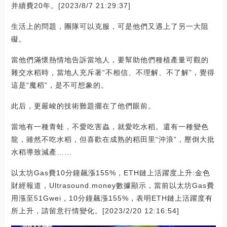
并續費20年。[2023/8/7 21:29:37]
生活上的問題，團隊可以克服，可是他們又遇上了另一大阻
礙。
當他們滿懷熱情地告訴當地人，要幫助他們種植產量可觀的
雜交水稻時，當地人充斥著“不相信、不理解、不了解”，覺得
這是“魔稻”，是不可想象的。
此后，更嚴峻的技術難題擺在了他們眼前。
當地有一種青蛙，不愛吃害蟲，就愛吃水稻。還有一種變色
龍，雖然不吃水稻，但喜歡在成熟的稻田里“沖浪”，壓倒大批
水稻導致減產……
以太坊Gas費10分鐘飆漲155%，ETH鏈上活躍度上升:金色
財經報道，Ultrasound.money數據顯示，當前以太坊Gas費
用漲至51Gwei，10分鐘飆漲155%，表明ETH鏈上活躍度有
所上升，請留意行情變化。[2023/2/20 12:16:54]