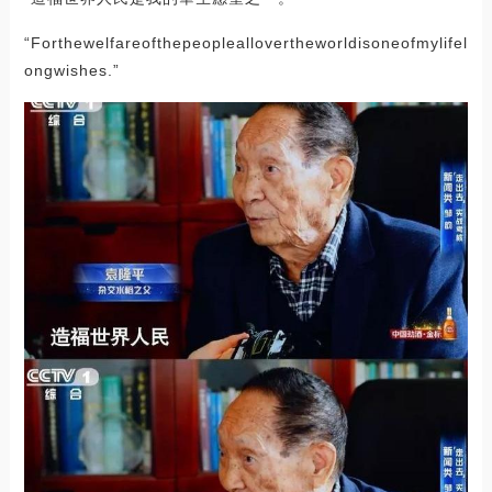
“Forthewelfareofthepeopleallovertheworldisoneofmylifel
ongwishes.”