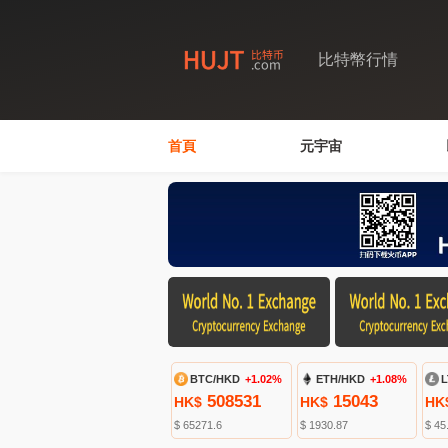
比特幣行情
首頁
元宇宙
BTC/HKD
+1.02%
ETH/HKD
+1.08%
L
508531
15043
HK$
HK$
HK
$ 65271.6
$ 1930.87
$ 45