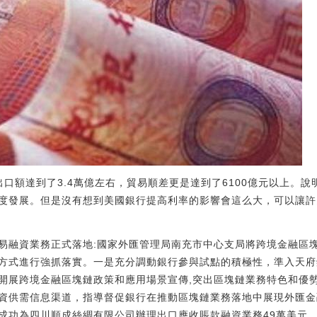
口額達到了3.4萬億左右，貿易順差更是達到了6100億元以上。
度發展。但是沒有想到美國銀行提高利率的影響會這么大，可以讓許
易融資業務正式落地:國家外匯管理局南充市中心支局將跨境金融區
方式進行強抓落實。一是充分調動銀行參與試點的積極性，準入天府
開展跨境金融區塊鏈政策和應用場景宣傳,突出區塊鏈業務特色和優
資供需信息渠道，指導督促銀行在推動區塊鏈業務落地中展現外匯金
成功為四川順成絲綢有限公司辦理出口應收賬款融資業務49萬美元