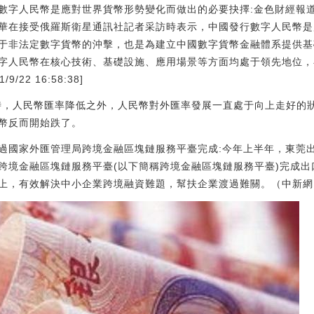
數字人民幣是應對世界貨幣形勢變化而做出的必要抉擇:金色財經報
華在接受俄羅斯衛星通訊社記者采訪時表示，中國發行數字人民幣是
于非法定數字貨幣的沖擊，也是為建立中國數字貨幣金融體系提供基
字人民幣在核心技術、基礎設施、應用場景等方面均處于領先地位，
22 16:58:38]
時，人民幣匯率降低之外，人民幣對外匯率發展一直處于向上走好的狀
幣反而開始跌了。
過國家外匯管理局跨境金融區塊鏈服務平臺完成:今年上半年，東莞出
跨境金融區塊鏈服務平臺(以下簡稱跨境金融區塊鏈服務平臺)完成出口
，有效解決中小企業跨境融資難題，幫扶企業渡過難關。（中新網）[20