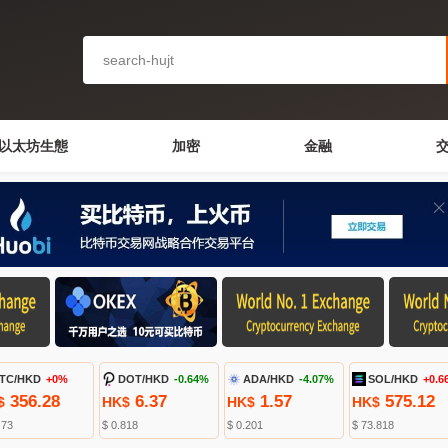
以太坊生態
加密
金融
TC/HKD
+0%
DOT/HKD
-0.64%
ADA/HKD
-4.07%
SOL/HKD
+0.6
356.28
6.37
1.57
575.12
$
HK$
HK$
HK$
.73
$ 0.818
$ 0.201
$ 73.818