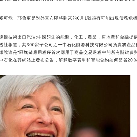
岌可危，耶倫更是對外宣布即將到來的6月1號很有可能出現債務危
塊鏈技術出口汽油:中國領先的能源，化工，農業，房地產和金融提
透社報道，其300家子公司之一中石化能源科技有限公司負責將產
據說這是“區塊鏈應用程序首次應用于商品交易過程中的所有關鍵參
中石化在其網站上發布公告，解釋數字表單和智能合約如何節省20％