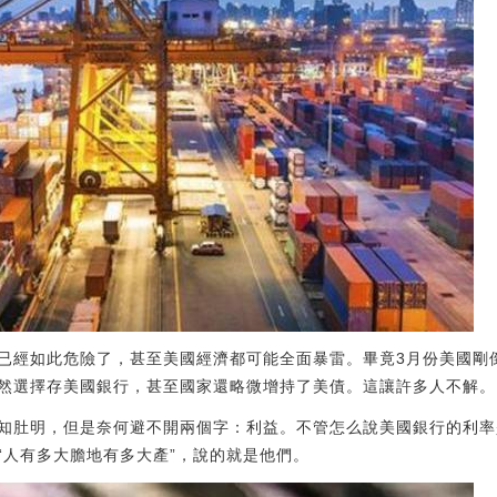
已經如此危險了，甚至美國經濟都可能全面暴雷。畢竟3月份美國剛
然選擇存美國銀行，甚至國家還略微增持了美債。這讓許多人不解。
知肚明，但是奈何避不開兩個字：利益。不管怎么說美國銀行的利率
“人有多大膽地有多大產”，說的就是他們。