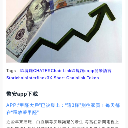
Tags：
區塊鏈
CHA
TER
ChainLink
區塊鏈dapp開發語言
Storichain
Interfinex
3X Short Chainlink Token
幣安app下載
APP:“甲醛大戶”已被爆出：“這3樣”別往家買！每天都
在“釋放著甲醛”
近些年來癌癥、白血病等疾病頻繁的發生,每當在新聞電視上