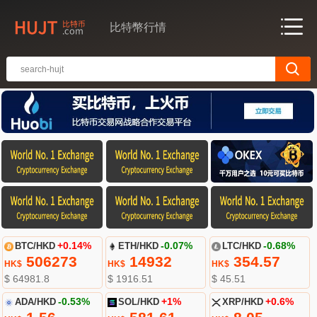
比特幣行情
BTC/HKD
+0.14%
ETH/HKD
-0.07%
LTC/HKD
-0.68%
506273
14932
354.57
HK$
HK$
HK$
$ 64981.8
$ 1916.51
$ 45.51
ADA/HKD
-0.53%
SOL/HKD
+1%
XRP/HKD
+0.6%