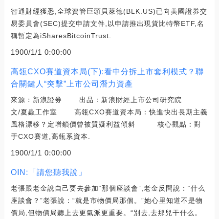
智通財經獲悉,全球資管巨頭貝萊德(BLK.US)已向美國證券交
易委員會(SEC)提交申請文件,以申請推出現貨比特幣ETF,名
稱暫定為iSharesBitcoinTrust.
1900/1/1 0:00:00
高瓴CXO賽道資本局(下):看中分拆上市套利模式？聯
合關鍵人“突擊”上市公司潛力資產
來源：新浪證券 出品：新浪財經上市公司研究院
文/夏蟲工作室 高瓴CXO賽道資本局：快進快出長期主義
風格漂移？定增鎖價曾被質疑利益傾斜 核心觀點：對
于CXO賽道,高瓴系資本.
1900/1/1 0:00:00
OIN:「請您聽我說」
老張跟老金說自己要去參加“那個座談會”,老金反問說：“什么
座談會？”老張說：“就是市物價局那個。”她心里知道不是物
價局,但物價局聽上去更氣派更重要。“別去,去那兒干什么。