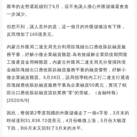
匯率的走勢還延續到了6月，這不免讓人擔心外匯儲備還會進
一步減少。
但想不到，讓人意外的是，這一個月的外匯儲備沒有下降，
反而增加了165億美元。
內蒙古外匯局二連支局充分利用區塊鏈出口應收賬款融資服
務平臺，紓解小微企業融資難題:為有效緩解企業防疫期間復
工復產資金周轉難題，內蒙古外匯局二連支局充分發揮跨境
金融區塊鏈出口應收賬款融資服務平臺的融資優勢，紓解小
微企業融資難題。5月28日，該局指導轄內工行二連支行通過
區塊鏈應收賬款融資服務平臺為企業融資50萬元，實現了轄
區出口應收賬款融資貸款業務“零”的突破。（金融時報）
[2020/6/9]
因此，整個第2季度我國的外匯儲備走了一個v字形，3月末的
時候達到31,838.72億美元，4月份略微上漲，5月份大幅度
下跌，到6月末又回到了3月末的水平。