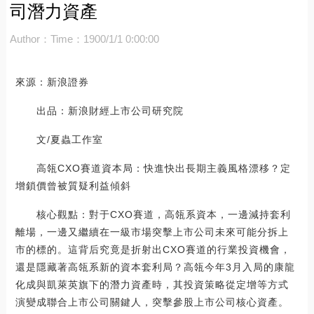
司潛力資產
Author：
Time：1900/1/1 0:00:00
來源：新浪證券
出品：新浪財經上市公司研究院
文/夏蟲工作室
高瓴CXO賽道資本局：快進快出長期主義風格漂移？定
增鎖價曾被質疑利益傾斜
核心觀點：對于CXO賽道，高瓴系資本，一邊減持套利
離場，一邊又繼續在一級市場突擊上市公司未來可能分拆上
市的標的。這背后究竟是折射出CXO賽道的行業投資機會，
還是隱藏著高瓴系新的資本套利局？高瓴今年3月入局的康龍
化成與凱萊英旗下的潛力資產時，其投資策略從定增等方式
演變成聯合上市公司關鍵人，突擊參股上市公司核心資產。