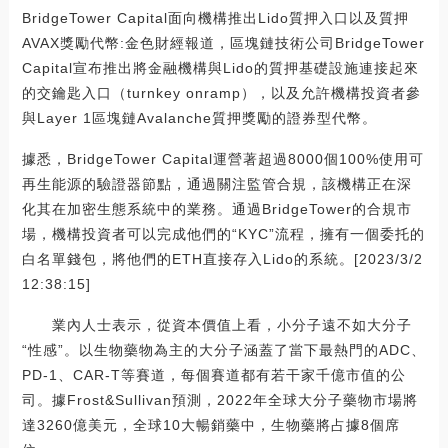
BridgeTower Capital面向機構推出Lido質押入口以及質押
AVAX獎勵代幣:金色財經報道，區塊鏈技術公司BridgeTower
Capital宣布推出將金融機構與Lido的質押基礎設施連接起來
的交鑰匙入口（turnkey onramp），以及允許機構投資者參
與Layer 1區塊鏈Avalanche質押獎勵的證券型代幣。
據悉，BridgeTower Capital運營著超過8000個100%使用可
再生能源的驗證器節點，通過關注監管合規，該機構正在深
化其在加密生態系統中的業務。通過BridgeTower的合規市
場，機構投資者可以完成他們的“KYC”流程，擁有一個委托的
白名單錢包，將他們的ETH直接存入Lido的系統。[2023/3/2
12:38:15]
業內人士表示，從資本價值上看，小分子遠不如大分子
“性感”。以生物藥物為主的大分子涵蓋了當下最熱門的ADC、
PD-1、CAR-T等賽道，每個賽道都有若干家千億市值的公
司。據Frost&Sullivan預測，2022年全球大分子藥物市場將
達3260億美元，全球10大暢銷藥中，生物藥將占據8個席