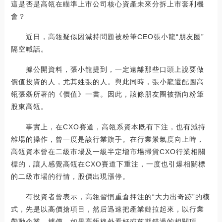
這是否是高瓴在瞄準上市公司核心資產未來分拆上市套利機
會？
近日，高瓴疑似因減持問題被粉筆CEO張小龍“朋友圈”
隔空喊話。
據公開資料，張小龍提到，一定遠離那些口頭上說要做
價值投資的人，尤其姓張的人。與此同時，張小龍還配圖高
瓴張磊所著的《價值》一書。因此，該條朋友圈被指向粉筆
股東高瓴。
事實上，在CXO賽道，高瓴系資本既有下注，也有減持
離場的操作，曾一度是該行業旗手。在行業景氣度向上時，
高瓴資本曾在二級市場及一級半定增市場掃貨CXO行業相關
標的，讓人感覺高瓴在CXO賽道下重注，一度也引爆相關標
的二級市場的行情，股價出現漲停。
有投資者曾表示，高瓴習慣重倉押注的“大力出奇跡”的模
式，先是以高價搶項目，然后迅速把產業鏈拉起來，以行業
帶動企業。據傳，如果高瓴格外看好或前期錯過的相關項