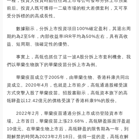
一種，投資人投資時點往往為上市母公司發布分拆上市預案
前后。投資人既可獲得一二級市場的較大差價套利，又可享
受分拆標的的高成長性。
數據顯示，分拆上市投資項目100%確定盈利，其退出周
期約為2至5年，內部收益率IRR平均為50%左右，具有高收
益、短周期、強確定性的優勢。
事實上，高瓴也抓住了這一波A股分拆上市套利機會。我
們以華蘭生物旗下的華蘭疫苗分拆上市為例。
華蘭疫苗成立于2005年，由華蘭生物、香港科康共同出
資成立。2020年4月，也就是上市前夕，高瓴通過股權受讓
方式突擊入股了華蘭疫苗。招股書顯示，高瓴資本旗下的高
瓴驊盈以12.42億元的價格受讓了香港科康9%的股份。
2022年2月，華蘭疫苗通過分拆上市成功登陸資本市
場。上市首日，華蘭疫苗上漲23.68%，高瓴驊盈賬面浮盈超
10億元。在華蘭生物上市后，高瓴驊盈的限售期為一年，到
期解禁的時間為2023年2月18日。值得一提的是，高瓴在解