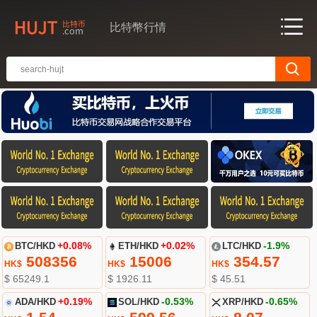
比特幣行情
BTC/HKD
+0.08%
ETH/HKD
+0.02%
LTC/HKD
-1.9%
508356
15006
354.57
HK$
HK$
HK$
$ 65249.1
$ 1926.11
$ 45.51
ADA/HKD
+0.19%
SOL/HKD
-0.53%
XRP/HKD
-0.65%