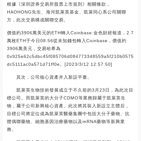
根據《深圳證券交易所股票上市規則》相關條款，
HAOHONG先生、海河凱萊英基金、凱萊同心系公司關聯
方，此次交易構成關聯交易。
價值約3906萬美元的ETH轉入Coinbase:金色財經報道，2.7
萬枚ETH于今日08:56從未知錢包轉入Coinbase，價值約
3906萬美元，交易哈希為
0x925e62c5dbc45f085706d084773348559a5f210b0575
dc5111ac0a571d71ff0e。[2023/3/12 12:57:50]
其次，公司核心資產并入新設平臺。
凱萊英生物技術發展成立于不久前的3月23日，為此次目
標公司。而凱萊英的大分子CDMO等業務歸屬于凱萊英生
物，屬于公司新興核心資產。此次將其裝入新設立主體后，
目標公司將定位成為凱萊英醫藥集團中包括大分子藥物、抗
體偶聯藥物、細胞基因治療藥物以及mRNA藥物等新興業
務。