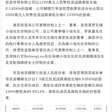
投資管理有限公司以1200萬元人民幣投資認購康龍生物
0.1404%的股權；公司關聯方寧波煜灃創業投資合伙企業以
2000萬元人民幣投資認購康龍生物0.2339%的股權。
康君投資為公司實際控制人之一、董事、首席運營官樓
小強先生控制的公司，且公司董事樓小強先生、李家慶先生
及高級管理人員李承宗先生擔任康君投資的董事；康君仲元
的執行事務合伙人為康君投資，亦為樓小強先生控制的公
司；煜灃投資股權穿透后為公司實際控制人之一、董事長、
首席執行官BoliangLou先生和樓小強先生的兄弟樓國強先生
及其配偶陳靜女士控制的企業。
而其他非關聯方投資人高瓴祈睿、珠海星博與高瓴祈睿
等投資機構合計以7.3億元投資認購康龍生物8.5355%的股
權。此次交易完成后，康龍化成持有康龍生物的股權比例由
100%變更為88.8913%，康龍化成仍為康龍生物的控股股
東。