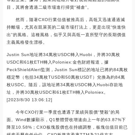
目，其將會透過二級市場進行掃貨“補倉”。
然而，隨著CXO行業估值被推高后，高瓴又迅速通過減
持離場，尤其在凱萊英的二級市場打法上，更是出現“快進快
出”的風格。這種風格，似乎又與高瓴一直所堅守的長期價值
主義風格發生漂移。
Justin Sun地址將34萬枚USDC轉入Huobi，并將30萬枚
USDC和61枚ETH轉入Poloniex:金色財經報道，據
PeckShieldAlert監測，Justin Sun標記的地址已將約84萬枚
穩定幣（包括34萬枚TUSD和50萬枚USDT）兌換為約84萬
枚USDC。隨后，該地址將34萬枚USDC轉入Huobi存款地
址，并將30萬枚USDC和61枚ETH轉入Poloniex。
[2023/8/30 13:06:12]
今年CXO行業一季度也遭遇了業績與股價“雙殺”的局
面。Wind數據顯示，Q1整體營收增速由上一年的63.87%下
降至10.58%；CXO板塊股價也在持續調整，板塊估值目前已
經處于歷史低分位，CXO板塊市盈率TTM為21倍左右。