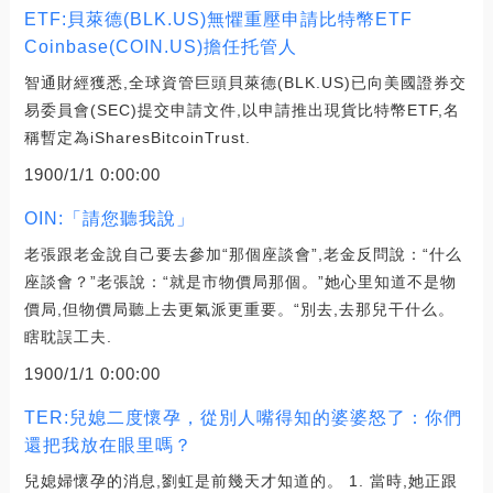
ETF:貝萊德(BLK.US)無懼重壓申請比特幣ETF
Coinbase(COIN.US)擔任托管人
智通財經獲悉,全球資管巨頭貝萊德(BLK.US)已向美國證券交
易委員會(SEC)提交申請文件,以申請推出現貨比特幣ETF,名
稱暫定為iSharesBitcoinTrust.
1900/1/1 0:00:00
OIN:「請您聽我說」
老張跟老金說自己要去參加“那個座談會”,老金反問說：“什么
座談會？”老張說：“就是市物價局那個。”她心里知道不是物
價局,但物價局聽上去更氣派更重要。“別去,去那兒干什么。
瞎耽誤工夫.
1900/1/1 0:00:00
TER:兒媳二度懷孕，從別人嘴得知的婆婆怒了：你們
還把我放在眼里嗎？
兒媳婦懷孕的消息,劉虹是前幾天才知道的。 1. 當時,她正跟