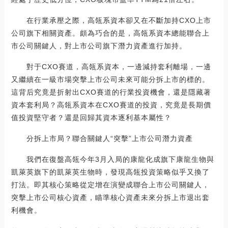
在行業承壓之際，高瓴系資本卻又在不斷加持CXO上市
公司旗下相關資產。頗為巧合的是，高瓴系資本總能聯合上
市公司關鍵人，對上市公司旗下潛力資產進行加持。
對于CXO賽道，高瓴系資本，一邊減持套利離場，一邊
又繼續在一級市場突擊上市公司未來可能分拆上市的標的。
這背后究竟是折射出CXO賽道的行業投資機會，還是隱藏著
資本套利局？高瓴系資本在CXO賽道的投資，究竟是長期價
值投資堅守者？還是回歸其資本逐利基本屬性？
分拆上市局？聯合關鍵人“突擊”上市公司潛力資產
我們在復盤高瓴今年3月入局的康龍化成旗下康龍生物與
凱萊英旗下的凱萊英生物時，發現高瓴投資策略似乎又換了
打法。即其核心策略從定增在演變成聯合上市公司關鍵人，
突擊上市公司核心資產，瞄準核心資產未來分拆上市退出套
利機會。