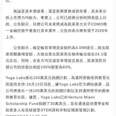
位。
無論是資本價值看，還是新興業務成長性看，其未來分
拆上市潛力均較大。事實上，公司已經將分拆時間表提上日
程。公告顯示，目標公司未來將成為凱萊英大分子CDMO唯
一金融控股平臺進行資本運作，公告內表示將有望于2026年
上市。
公告顯示，確定輪首筆增資金額約為4.098億元，除去凱
萊英醫藥增資額，大致估算出凱萊英生物本輪估值在24.1億
元左右。同時，在各方均完成首筆增資交易后，凱萊英對目
標公司的持股比例從100%變更為83%。
Yuga Labs推出100萬美元捐贈計劃，為邁阿密藝術與教育社
區提供支持:10月13日消息，據Yuga Labs官方網站披露，該
公司將推出一項100萬美元的捐贈計劃以支持邁阿密市的藝術
和教育社區。據悉，Yuga Labs已向Venture Miami
Scholarship Fund捐贈了30萬美元，旨在通過提供獎學金幫
助更多人在高校接受STEM課程并制定職業發展計劃。