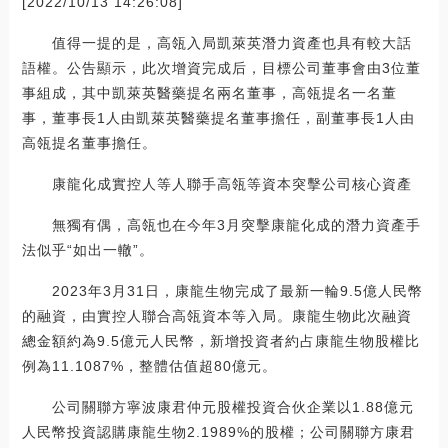
[2022/10/13 14:26:08]
值得一提的是，高瓴入局凱萊英潛力資產也具有較大話
語權。公告顯示，此次增資完成后，目標公司董事會由3位董
事組成，其中凱萊英醫藥提名兩名董事，高瓴提名一名董
事，董事長1人由凱萊英醫藥提名董事擔任，副董事長1人由
高瓴提名董事擔任。
康龍化成實控人等人聯手高瓴等資本突擊公司核心資產
無獨有偶，高瓴也在今年3月突擊康龍化成的潛力資產手
法似乎“如出一轍”。
2023年3月31日，康龍生物完成了最新一輪9.5億人民幣
的融資，由實控人聯合高瓴資本等入局。康龍生物此次融資
總金額約為9.5億元人民幣，新增投資者約占康龍生物股權比
例為11.1087%，整體估值超80億元。
公司關聯方寧波康君仲元股權投資合伙企業以1.88億元
人民幣投資認購康龍生物2.1989%的股權；公司關聯方康君