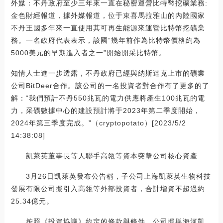
外媒：不丹政府至少三年來一直在秘密運營比特幣挖礦業務:
金色財經報道，據外媒報道，位于東喜馬拉雅山的內陸國家
不丹王國多年來一直使用其可再生能源來運營比特幣挖礦業
務。一名政府代表表示，該國“幾年前作為比特幣價格約為
5000美元的早期進入者之一”開始開采比特幣。
知情人士進一步透露，不丹政府已經與納斯達克上市的礦業
公司BitDeer合作。該公司的一名投資者對合作有了更多的了
解：“我們預計不丹550兆瓦的電力供應將產生100兆瓦的電
力，采礦數據中心的建設預計將于2023年第二季度開始，
2024年第三季度完成。”（cryptopotato）[2023/5/2
14:38:08]
凱萊英董事長等人聯手高瓴等資本突擊公司核心資產
3月26日凱萊英發布公告稱，子公司上海凱萊英生物科技
發展有限公司擬引入高瓴等外部投資者，合計增資不超過約
25.34億元。
按照《投資協議》約定的條款與條件，公司擬與海河凱