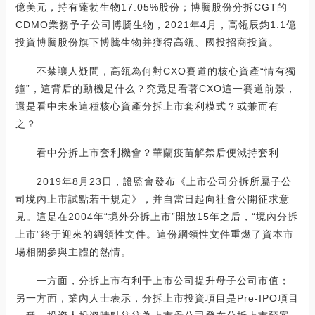
億美元，持有蓬勃生物17.05%股份；博騰股份分拆CGT的
CDMO業務予子公司博騰生物，2021年4月，高瓴辰鈞1.1億
投資博騰股份旗下博騰生物并獲得高瓴、國投招商投資。
不禁讓人疑問，高瓴為何對CXO賽道的核心資產“情有獨
鐘”，這背后的動機是什么？究竟是看著CXO這一賽道前景，
還是看中未來這種核心資產分拆上市套利模式？或兼而有
之？
看中分拆上市套利機會？華蘭疫苗解禁后便減持套利
2019年8月23日，證監會發布《上市公司分拆所屬子公
司境內上市試點若干規定》，并自當日起向社會公開征求意
見。這是在2004年“境外分拆上市”開放15年之后，“境內分拆
上市”終于迎來的綱領性文件。這份綱領性文件重燃了資本市
場相關參與主體的熱情。
一方面，分拆上市有利于上市公司提升母子公司市值；
另一方面，業內人士表示，分拆上市投資項目是Pre-IPO項目