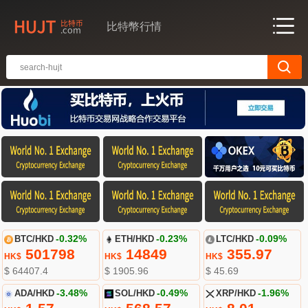
比特幣行情
BTC/HKD
-0.32%
ETH/HKD
-0.23%
LTC/HKD
-0.09%
501798
14849
355.97
HK$
HK$
HK$
$ 64407.4
$ 1905.96
$ 45.69
ADA/HKD
-3.48%
SOL/HKD
-0.49%
XRP/HKD
-1.96%