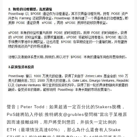
聲音 | Peter Todd：如果超過一定百分比的Stakers脫機，
PoS鏈將陷入停頓:推特網友@grubles發問稱“當出于某種原
因而連接離線時，用戶將受到懲罰，并損失一定比例的
ETH（最壞情況高達60%），那么為什么還會有人Stake