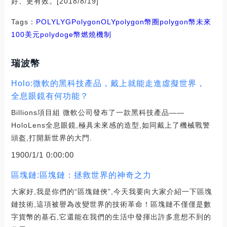
好、更有效。[2018/8/19]
Tags：
POLY
LYG
Polygon
OLY
polygon幣圈
polygon幣未來
100美元
polydoge幣燃燒機制
瑞波幣
Holo:微軟的黑科技產品，戴上就能走進虛擬世界，
全息眼鏡有何功能？
Billions項目組 微軟公司發布了一款黑科技產品——
HoloLens全息眼鏡,極具未來感的造型,如同戴上了機械戰警
頭盔,打開新世界的大門.
1900/1/1 0:00:00
區塊鏈:區塊鏈：拯救世界的神奇之力
大家好,我是你們的“區塊鏈俠”,今天我要向大家介紹一下區塊
鏈技術,這項被譽為改變世界的技術革命！區塊鏈不僅僅是數
字貨幣的基石,它還能在我們的生活中發揮出許多意想不到的