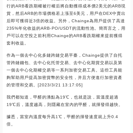
行的ARB看跌期權被行權后將自動獲得成本價2美元的ARB現
貨，然后ARB的市場價格若上漲至6美元，用戶在DEX中賣出
后即可獲得近3倍的收益。另外，Chainge為用戶提供了高達
235%年化收益的ARB-PO/USDT的流動性池。簡而言之，用
戶可以在空投之前利用Chainge的ARB看跌期權來提前獲得
套利收益。
作為一個去中心化多鏈跨鏈交易平臺，Chainge提供了自托
管跨鏈錢包、去中心化托管交易、去中心化期貨交易以及第
一個去中心化期權交易等一系列加密交易工具。這些工具能
夠幫助用戶提高加密貨幣的安全性，并且方便進行加密資產
的管理和交易。[2023/3/21 13:17:05]
我們都知道，甲醛的沸點為19℃，也就是說，當溫度超過
19℃后，溫度越高，則隱藏在室內的甲醛，就揮發得越快。
據悉，當室內溫度每升高1℃，甲醛的揮發速度就上升0.4
倍。