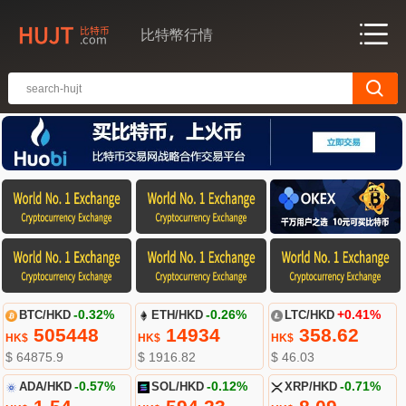
比特幣行情
BTC/HKD
-0.32%
ETH/HKD
-0.26%
LTC/HKD
+0.41%
505448
14934
358.62
HK$
HK$
HK$
$ 64875.9
$ 1916.82
$ 46.03
ADA/HKD
-0.57%
SOL/HKD
-0.12%
XRP/HKD
-0.71%