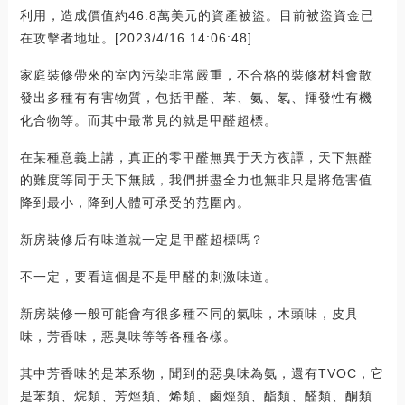
利用，造成價值約46.8萬美元的資產被盜。目前被盜資金已
在攻擊者地址。[2023/4/16 14:06:48]
家庭裝修帶來的室內污染非常嚴重，不合格的裝修材料會散
發出多種有有害物質，包括甲醛、苯、氨、氡、揮發性有機
化合物等。而其中最常見的就是甲醛超標。
在某種意義上講，真正的零甲醛無異于天方夜譚，天下無醛
的難度等同于天下無賊，我們拼盡全力也無非只是將危害值
降到最小，降到人體可承受的范圍內。
新房裝修后有味道就一定是甲醛超標嗎？
不一定，要看這個是不是甲醛的刺激味道。
新房裝修一般可能會有很多種不同的氣味，木頭味，皮具
味，芳香味，惡臭味等等各種各樣。
其中芳香味的是苯系物，聞到的惡臭味為氨，還有TVOC，它
是苯類、烷類、芳烴類、烯類、鹵烴類、酯類、醛類、酮類