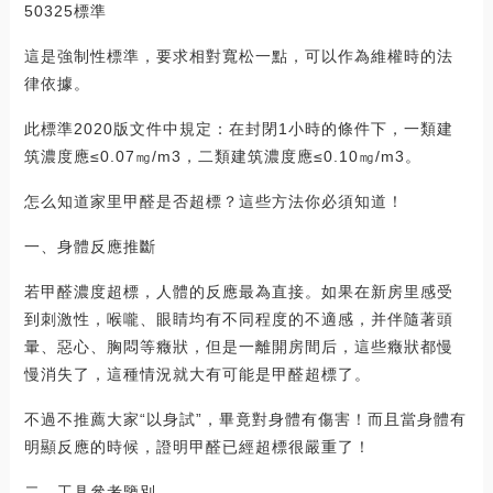
50325標準
這是強制性標準，要求相對寬松一點，可以作為維權時的法
律依據。
此標準2020版文件中規定：在封閉1小時的條件下，一類建
筑濃度應≤0.07㎎/m3，二類建筑濃度應≤0.10㎎/m3。
怎么知道家里甲醛是否超標？這些方法你必須知道！
一、身體反應推斷
若甲醛濃度超標，人體的反應最為直接。如果在新房里感受
到刺激性，喉嚨、眼睛均有不同程度的不適感，并伴隨著頭
暈、惡心、胸悶等癥狀，但是一離開房間后，這些癥狀都慢
慢消失了，這種情況就大有可能是甲醛超標了。
不過不推薦大家“以身試”，畢竟對身體有傷害！而且當身體有
明顯反應的時候，證明甲醛已經超標很嚴重了！
二、工具參考鑒別