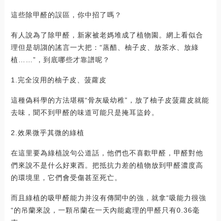
這些除甲醛的誤區，你中招了嗎？
有人說為了除甲醛，新家被老媽堆成了植物園。網上看似合
理但是胡謅的謠言一大把：“蒸醋、柚子皮、放茶水、放綠
植……”，到底哪些才靠譜呢？
1.完全沒用的柚子皮、菠蘿皮
這種偽科學的方法堪稱“骨灰級幼稚”，放了柚子皮菠蘿皮就能
去味，聞不到甲醛的味道可能只是掩耳盜鈴。
2.效果微乎其微的綠植
在這里要為綠植說句公道話，他們也不喜歡甲醛，甲醛對他
們來說不是什么好東西。把抵抗力差的植物放到甲醛濃度高
的環境里，它們會受傷甚至死亡。
而且綠植的吸甲醛能力并沒有傳聞中的強，就拿“吸能力很強
“的吊蘭來說，一顆吊蘭在一天內能處理的甲醛只有0.36毫