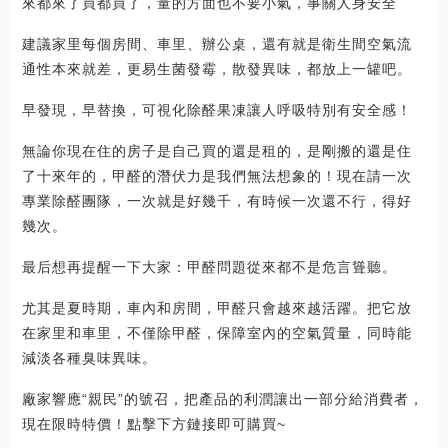
來都來了買都買了，量的方面也不要小氣，事關人身安全
建議家里每個房間、車里、辦公桌，還有就是衛生間空氣流
通性本來就差，更易生菌發霉，散發異味，都放上一罐吧。
早發現，早替換，可視化除醛果凍讓人呼吸特別有安全感！
無論你現在住的房子是自己買的還是租的，是剛搬的還是住
了十來年的，甲醛的潛伏力是我們無法想象的！現在請一次
專業除醛團隊，一次就是好幾千，有時候一次還不行，得好
幾次。
最后想再提醒一下大家：甲醛問題從來都不是危言聳聽。
尤其是夏時期，車內和房間，甲醛只會越來越活躍。把它放
在家里和車里，不僅除甲醛，保障室內的空氣質量，同時能
減淡各種臭味異味。
廠家響應“親民”的號召，把產品的利潤讓出一部分給消費者，
現在限時特價！點擊下方鏈接即可購買~