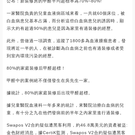
公布：新裝修房的甲醛平均超標率為70%~80%!
一家醫院負責的兒童血液病區域來看，一共就60個床位，被
白血病患兒基本占滿，而分析這些白血病患兒的誘因時，顯
示大約有超過90%的患兒是因為家里有過裝修的經歷。
此外，曾做過一項調查，追蹤了1800多為血液腫瘤患者，發
現將近一半的人，在被診斷為白血病之前也有過裝修或者受
到室內環境污染的經歷。
80%的家庭裝修后甲醛超標！
甲醛中的案例絕不僅僅發生在吳先生一家。
據統計，80%的家庭裝修后出現甲醛超標。
據兒童醫院血液科一年多來的統計，來醫院治療白血病的兒
童，有十分之九在他們發病前的半年之內家里進行過裝修。
Swapos V2合約疑似遭黑客利用，約46.8萬美元的資產被盜:
金色財經消息，據CertiK監測，Swapos V2合約疑似遭黑客