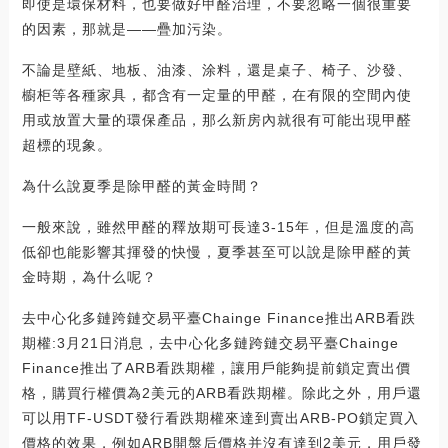
即使是環保材料，也要做好甲醛治理，不要忽略一個很重要
的因素，那就是——疊加污染。
不論是壁紙、地板、油漆、涂料，還是桌子、椅子、沙發、
櫥柜等各種家具，都含有一定量的甲醛，在有限的空間內使
用或放置大量的環保產品，那么新房內就很有可能出現甲醛
超標的現象。
為什么說夏季是除甲醛的黃金時間？
一般來說，雖然甲醛的釋放期可長達3-15年，但是溫度的高
低卻也能影響其揮發的快慢，夏季甚至可以說是除甲醛的黃
金時期，為什么呢？
去中心化多鏈跨鏈交易平臺Chainge Finance推出ARB看跌
期權:3月21日消息，去中心化多鏈跨鏈交易平臺Chainge
Finance推出了ARB看跌期權，讓用戶能夠提前鎖定賣出價
格，購買行權價為2美元的ARB看跌期權。除此之外，用戶還
可以用TF-USDT發行看跌期權來達到賣出ARB-PO鎖定買入
價格的效果，例如ARB開盤后價格并沒有達到2美元，用戶發