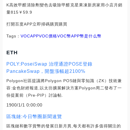
K高效甲醛清除劑變色去吸除甲醛克星果凍新房家用小店月銷
量815￥59.9
打開百度APP立即掃碼購買購買
Tags：
VOC
APPVOC價格
VOC幣
APP幣是什么幣
ETH
POLY:PoseiSwap 治理通證POSE登錄
PancakeSwap，開盤漲幅超2100%
Polygon社區提議將Polygon POS鏈與零知識（ZK）技術兼
容:金色財經報道,以太坊擴展解決方案Polygon周二發布了一
份提案前（Pre-PIP）討論帖.
1900/1/1 0:00:00
區塊鏈:今日幣圈新聞速覽
區塊鏈和數字貨幣的發展日新月異,每天都有許多值得關注的