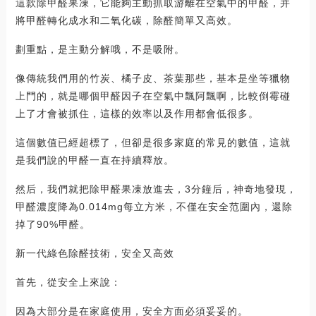
這款除甲醛果凍，它能夠主動抓取游離在空氣中的甲醛，并
將甲醛轉化成水和二氧化碳，除醛簡單又高效。
劃重點，是主動分解哦，不是吸附。
像傳統我們用的竹炭、橘子皮、茶葉那些，基本是坐等獵物
上門的，就是哪個甲醛因子在空氣中飄阿飄啊，比較倒霉碰
上了才會被抓住，這樣的效率以及作用都會低很多。
這個數值已經超標了，但卻是很多家庭的常見的數值，這就
是我們說的甲醛一直在持續釋放。
然后，我們就把除甲醛果凍放進去，3分鐘后，神奇地發現，
甲醛濃度降為0.014mg每立方米，不僅在安全范圍內，還除
掉了90%甲醛。
新一代綠色除醛技術，安全又高效
首先，從安全上來說：
因為大部分是在家庭使用，安全方面必須妥妥的。