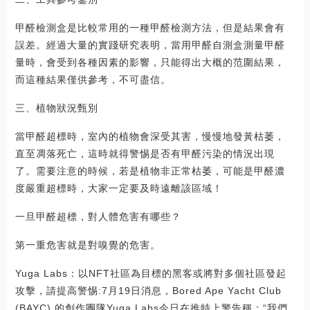
甲醛檢測盒是比較常用的一種甲醛檢測方法，但是結果會有
誤差。經過大量的實踐研究表明，當用甲醛自測盒測量甲醛
量時，會受到各種因素的影響，只能得出大概的范圍結果，
而這種結果僅供參考，不可盡信。
三、植物狀況甄別
當甲醛超標時，室內的植物會深受其害，慢慢地發黃枯萎，
直至凋落死亡，這時就得警惕是否有甲醛污染的情況出現
了。需要注意的時候，若是植物非正常枯萎，可能是甲醛濃
度嚴重超標時，大家一定要及時遠離該區域！
一旦甲醛超標，對人體危害有哪些？
第一重危害就是對嗅覺的危害。
Yuga Labs：以NFT社區為目標的黑客或將對多個社區發起
攻擊，請提高警惕:7月19日消息，Bored Ape Yacht Club
(BAYC) 的創作團隊Yuga Labs今日在推特上警告稱：“我們