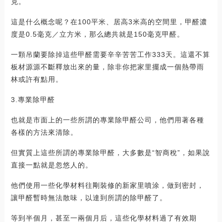
克。
這是什么概念呢？在100平米、居高3米高的空間里，甲醛濃
度是0.5毫克／立方米，那么總共就是150毫克甲醛。
一顆吊蘭要除掉這些甲醛需要辛辛苦苦工作333天。這還不算
板材源源不斷釋放出來的量，除非你把家里擺成一個熱帶雨
林或許有點用。
3.專業除甲醛
也就是市面上的一些所謂的專業除甲醛公司，他們用著各種
各樣的方法來清除。
但實質上這些所謂的專業除甲醛，大多數是“智商稅”，如果說
直接一點就是忽悠人的。
他們使用一些化學材料往剛裝修的新家里噴涂，做到密封，
讓甲醛暫時無法散味，以達到所謂的除甲醛了。
等到半個月，甚至一兩個月后，這些化學材料過了有效期