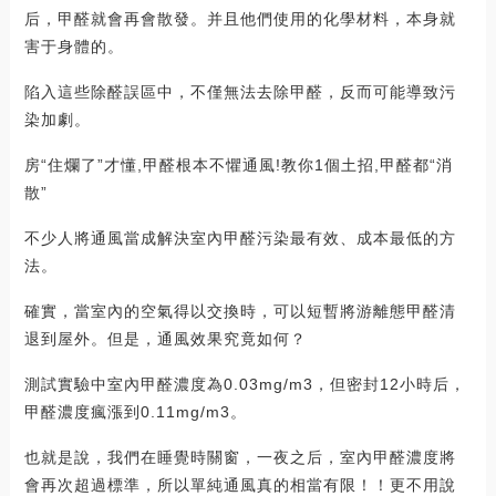
后，甲醛就會再會散發。并且他們使用的化學材料，本身就
害于身體的。
陷入這些除醛誤區中，不僅無法去除甲醛，反而可能導致污
染加劇。
房“住爛了”才懂,甲醛根本不懼通風!教你1個土招,甲醛都“消
散”
不少人將通風當成解決室內甲醛污染最有效、成本最低的方
法。
確實，當室內的空氣得以交換時，可以短暫將游離態甲醛清
退到屋外。但是，通風效果究竟如何？
測試實驗中室內甲醛濃度為0.03mg/m3，但密封12小時后，
甲醛濃度瘋漲到0.11mg/m3。
也就是說，我們在睡覺時關窗，一夜之后，室內甲醛濃度將
會再次超過標準，所以單純通風真的相當有限！！更不用說