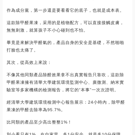
作為成分黨，第一步還是要看看它的底子，也就是成本表。
這款除甲醛果凍，采用的是植物配方，可以直接接觸皮膚，
無無刺激，就算孩子不小心碰到也不怕。
畢竟是來解決甲醛氣的，產品自身的安全是基礎，不然啪啪
打臉也太痛了。
其次，從高效上來說：
不像其他同類產品除醛效果拿不出真實報告只靠吹，這款除
甲醛果凍擁有清華大學建筑環境監測中心、廣微測、納米實
驗室等多家機構的檢測報告，將它的“本事”一次次證明。
經清華大學建筑環境檢測中心報告展示：24小時內，除甲醛
果凍的甲醛去除率為95.7%。
比同類的產品至少高出整整1%！
別小看只有1%，在自家里，多1分安全，就是多10分保障