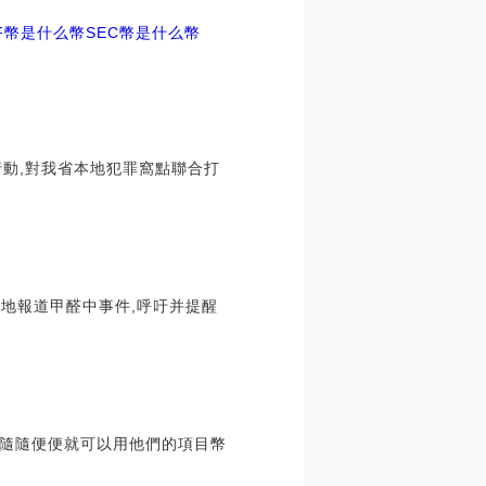
TF幣是什么幣
SEC幣是什么幣
專項行動,對我省本地犯罪窩點聯合打
再地報道甲醛中事件,呼吁并提醒
人隨隨便便就可以用他們的項目幣