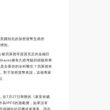
訟，美國領先的加密貨幣交易所
所增加。
司擔心被貝萊德等資源充足的金融巨
inShares擁有久經考驗的經驗和專
家還是去看你的全科醫生？貝萊德有
。對于加密貨幣來說，這個專家
]
道，在7月27日舉辦的《家里有礦
in作為IPFS的激勵層，如果沒有
錢做市場補貼給司機或者乘客，現在