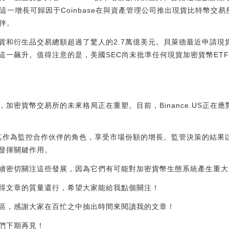
這一增長可歸因于Coinbase在與資產管理公司推出現貨比特幣交易
伴。
貨和衍生品交易總額超過了驚人的2.7萬億美元。貝萊德最近申請現
這一飆升。值得注意的是，美國SEC尚未批準任何現貨加密貨幣ET
加密貨幣交易所的未來格局正在重塑。目前，Binance.US正在
利用其作為監控合作伙伴的角色，享受市場份額的增長。監管決策的結
發揮關鍵作用。
續密切關注這些發展，因為它們有可能對加密貨幣生態系統產生重大
得文章的質量還行，希望大家能給我點個關注！
區，感謝大家在百忙之中抽出時間來閱讀我的文章！
們下期再見！