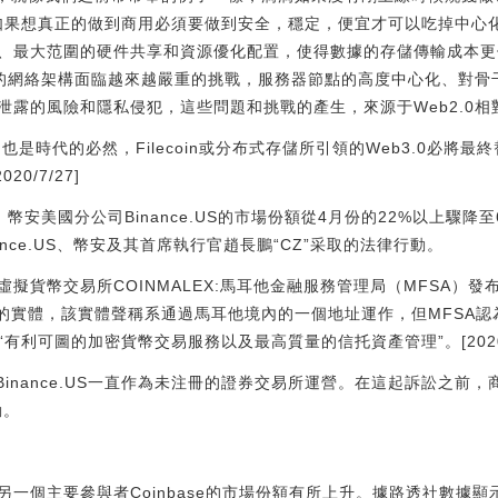
in如果想真正的做到商用必須要做到安全，穩定，便宜才可以吃掉中心化存
、最大范圍的硬件共享和資源優化配置，使得數據的存儲傳輸成本更
.0的網絡架構面臨越來越嚴重的挑戰，服務器節點的高度中心化、對
泄露的風險和隱私侵犯，這些問題和挑戰的產生，來源于Web2.0
所趨也是時代的必然，Filecoin或分布式存儲所引領的Web3.0必將
20/7/27]
，幣安美國分公司Binance.US的市場份額從4月份的22%以上驟降至
nce.US、幣安及其首席執行官趙長鵬“CZ”采取的法律行動。
擬貨幣交易所COINMALEX:馬耳他金融服務管理局（MFSA）
義經營的實體，該實體聲稱系通過馬耳他境內的一個地址運作，但MFSA
“有利可圖的加密貨幣交易服務以及最高質量的信托資產管理”。[2020/
控Binance.US一直作為未注冊的證券交易所運營。在這起訴訟之前
動。
一個主要參與者Coinbase的市場份額有所上升。據路透社數據顯示，