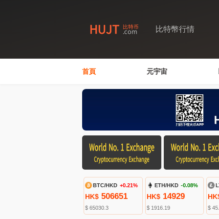
比特幣行情
首頁
元宇宙
BTC/HKD
+0.21%
ETH/HKD
-0.08%
L
506651
14929
HK$
HK$
HK
$ 65030.3
$ 1916.19
$ 45