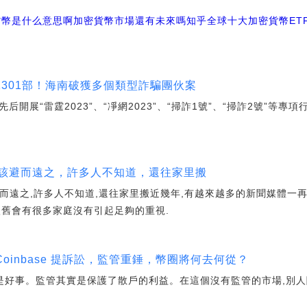
貨幣是什么意思啊
加密貨幣市場還有未來嗎知乎
全球十大加密貨幣
E
1301部！海南破獲多個類型詐騙團伙案
先后開展“雷霆2023”、“凈網2023”、“掃詐1號”、“掃詐2號”等
，本該避而遠之，許多人不知道，還往家里搬
避而遠之,許多人不知道,還往家里搬近幾年,有越來越多的新聞媒體一
依舊會有很多家庭沒有引起足夠的重視.
Coinbase 提訴訟，監管重錘，幣圈將何去何從？
也是好事。監管其實是保護了散戶的利益。在這個沒有監管的市場,別