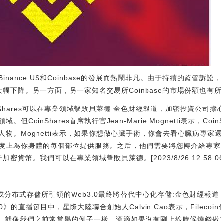
nance.US和Coinbase的發展而熱鬧非凡。由于持續的監管訴
額的大幅下降。另一方面，另一家知名交易所Coinbase的市場份額也有
CoinShares可以在專業領域擊敗貝萊德:金色財經報道，加密投資公
CoinShares首席執行官Jean-Marie Mognetti表示，Co
物。Mognetti表示，如果你想做心臟手術，你會去看心臟病專
度上為你身體的每個部位提供服務。之后，他們需要將您轉介給專家
于加密貨幣。我們可以在專業領域擊敗貝萊德。[2023/8/26 12:58:06
in或分布式存儲所引領的Web3.0最終將替代中心化存儲:金色財經報
.0》的直播節目中，星際大陸聯合創始人Calvin Cao表示，Fileco
沒法發展起來，就像我們之前常常舉的例子一樣，滴滴如果沒有剛上線時候燒