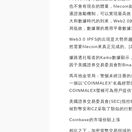
也不會有現在的體量，fileco
通證激勵機制，可以實現最高效
大和數據時代的到來，Web2
局低效，數據層的應用平臺數據
Web3.0 IPFS的出現是大勢
然需要filecoin來真正完成的。[20
據路透社報道的Kaiko數據顯示
因于美國證券交易委員會對Bina
馬耳他金管局：警惕未經注冊的虛
一個以“COINMALEX”名
COINMALEX聲稱可為用戶提供
美國證券交易委員會(SEC)指
候對幣安和CZ采取了類似的行
Coinbase的市場份額上漲
相比之下，加密貨幣交易領域的另