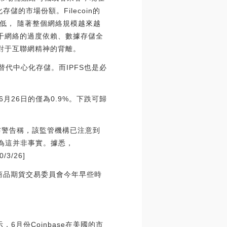
儲的市場份額。Filecoin的
低， 隨著整個網絡規模越來越
骨干網絡的過度依賴、數據存儲全
相對于互聯網精神的背離。
最終替代中心化存儲。而IPFS也是必
6月26日的僅為0.9%。下跌可歸
發布警告稱，該監管機構已注意到
認為這并非事實。據悉，
3/26]
，商品期貨交易委員會今年早些時
6月份Coinbase在美國的市