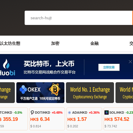
以太坊生態
加密
金融
TC/HKD
-0.5%
DOT/HKD
+0.48%
ADA/HKD
+0.36%
SOL/HKD
-0.2
355.19
6.34
1.57
574.52
$
HK$
HK$
HK$
.59
$ 0.814
$ 0.202
$ 73.742