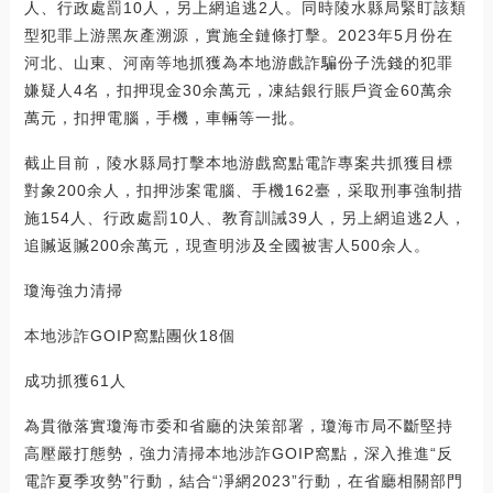
人、行政處罰10人，另上網追逃2人。同時陵水縣局緊盯該類
型犯罪上游黑灰產溯源，實施全鏈條打擊。2023年5月份在
河北、山東、河南等地抓獲為本地游戲詐騙份子洗錢的犯罪
嫌疑人4名，扣押現金30余萬元，凍結銀行賬戶資金60萬余
萬元，扣押電腦，手機，車輛等一批。
截止目前，陵水縣局打擊本地游戲窩點電詐專案共抓獲目標
對象200余人，扣押涉案電腦、手機162臺，采取刑事強制措
施154人、行政處罰10人、教育訓誡39人，另上網追逃2人，
追贓返贓200余萬元，現查明涉及全國被害人500余人。
瓊海強力清掃
本地涉詐GOIP窩點團伙18個
成功抓獲61人
為貫徹落實瓊海市委和省廳的決策部署，瓊海市局不斷堅持
高壓嚴打態勢，強力清掃本地涉詐GOIP窩點，深入推進“反
電詐夏季攻勢”行動，結合“凈網2023”行動，在省廳相關部門