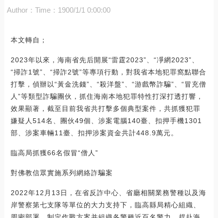
Author：
Time：1900/1/1 0:00:00
本文轉自；
2023年以來，海南省先后開展“雷霆2023”、“凈網2023”、
“掃詐1號”、“掃詐2號”等專項行動，對我省本地犯罪窩點聯合
打擊，偵辦以“黃金洗錢”、“殺洋盤”、“游戲幣詐騙”、“冒充僧
人”等類型詐騙團伙，抓住海南本地犯罪特性打深打透打響，
效果顯著，截至目前我省共打擊多個典型案件，共抓獲犯罪
嫌疑人514名、團伙49個、涉案電腦140臺、扣押手機1301
部、涉案車輛11臺、扣押涉案資金共計448.9萬元。
臨高局抓獲66名假冒“僧人”
對佛教信眾實施系列網絡詐騙案
2022年12月13日，在省反詐中心、省廳相關業務警種以及海
岸警察第七支隊等單位的大力支持下，臨高縣局精心組織、
周密部署，制定作戰方案并組織各警種近百名警力，趕赴海