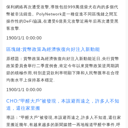
保利網絡再次遭受攻擊,導致包括999萬億柴犬在內的多個代
幣被非法鑄造。PolyNetwork是一種促進不同區塊鏈之間互
操作性的DeFi協議,在遭受6億美元攻擊近兩年后再次遭受黑
客攻擊.
1900/1/1 0:00:00
區塊鏈:貨幣政策為經濟恢復向好注入新動能
原標題：貨幣政策為經濟恢復向好注入新動能近日,央行貨幣
政策委員會舉行二季度例會,肯定今年以來貨幣政策逆周期調
節的積極作用,特別是貸款利率明顯下降和人民幣匯率在合理
均衡水平上保持基本穩定.
1900/1/1 0:00:00
CHO:“甲醛大戶”被發現，本該避而遠之，許多人不知
道，還往家里搬
導語：“甲醛大戶”被發現,本該避而遠之,許多人不知道,還往家
里搬近幾年,有越來越多的新聞媒體一再地報道甲醛中事件,呼