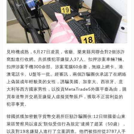
見時機成熟，6月27日凌晨，省廳、樂東縣局聯合對2個涉詐
窩點進行收網。共抓獲犯罪嫌疑人37人、扣押涉案車輛7輛、
扣押涉案手機300余部、涉案電腦60余臺，無線上網卡、港
澳電話卡、U盤等一批。經審訊，兩個詐騙團伙承認了在網絡
上偽裝成年輕貌美的女性，誘騙美國、加拿大、西班牙、意
大利等西方國家男性，以投資MetaTrade5外匯平臺為由，購
買泰達幣并交易至嫌疑人虛擬貨幣賬戶，獲取不正當利益的
犯罪事實。
韓國抓獲加密數字貨幣交易所巨額詐騙團伙:12日韓國釜山東
萊區警察局以違反‘類似受信行為規定’逮捕了趙某（50歲），
以及對19名嫌疑人進行了立案調查。他們被指控從3787人手