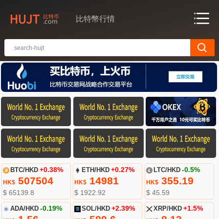
比特幣行情
BTC/HKD
+0.38%
ETH/HKD
+0.27%
LTC/HKD
-0.5%
507504
14981
355.19
HK$
HK$
HK$
$ 65139.8
$ 1922.92
$ 45.59
ADA/HKD
-0.19%
SOL/HKD
+2.39%
XRP/HKD
+1.5%