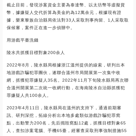
截止目前，發現涉案資金主要為泰達幣、以太坊幣等虛擬貨
幣，據嫌疑人交代折算為美金約為12萬余元，根據現有證
據，樂東黎族自治縣局依法對33人采取刑事拘留、1人采取取
保候審，案件正在進一步偵辦中。
用游戲平臺洗錢
陵水共抓獲目標對象200余人
2022年8月，陵水縣局根據浙江溫州提供的線索，研判出本
地游戲詐騙犯罪團伙，遂聯合溫州市局開展第一次集中收
網，抓獲犯罪嫌疑人35名。2022年11月下旬陵水縣局再次聯
合溫州開展第二次統一收網行動，在海南陵水自治縣抓獲犯
罪嫌疑人共100余人。
2023年4月11日，陵水縣局在溫州的支持下，通過前期審
訊、研判深挖，拓線分析出本地多處類似游戲詐騙犯罪窩
點，出動警力200名，先后搗毀窩點12處，抓獲目標對象65
人，查扣涉案電腦、手機65臺，經審查采取刑事強制措施55