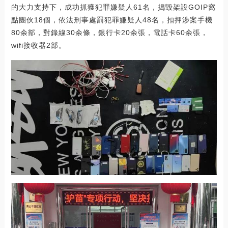
的大力支持下，成功抓獲犯罪嫌疑人61名，搗毀架設GOIP窩
點團伙18個，依法刑事處罰犯罪嫌疑人48名，扣押涉案手機
80余部，對錄線30余條，銀行卡20余張，電話卡60余張，
wifi接收器2部。