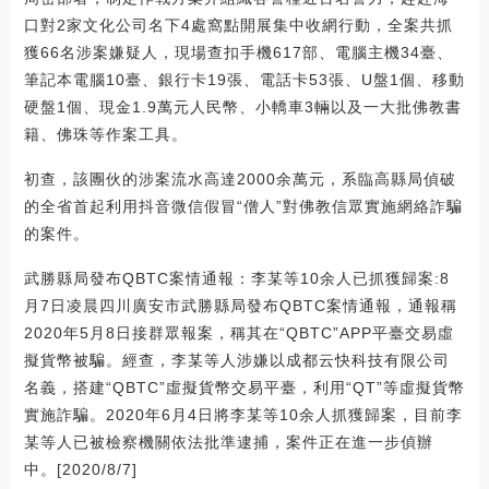
口對2家文化公司名下4處窩點開展集中收網行動，全案共抓
獲66名涉案嫌疑人，現場查扣手機617部、電腦主機34臺、
筆記本電腦10臺、銀行卡19張、電話卡53張、U盤1個、移動
硬盤1個、現金1.9萬元人民幣、小轎車3輛以及一大批佛教書
籍、佛珠等作案工具。
初查，該團伙的涉案流水高達2000余萬元，系臨高縣局偵破
的全省首起利用抖音微信假冒“僧人”對佛教信眾實施網絡詐騙
的案件。
武勝縣局發布QBTC案情通報：李某等10余人已抓獲歸案:8
月7日凌晨四川廣安市武勝縣局發布QBTC案情通報，通報稱
2020年5月8日接群眾報案，稱其在“QBTC”APP平臺交易虛
擬貨幣被騙。經查，李某等人涉嫌以成都云快科技有限公司
名義，搭建“QBTC”虛擬貨幣交易平臺，利用“QT”等虛擬貨幣
實施詐騙。2020年6月4日將李某等10余人抓獲歸案，目前李
某等人已被檢察機關依法批準逮捕，案件正在進一步偵辦
中。[2020/8/7]