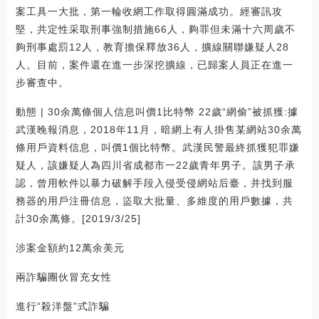
案工具一大批，第一輪收網工作取得圓滿成功。經審訊攻
堅，共定性采取刑事強制措施66人，夠罪但未滿十六周歲不
夠刑事處罰12人，教育擔保釋放36人，擴線關聯嫌疑人28
人。目前，案件還在進一步深挖擴線，已歸案人員正在進一
步審查中。
動態 | 30余萬條個人信息叫價1比特幣 22歲“網偷”被抓獲:據
武漢晚報消息，2018年11月，暗網上有人掛售某網站30余萬
條用戶資料信息，叫價1個比特幣。武漢民警最終抓獲犯罪嫌
疑人，該嫌疑人為四川省成都市一22歲青年男子。該男子承
認，曾用軟件以暴力破解手段入侵受侵網站后臺，并找到服
務器的用戶注冊信息，盜取大批量、多維度的用戶數據，共
計30余萬條。[2019/3/25]
涉案金額約12萬余美元
兩詐騙團伙冒充女性
進行“殺洋盤”式詐騙