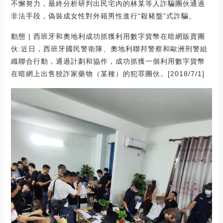
不懈努力，最終分析研判出民宅內的林某等人詐騙團伙通過
非法手段，偽裝成女性對外籍男性進行“殺豬盤”式詐騙。
動態 | 西班牙和奧地利成功抓獲利用數字貨幣在暗網販賣團
伙:近日，西班牙國民警衛隊、奧地利聯邦警察和歐洲刑警組
織聯合行動，通過計劃和協作，成功抓獲一個利用數字貨幣
在暗網上出售狡詐家藥物（某種）的犯罪團伙。[2018/7/1]