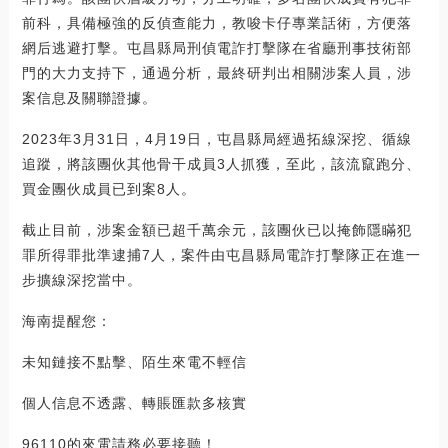
前科，具備極強的反偵查能力，教唆卡仔專業話術，方便落
網后逃避打擊。屯昌縣局刑偵電詐打擊隊在省廳刑事技術部
門的大力支持下，通過分析，最終研判出相關涉案人員，涉
案信息及關聯證據。
2023年3月31日，4月19日，屯昌縣局經過拓線深挖、循線
追蹤，將該團伙其他骨干成員3人抓獲，至此，該流竄跑分、
買金團伙成員已到案8人。
截止目前，涉案金額已超千萬余元，該團伙已以掩飾隱瞞犯
罪所得罪批準逮捕7人，案件由屯昌縣局電詐打擊隊正在進一
步擴線深挖當中。
海南提醒您：
未知鏈接不點擊、陌生來電不輕信
個人信息不透露、轉賬匯款多核實
96110的來電請務必要接聽！