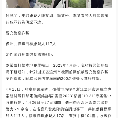
經訊問，犯罪嫌疑人陳某綱、簡某松、李某青等人對其實施
的犯罪行為供認不諱。
冒充警察詐騙
儋州共抓獲目標嫌疑人117人
定性采取刑事強制措施66人
為嚴厲打擊本地犯罪輸出，2023年4月份，我省按照部刑偵
局下發通知，針對浙江省溫州市機關前期偵破冒充警察詐騙
案件線索，關聯出來的在海南的200名嫌疑人進行打擊。
4月13日，省廳刑警總隊、儋州市局聯合浙江溫州市局成立專
案組開展打擊電信網絡詐騙“雷霆2023”部督“10.31”專案集中
收網行動，4月26日至27日期間，儋州聯合溫州永嘉共出動
警力670余名，在省廳刑警總隊的協調指導下，共抓獲目標嫌
疑人117人，擴線抓獲嫌疑人17名，查獲手機104部，收繳作