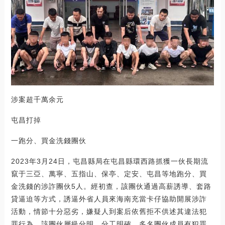
涉案超千萬余元
屯昌打掉
一跑分、買金洗錢團伙
2023年3月24日，屯昌縣局在屯昌縣環西路抓獲一伙長期流
竄于三亞、萬寧、五指山、保亭、定安、屯昌等地跑分、買
金洗錢的涉詐團伙5人。經初查，該團伙通過高薪誘導、套路
貸逼迫等方式，誘逼外省人員來海南充當卡仔協助開展涉詐
活動，情節十分惡劣，嫌疑人到案后依舊拒不供述其違法犯
罪行為。該團伙層級分明，分工明確，多名團伙成員有犯罪