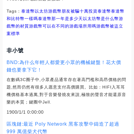
Tags：
泰達幣
以太坊
游戲幣朋友被騙十萬投資泰達幣
泰達幣
和比特幣一樣嗎
泰達幣那一年是多少天
以太坊幣是什么幣游
戲幣的材質
游戲幣可以在不同的游戲場所用嗎
游戲幣被盜立
案標準
非小號
BND:為什么年輕人都愛更小眾的機械鍵盤！花大價
錢也要拿下它！
在數碼3C圈子中,小眾產品通常存在著高門檻和高昂價格的問
題,然而仍然有很多人愿意支付高價購買。比如：HIFI入耳耳
機價格基本過萬,對于音樂發燒友來說,極致的聲音才能還原音
樂的本質；鍵圈中Jell.
1900/1/1 0:00:00
區塊鏈:最近 Poly Network 黑客攻擊中鑄造了超過
999 萬億柴犬代幣