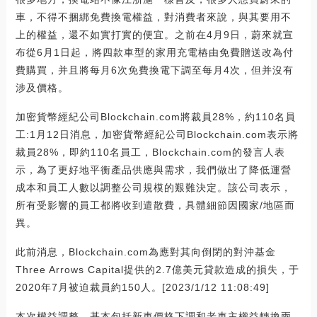
車，不得不捆綁免費換電權益，對消費者來說，與其要用不
上的權益，還不如實打實的便宜。之前在4月9日，蔚來就宣
布從6月1日起，將四款車型的家用充電樁由免費贈送改為付
費購買，并且將每月6次免費換電下調至每月4次，但并沒有
涉及價格。
加密貨幣經紀公司Blockchain.com將裁員28%，約110名員
工:1月12日消息，加密貨幣經紀公司Blockchain.com表示將
裁員28%，即約110名員工，Blockchain.com的發言人表
示，為了更好地平衡產品供應與需求，我們做出了降低運營
成本和員工人數以調整公司規模的艱難決定。該公司表示，
所有受影響的員工都將收到遣散費，具體細節因國家/地區而
異。
此前消息，Blockchain.com為應對其向倒閉的對沖基金
Three Arrows Capital提供的2.7億美元貸款造成的損失，于
2020年7月被迫裁員約150人。[2023/1/12 11:08:49]
本次權益調整，基本包括新車價格下調和老車主權益轉換兩