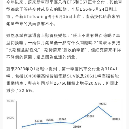
今年以來，蔚來新車型平臺只有ET5和ES7正常交付，其他車
型都處于等待交付或發布的狀態，全新ES6在5月24日剛上
市，全新ET5Touring將于6月15日上市，產品換代給蔚來的
銷量帶來的負面影響不小。
雖然李斌在溝通會上顯得很樂觀：“賬上不還有幾百億嗎？車
型切換嘛，一兩個月銷量低一點有什么問題嗎？”還表示要把
“長期權益顯性化”，期待蔚來“豐收的季節”，但細究蔚來不得
不降價的原因，還是因為低迷的銷量。
蔚來2023年Q1財報中提到，第一季度汽車交付量為31041
輛，包括10430輛高端智能電動SUV以及20611輛高端智能
電動轎車，與去年同期的25768輛相比增長20.5%，但環比
減少了22.5%。