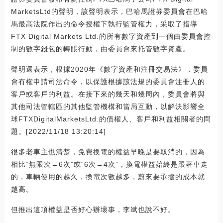
MarketsLtd的聲明，該聲明表示，巴哈馬證券委員會在巴哈
馬最高法院作出的命令授權下執行監管權力，采取了指導
FTX Digital Markets Ltd.的所有數字資產到一個由委員會控
制的數字錢包的轉賬行動，由委員會來托管數字資產。
聲明還表示，根據2020年《數字資產和注冊交易法》，委員
會有權申請司法命令，以保護根據該法規的委員會注冊人的
客戶或客戶的利益。在接下來的幾天和幾周內，委員會將與
其他司法管轄區的其他監管機構和當局互動，以解決影響全
球FTXDigitalMarketsLtd.的債權人、客戶和利益相關者的問
題。[2022/11/18 13:20:14]
很多老車主也清楚，免費換電的權益早晚是要取消的，因為
相比“無限次→6次”或“6次→4次”，換電權益始終是跟著車走
的，車輛使用的越久，換電次數越多，蔚來要承擔的成本就
越高。
但推出這項權益是否好心辦壞事，李斌也說不好。