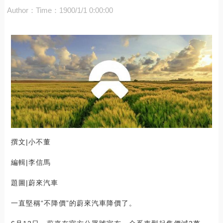
Author：
Time：1900/1/1 0:00:00
撰文|小不董
編輯|李信馬
題圖|蔚來汽車
一直堅稱“不降價”的蔚來汽車降價了。