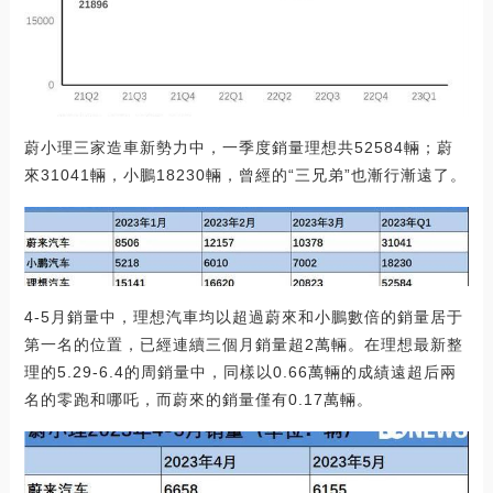
蔚小理三家造車新勢力中，一季度銷量理想共52584輛；蔚
來31041輛，小鵬18230輛，曾經的“三兄弟”也漸行漸遠了。
4-5月銷量中，理想汽車均以超過蔚來和小鵬數倍的銷量居于
第一名的位置，已經連續三個月銷量超2萬輛。在理想最新整
理的5.29-6.4的周銷量中，同樣以0.66萬輛的成績遠超后兩
名的零跑和哪吒，而蔚來的銷量僅有0.17萬輛。