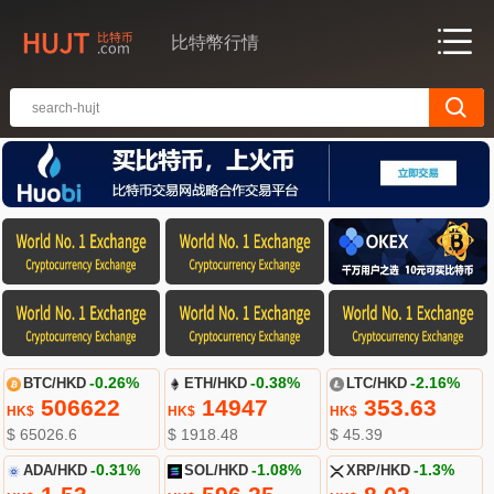
比特幣行情
BTC/HKD
-0.26%
ETH/HKD
-0.38%
LTC/HKD
-2.16%
506622
14947
353.63
HK$
HK$
HK$
$ 65026.6
$ 1918.48
$ 45.39
ADA/HKD
-0.31%
SOL/HKD
-1.08%
XRP/HKD
-1.3%