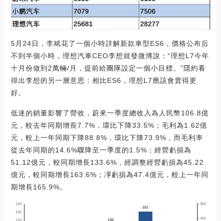
5月24日，李斌花了一個小時詳解新款車型ES6，價格公布后
不到半個小時，理想汽車CEO李想就發微博說：“理想L7今年
十月份做到2萬輛/月，提前給團隊設定一個小目標。”隱約看
得出李想的另一層意思：相比ES6，理想L7應該會賣得更
好。
低迷的銷量影響了營收，蔚來一季度總收入為人民幣106.8億
元，較去年同期增長7.7%，環比下降33.5%；毛利為1.62億
元，較上一年同期下降88.8%，環比下降73.9%，而毛利率
從去年同期的14.6%驟降至一季度的1.5%；經營虧損為
51.12億元，較同期增長133.6%，經調整經營虧損為45.22
億元，較同期增長163.6%；凈虧損為47.4億元，較上一年同
期增長165.9%。