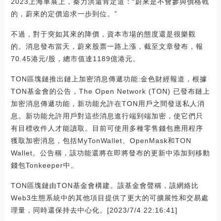
2023上海車展上，秦力洪還肯定道：“蔚來是不會參與價格戰
的，蔚來的定價追求一步到位。”
不過，對于突如其來的降價，資本市場的態度還是很樂觀
的。消息發布當天，蔚來股票一路上漲，截至文章發布，報
70.45港元/股，總市值達1189億港元。
TON區塊鏈推出鏈上加密消息傳遞功能:金色財經報道，根據
TON基金會的公告，The Open Network (TON) 已發布鏈上
加密消息傳遞功能，新功能允許在TON用戶之間發送私人消
息。新功能允許用戶對這些消息進行端到端加密，使它們只
有目標收件人才能讀取。目前可使用多種零售錢包應用程序
獲取加密消息，包括MyTonWallet、OpenMask和TON
Wallet。公告稱，該功能還將在即將發布的更新中添加到移動
錢包Tonkeeper中。
TON區塊鏈由TON基金會構建。該基金會聲稱，該網絡比
Web3生態系統中的其他項目提供了更大的可擴展性和交易處
理量，同時還保持去中心化。[2023/7/4 22:16:41]