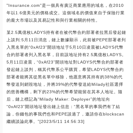
"Insurance.com"是一個具有廣泛商業應用的域名，在2010
年以1.6億美元的價格成交。這個域名的價值來自于保險行業
的龐大市場以及其易記性和與行業相關的特性。
某2.5萬億枚LADYS持有者在被代幣合約部署者拉黑后發起鏈
上談判:5月11日消息，鏈上數據顯示，此前被PEPE部署者列
入黑名單的“0xAf23”開頭地址于5月10日凌晨被LADYS代幣
合約部署者列入黑名單，目前該地址持有2.5萬億枚LADYS。
5月11日凌晨，“0xAf23”開頭地址對LADYS代幣合約部署者
發起鏈上談判，稱其代幣系公平購買，希望LADYS代幣合約
部署者能將其從黑名單中移除，他愿意將其持有的38%的代
幣發送到銷毀地址，并將39%的代幣發送給Milady社區選擇
的慈善機構，剩下的23%的代幣希望能留在其本人地址。隨
后，鏈上標記為“Milady Maker: Deployer”的地址向
“0xAf23”開頭地址發出鏈上信息：“黑名單的事我們有了結
論，你錢包的事我們也和PEPE談過了，邀請你在blockscan
繼續談論此事。”[2023/5/11 14:56:33]