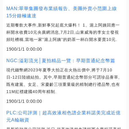
MAN:翠華集團發布業績報告、美團外賣小范圍上線
15分鐘極速達
近期餐飲大事件,新鮮事兒起底大爆料！ 1、滬上阿姨回應一
杯開水收費10元央廣網消息,7月2日,山東威海的李女士發視
頻吐槽稱,當地一家“滬上阿姨”的奶茶一杯白開水要賣10元.
1900/1/1 0:00:00
NGC:溢彩流光│夏拍精品一覽：早期普通紀念幣篇
現代錢幣網2023年夏季大拍正在火熱出價中,將于7月10
日-12日陸續結拍。其中,早期普通紀念幣部分可謂珍品薈萃,
既有建黨、女足、宋慶齡三項重量級的精制總行禮品幣,也有
11M紅標建國40周年精制.
1900/1/1 0:00:00
PLC:公司評測｜超高效液相色譜企業科諾美完成近億
元A輪融資