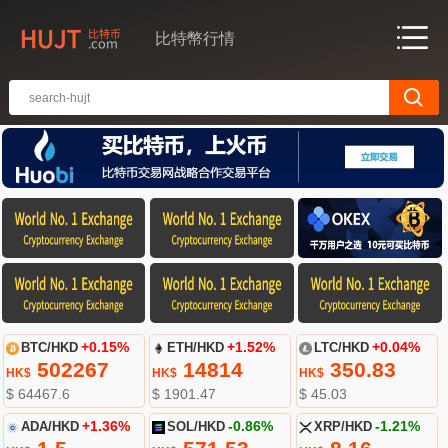
比特幣行情
BTC/HKD
+0.15%
ETH/HKD
+1.52%
LTC/HKD
+0.04%
502267
14814
350.83
HK$
HK$
HK$
$ 64467.6
$ 1901.47
$ 45.03
ADA/HKD
+1.36%
SOL/HKD
-0.86%
XRP/HKD
-1.21%