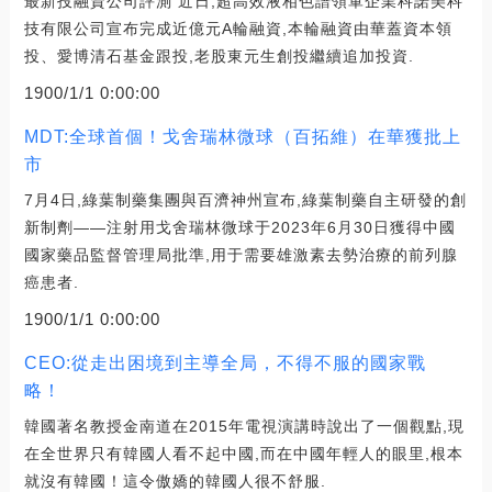
最新投融資公司評測 近日,超高效液相色譜領軍企業科諾美科
技有限公司宣布完成近億元A輪融資,本輪融資由華蓋資本領
投、愛博清石基金跟投,老股東元生創投繼續追加投資.
1900/1/1 0:00:00
MDT:全球首個！戈舍瑞林微球（百拓維）在華獲批上
市
7月4日,綠葉制藥集團與百濟神州宣布,綠葉制藥自主研發的創
新制劑——注射用戈舍瑞林微球于2023年6月30日獲得中國
國家藥品監督管理局批準,用于需要雄激素去勢治療的前列腺
癌患者.
1900/1/1 0:00:00
CEO:從走出困境到主導全局，不得不服的國家戰
略！
韓國著名教授金南道在2015年電視演講時說出了一個觀點,現
在全世界只有韓國人看不起中國,而在中國年輕人的眼里,根本
就沒有韓國！這令傲嬌的韓國人很不舒服.