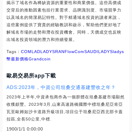
揭示了域名作為稀缺資源的重要性和商業價值。這些高價成
交背后的推動因素包括行業需求、品牌識別度、市場競爭力
以及域名的簡潔易記特性。對于精通域名投資的讀者來說，
這些案例提供了寶貴的經驗教訓和啟示，幫助他們更好地了
解域名市場的走勢和潛在投資機會。同時，天價成交也反映
出域名投資領域的潛力和持續發展。
Tags：
COM
LAD
LADYS
RAN
FlowCom
SAUDILADYS
ladys
幣最新價格
Grandcoin
歐易交易所app下載
ADS:2023年，中資公司坦桑交通基建豐收之年？
2023年上半年,中資承包商作為一個群體在坦桑基建市場顯然
收獲頗豐。2023年3月,山東高速路橋國際中標坦桑尼亞肯亞
瓦至歐姆如沙卡道路升級項目,項目位于坦桑尼亞西北部卡蓋
拉區,全長50公里,中標.
1900/1/1 0:00:00