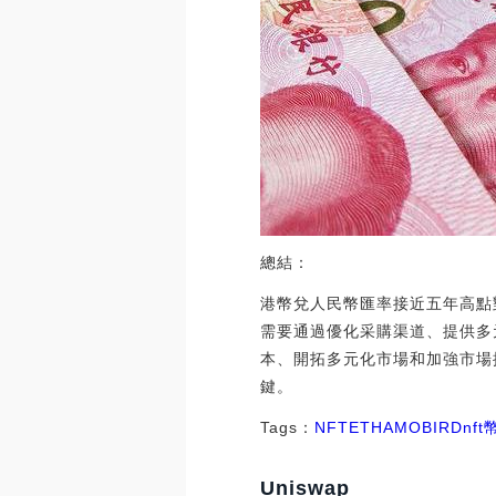
總結：
港幣兌人民幣匯率接近五年高點
需要通過優化采購渠道、提供多
本、開拓多元化市場和加強市場
鍵。
Tags：
NFT
ETH
AMO
BIRD
nf
Uniswap