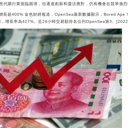
然代購行業面臨困境，但通過創新和靈活應對，仍有機會在競爭激烈
長超400%:金色財經報道，OpenSea最新數據顯示，Bored Ape Ya
增長率為427%。近24小時交易額排名位列OpenSea第3。[2022/10/