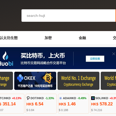
以太坊生態
加密
金融
TC/HKD
+0.13%
DOT/HKD
-1.33%
ADA/HKD
-0.49%
SOL/HKD
+0.3
351.14
6.54
1.46
578.22
$
HK$
HK$
HK$
.07
$ 0.84
$ 0.188
$ 74.216