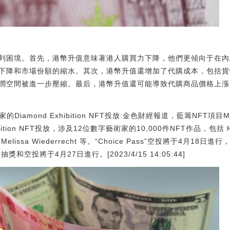
列困境。首先，港幣升值意味著港人購買力下降，他們更傾向于在內
下降和市場份額的縮水。其次，港幣升值還增加了代購成本，包括貨
潤空間被進一步壓縮。最后，港幣升值還可能導致代購商品價格上漲
的Diamond Exhibition NFT投放:金色財經報道，藍籌NFT項目
ition NFT投放，涉及12位數字藝術家的10,000件NFT作品，包括 Hid
hell、Melissa Wiederrecht 等。“Choice Pass”空投將于4月
抽獎和空投將于4月27日進行。[2023/4/15 14:05:44]