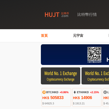
比特幣行情
首頁
元宇宙
BTC/HKD
+0.86%
ETH/HKD
+2.15%
L
505833
14906
HK$
HK$
HK
$ 64925.3
$ 1913.21
$ 45