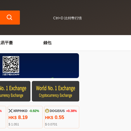
Ctrl+D 比特幣行情
交易平臺
錢包
%
XRP/HKD
-0.92%
DOGE/US
+0.38%
8.19
0.55
HK$
HK$
$ 1.051
$ 0.0701