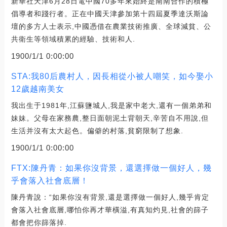
新華社天津6月28日電中國70多年來始終是南南合作的積極
倡導者和踐行者。正在中國天津參加第十四屆夏季達沃斯論
壇的多方人士表示,中國憑借在農業技術推廣、全球減貧、公
共衛生等領域積累的經驗、技術和人.
1900/1/1 0:00:00
STA:我80后農村人，因長相從小被人嘲笑，如今娶小
12歲越南美女
我出生于1981年,江蘇鹽城人,我是家中老大,還有一個弟弟和
妹妹。父母在家務農,整日面朝泥土背朝天,辛苦自不用說,但
生活并沒有太大起色。偏僻的村落,貧窮限制了想象.
1900/1/1 0:00:00
FTX:陳丹青：如果你沒背景，還選擇做一個好人，幾
乎會落入社會底層！
陳丹青說：“如果你沒有背景,還是選擇做一個好人,幾乎肯定
會落入社會底層,哪怕你再才華橫溢,有真知灼見,社會的篩子
都會把你篩落掉.