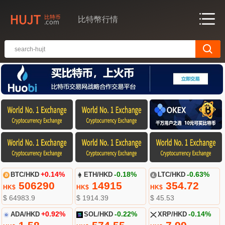
比特幣行情
BTC/HKD
+0.14%
ETH/HKD
-0.18%
LTC/HKD
-0.63%
506290
14915
354.72
HK$
HK$
HK$
$ 64983.9
$ 1914.39
$ 45.53
ADA/HKD
+0.92%
SOL/HKD
-0.22%
XRP/HKD
-0.14%