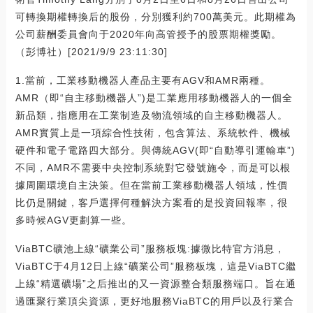
可轉換期權轉換后的股份，分別獲利約700萬美元。此期權為
公司薪酬委員會向于2020年向高管授予的股票期權獎勵。
（彭博社）[2021/9/9 23:11:30]
1.當前，工業移動機器人產品主要有AGV和AMR兩種。
AMR（即“自主移動機器人”)是工業應用移動機器人的一個全
新品類，指應用在工業制造及物流領域的自主移動機器人。
AMR實質上是一項綜合性技術，包含算法、系統軟件、機械
硬件和電子電路四大部分。與傳統AGV(即“自動導引運輸車”)
不同，AMR不需要中央控制系統對它發號施令，而是可以根
據周圍環境自主決策。但在當前工業移動機器人領域，性價
比仍是關鍵，客戶選擇何種解決方案看的是投資回報率，很
多時候AGV更劃算一些。
ViaBTC礦池上線“礦業公司”服務板塊:據微比特官方消息，
ViaBTC于4月12日上線“礦業公司”服務板塊，這是ViaBTC繼
上線“精選礦場”之后推出的又一資源整合類服務端口。旨在通
過匯聚行業頂尖資源，更好地服務ViaBTC的用戶以及行業合