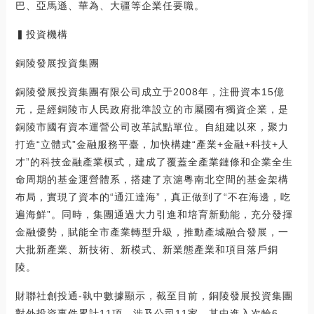
巴、亞馬遜、華為、大疆等企業任要職。
▍投資機構
銅陵發展投資集團
銅陵發展投資集團有限公司成立于2008年，注冊資本15億
元，是經銅陵市人民政府批準設立的市屬國有獨資企業，是
銅陵市國有資本運營公司改革試點單位。自組建以來，聚力
打造“立體式”金融服務平臺，加快構建“產業+金融+科技+人
才”的科技金融產業模式，建成了覆蓋全產業鏈條和企業全生
命周期的基金運營體系，搭建了京滬粵南北空間的基金架構
布局，實現了資本的“通江達海”，真正做到了“不在海邊，吃
遍海鮮”。同時，集團通過大力引進和培育新動能，充分發揮
金融優勢，賦能全市產業轉型升級，推動產城融合發展，一
大批新產業、新技術、新模式、新業態產業和項目落戶銅
陵。
財聯社創投通-執中數據顯示，截至目前，銅陵發展投資集團
對外投資事件累計11項，涉及公司11家，其中進入次輪6