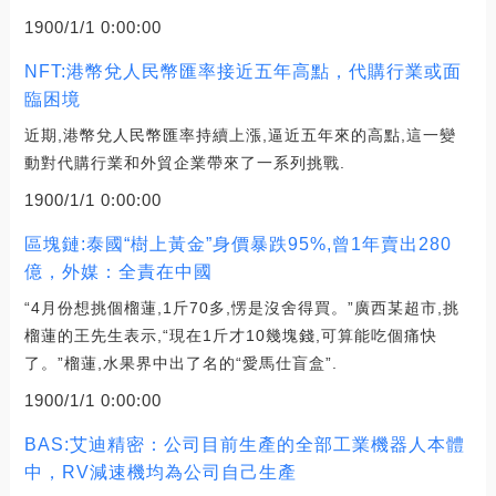
1900/1/1 0:00:00
NFT:港幣兌人民幣匯率接近五年高點，代購行業或面
臨困境
近期,港幣兌人民幣匯率持續上漲,逼近五年來的高點,這一變
動對代購行業和外貿企業帶來了一系列挑戰.
1900/1/1 0:00:00
區塊鏈:泰國“樹上黃金”身價暴跌95%,曾1年賣出280
億，外媒：全責在中國
“4月份想挑個榴蓮,1斤70多,愣是沒舍得買。”廣西某超市,挑
榴蓮的王先生表示,“現在1斤才10幾塊錢,可算能吃個痛快
了。”榴蓮,水果界中出了名的“愛馬仕盲盒”.
1900/1/1 0:00:00
BAS:艾迪精密：公司目前生產的全部工業機器人本體
中，RV減速機均為公司自己生產