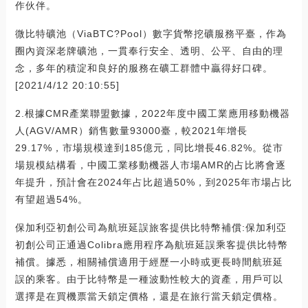
作伙伴。
微比特礦池（ViaBTC?Pool）數字貨幣挖礦服務平臺，作為
圈內資深老牌礦池，一貫奉行安全、透明、公平、自由的理
念，多年的積淀和良好的服務在礦工群體中贏得好口碑。
[2021/4/12 20:10:55]
2.根據CMR產業聯盟數據，2022年度中國工業應用移動機器
人(AGV/AMR）銷售數量93000臺，較2021年增長
29.17%，市場規模達到185億元，同比增長46.82%。從市
場規模結構看，中國工業移動機器人市場AMR的占比將會逐
年提升，預計會在2024年占比超過50%，到2025年市場占比
有望超過54%。
保加利亞初創公司為航班延誤旅客提供比特幣補償:保加利亞
初創公司正通過Colibra應用程序為航班延誤乘客提供比特幣
補償。據悉，相關補償適用于經歷一小時或更長時間航班延
誤的乘客。由于比特幣是一種波動性較大的資產，用戶可以
選擇是在買機票當天鎖定價格，還是在旅行當天鎖定價格。