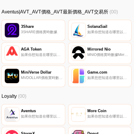
Aventus|AVT_AVT價格_AVT最新價格_AVT交易所
(00)
3Share
SolanaSail
3SHARE價格實時數據.
如果你想知道在哪里以當前價格購買SolanaSail,目前交易{SolanaSail]股票的頂級加密貨幣交易所是Bitrue和Raydium。您可以在我們的加密貨幣交易所頁面上找到其他列表。SAIL將是建立在索拉納基礎上的新生態系統的主要公用事業代幣.
AGA Token
Mirrored Nio
如果你想知道在哪里以當前價格購買AGA Token,目前交易{AGA Token]股票的頂級加密貨幣交易所是Dfyn Network。您可以在我們的加密貨幣交易所頁面上找到其他列表。AGA聲稱是一種將DeFi與比特幣挖礦相結合的代幣.
MNIO價格實時數據Mirrored Nio-跟蹤Nio股票價格的合成資產。
MiniVerse Dollar
Game.com
MVDOLLAR價格實時數據"；MiniVerse Dollar是Fantom Opera Network上的一種高收益算法穩定幣.
如果您想知道在哪里以當前價格購買Game.com,目前交易｛GTCnname｝股票的頂級加密貨幣交易所是Gate.io。您可以在我們的加密貨幣交易所頁面上找到其他交易所。Game.com（GTC）是一種加密貨幣,在以太坊平臺上運行.
Loyalty
(00)
Aventus
More Coin
如果你想知道在哪里以當前價格購買Aventus,目前交易{Aventus]股票的頂級加密貨幣交易所是Gate.io、Coinbase Exchange、Uniswap（V3）、P2B和Bittrex。您可以在我們的加密貨幣交易所頁面上找到其他列表.
如果你想知道在哪里以當前價格購買More Coin,目前交易{More Coin]股票的頂級加密貨幣交易所是Bittrex。您可以在我們的加密貨幣交易所頁面上找到其他列表。MORE旨在提供夜生活、現場娛樂和會員方面的最新創新.
StormX
Donut