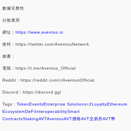
數據完整性
分散應用
網址：
https://www.aventus.io
推特：https://twitter.com/AventusNetwork
臉書：
電報：https://t.me/Aventus_Official
Reddit：https://reddit.com/r/AventusOfficial
Discord：https://discord.gg/
Tags：
Token
Events
Enterprise Solutions
+2
Loyalty
Ethereum
Ecosystem
DeFi
Interoperability
Smart
Contracts
Staking
AVT
Aventus
AVT價格
AVT交易所
AVT幣