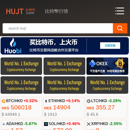
比特幣行情
BTC/HKD
+0.52%
ETH/HKD
+0.14%
LTC/HKD
-0.28%
506018
14904
355.27
HK$
HK$
HK$
$ 64949.1
$ 1913
$ 45.6
ADA/HKD
-5.87%
SOL/HKD
+0.46%
XRP/HKD
-2.05%