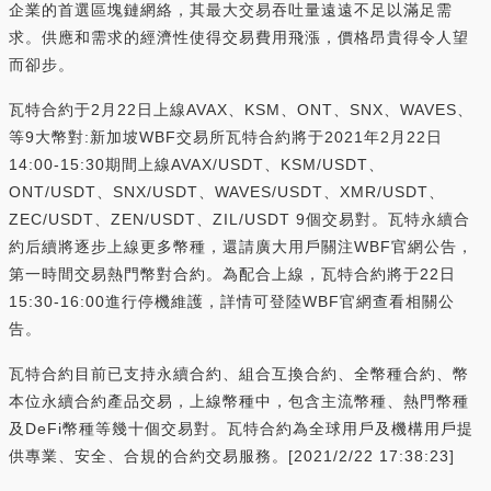
企業的首選區塊鏈網絡，其最大交易吞吐量遠遠不足以滿足需
求。供應和需求的經濟性使得交易費用飛漲，價格昂貴得令人望
而卻步。
瓦特合約于2月22日上線AVAX、KSM、ONT、SNX、WAVES、
等9大幣對:新加坡WBF交易所瓦特合約將于2021年2月22日
14:00-15:30期間上線AVAX/USDT、KSM/USDT、
ONT/USDT、SNX/USDT、WAVES/USDT、XMR/USDT、
ZEC/USDT、ZEN/USDT、ZIL/USDT 9個交易對。瓦特永續合
約后續將逐步上線更多幣種，還請廣大用戶關注WBF官網公告，
第一時間交易熱門幣對合約。為配合上線，瓦特合約將于22日
15:30-16:00進行停機維護，詳情可登陸WBF官網查看相關公
告。
瓦特合約目前已支持永續合約、組合互換合約、全幣種合約、幣
本位永續合約產品交易，上線幣種中，包含主流幣種、熱門幣種
及DeFi幣種等幾十個交易對。瓦特合約為全球用戶及機構用戶提
供專業、安全、合規的合約交易服務。[2021/2/22 17:38:23]