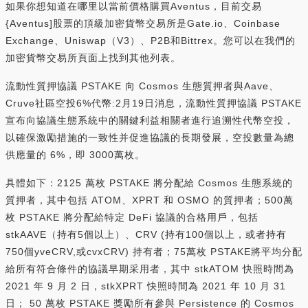
如果你想知道在哪里以當前價格購買Aventus，目前交易
{Aventus]股票的頂級加密貨幣交易所是Gate.io、Coinbase
Exchange、Uniswap（V3）、P2B和Bittrex。您可以在我們的
加密貨幣交易所頁面上找到其他列表。
流動性質押協議 PSTAKE 向 Cosmos 生態質押者與Aave、
Cruve社區空投6%代幣:2月19日消息，流動性質押協議 PSTAKE
宣布向協議生態系統中的關鍵利益相關者進行追溯性代幣空投，
以確保激勵措施的一致性并促進協議的長期發展，空投數量為總
供應量的 6%，即 3000萬枚。
具體如下：2125 萬枚 PSTAKE 將分配給 Cosmos 生態系統的
質押者，其中包括 ATOM、XPRT 和 OSMO 的質押者；500萬
枚 PSTAKE 將分配給特定 DeFi 協議的合格用戶，包括
stkAAVE（持有5個以上）、CRV (持有100個以上，或者持有
750個yveCRV,或cvxCRV) 持有者；75萬枚 PSTAKE將平均分配
給所有符合條件的協議早期采用者，其中 stkATOM 快照時間為
2021 年 9 月 2 日，stkXPRT 快照時間為 2021 年 10 月 31
日； 50 萬枚 PSTAKE 獎勵所有參與 Persistence 的 Cosmos