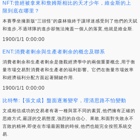
NFT:曾經被拿來和詹姆斯相比的天才少年，維金斯的上
限到底在哪里？
本賽季坐擁新版“三頭怪”的森林狼終于讓球迷感受到了他們的天賦
和進步,不過球隊的進步卻無法掩蓋一個人的落寞,他就是維金斯.
1900/1/1 0:00:00
ENT:消費者剩余與生產者剩余的概念及聯系
消費者剩余和生產者剩余是微觀經濟學中的兩個重要概念,用于衡
量市場交易對消費者和生產者的福利影響。它們在衡量市場效率
和經濟福利分配方面起著關鍵作用.
1900/1/1 0:00:00
比特幣:【張文成】盤面逐漸變窄，理清思路不怕變動
文成相信成功的交易者有著一種與眾不同的素質,他們擁有正確的
思維方式,嚴謹的交易態度,強烈的自信心、果敢,和面對失敗永不
言敗的精神,即使在市場最困難的時候,他們也能完全按照系統交
易.