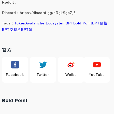
Reddit：
Discord：https://discord.gg/bRgkSgpZj6
Tags：
Token
Avalanche Ecosystem
BPT
Bold Point
BPT價格
BPT交易所
BPT幣
官方
Facebook
Twitter
Weibo
YouTube
Bold Point