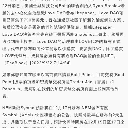
22日消息，美國金融科技公司Bolt的聯合創始人Ryan Breslow發
起的去中心化自治組織Love DAO發布Litepaper。Love DAO項
目已籌集了750萬美元，旨在通過讓社區了解新的治療解決方案，
然后投票決定是否為他們的試驗提供資金。根據Litepaper，
Love DAO決策將首先在鏈下投票系統Snapshot上做出，然后再
過渡到鏈上投票。Love DAO的治理將由LOVE代幣的持有者管
理，代幣在發布時向公眾開放以供購買。要參與DAO，除了購買
LOVE代幣外，成員還必須持有將通過DAO認證的會員NFT。
（TheBlock）[2022/9/22 7:14:54]
如果你想知道在哪里以當前價格購買Bold Point，目前交易{Bold
Point]股票的頂級加密貨幣交易所是Trader Joe（雪崩）和
Pangolin。您可以在我們的加密貨幣交易所頁面上找到其他列
表。
NEM新鏈Symbol預計將在12月17日發布:NEM發布有關
Symbol（XYM）快照和發布的公告。快照將最早在發布前2天生
成，具體取決于發布日期，預計快照時間將在12月15日至17日之