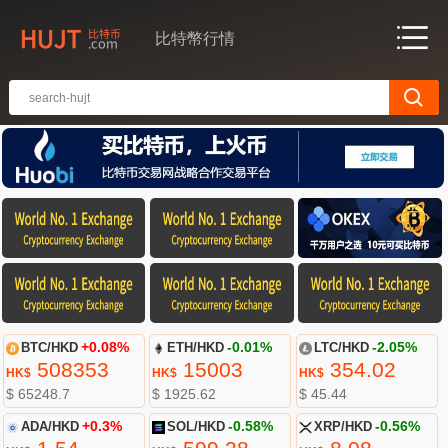
比特幣行情
BTC/HKD
+0.08%
ETH/HKD
-0.01%
LTC/HKD
-2.05%
508353
15003
354.02
HK$
HK$
HK$
$ 65248.7
$ 1925.62
$ 45.44
ADA/HKD
+0.3%
SOL/HKD
-0.58%
XRP/HKD
-0.56%