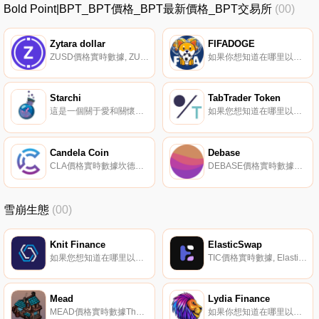
Bold Point|BPT_BPT價格_BPT最新價格_BPT交易所
(00)
Zytara dollar
FIFADOGE
ZUSD價格實時數據, ZUSD是一種穩定幣,由Zytara Capital創建,由內華達州特許信托公司Prime Trust發行,該公司也是ZUSD的受監管管理人.
如果你想知道在哪里以當前價格購買FIFADOGE,目前交易{FIFADOGE]股票的頂級加密貨幣交易所是PancakeSwap（V2）。您可以在我們的加密貨幣交易所頁面上找到其他列表.
Starchi
TabTrader Token
這是一個關于愛和關懷的力量的令人信服和有回報的游戲。Starchi的世界充斥著貪婪、沖突、痛苦、饑餓和冷漠。人類迷失了方向,忘記了自己的目的,但最重要的是,它忘記了,地球上并不是只有它一個人居住的。黑暗已經蔓延到整個星球,除了一種從未見過的生物外,其他人都看不見,這種生物被稱為Starchi.
如果您想知道在哪里以當前價格購買TabTrader Token,目前交易｛TTTnname｝股票的頂級加密貨幣交易所是Gate.io。您可以在我們的加密貨幣交易所頁面上找到其他交易所.
Candela Coin
Debase
CLA價格實時數據坎德拉；他的愿景是在沒有中介的情況下將太陽能分散到世界各地。該團隊聲稱已經創建了用于對等能源傳輸的物聯網硬件和軟件。通過使用區塊鏈技術,該團隊旨在使太陽能電池板的所有者能夠將其產生的能源出售給其他用戶,目的是為其太陽能和市場上最便宜的綠色能源帶來盡可能好的回報.
DEBASE價格實時數據一種靈活的供應代幣,與1 DAI掛鉤.
雪崩生態
(00)
Knit Finance
ElasticSwap
如果您想知道在哪里以當前價格購買Knit Finance,目前交易｛KFTnname｝股票的頂級加密貨幣交易所是Gate.io。您可以在我們的加密貨幣交易所頁面上找到其他交易所.
TIC價格實時數據, ElasticSwap是一種新的多鏈AMM,專注于支持像$AMPL這樣的彈性供應代幣。我們使用Uniswap不變公式x*y=k的變體"；額外的“"；在將新的流動性添加到特定池之前,在將基礎重新綁定到側面的過程中獲得的代幣.
Mead
Lydia Finance
MEAD價格實時數據The Tavern是雪崩網絡于2022年3月11日啟動的一個項目。它可以被描述為一種被動收入協議（PIP）,將游戲化、NFT和財政部支持的代幣結合在一起。MEAD是the Tavern的實用代幣,是該項目游戲化元素的組成部分.
如果你想知道在哪里以當前價格購買Lydia Finance,目前交易{Lydia Finance]股票的頂級加密貨幣交易所是Pangolin、Elk Finance（雪崩）和Lydia Finance。您可以在我們的加密貨幣交易所頁面上找到其他列表.