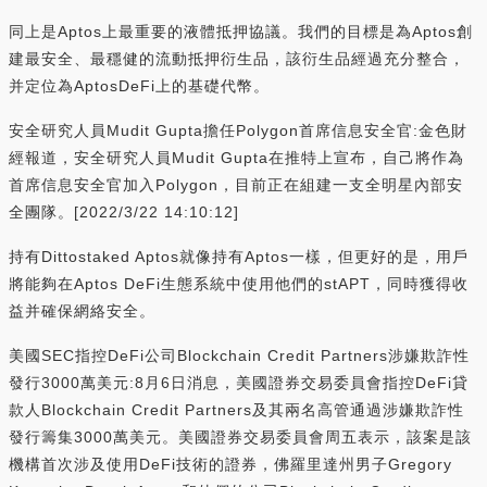
同上是Aptos上最重要的液體抵押協議。我們的目標是為Aptos創
建最安全、最穩健的流動抵押衍生品，該衍生品經過充分整合，
并定位為AptosDeFi上的基礎代幣。
安全研究人員Mudit Gupta擔任Polygon首席信息安全官:金色財
經報道，安全研究人員Mudit Gupta在推特上宣布，自己將作為
首席信息安全官加入Polygon，目前正在組建一支全明星內部安
全團隊。[2022/3/22 14:10:12]
持有Dittostaked Aptos就像持有Aptos一樣，但更好的是，用戶
將能夠在Aptos DeFi生態系統中使用他們的stAPT，同時獲得收
益并確保網絡安全。
美國SEC指控DeFi公司Blockchain Credit Partners涉嫌欺詐性
發行3000萬美元:8月6日消息，美國證券交易委員會指控DeFi貸
款人Blockchain Credit Partners及其兩名高管通過涉嫌欺詐性
發行籌集3000萬美元。美國證券交易委員會周五表示，該案是該
機構首次涉及使用DeFi技術的證券，佛羅里達州男子Gregory