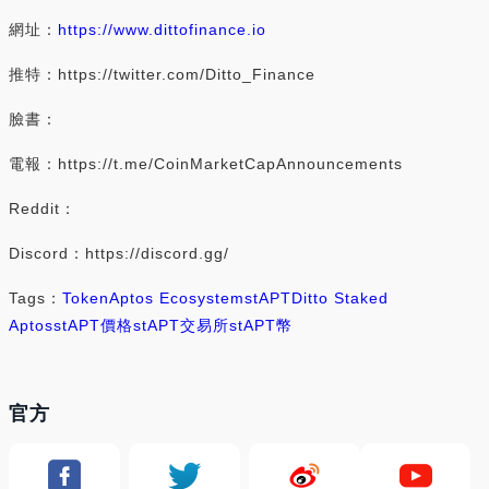
網址：
https://www.dittofinance.io
推特：https://twitter.com/Ditto_Finance
臉書：
電報：https://t.me/CoinMarketCapAnnouncements
Reddit：
Discord：https://discord.gg/
Tags：
Token
Aptos Ecosystem
stAPT
Ditto Staked
Aptos
stAPT價格
stAPT交易所
stAPT幣
官方