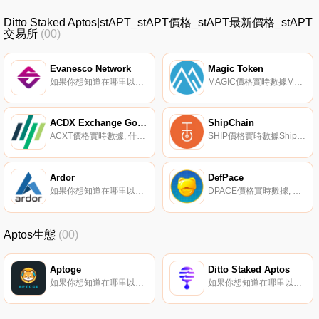
Ditto Staked Aptos|stAPT_stAPT價格_stAPT最新價格_stAPT
交易所
(00)
Evanesco Network
Magic Token
如果你想知道在哪里以當前價格購買Evanesco Network,目前交易{Evanesco Network]股票的頂級加密貨幣交易所是Gate.io、MEXC、LATOKEN和HotEVAt。您可以在我們的加密貨幣交易所頁面上找到其他列表.
MAGIC價格實時數據Magicland是一個新興的可持續的去中心化一站式DeFI門戶網站,從以ArMAGICtrium為動力的產量農業開始。我們的重點是為支持Magicland成為ArMAGICtrum上最神奇的DeFI場所的公民提供安全產量的農業體驗.
ACDX Exchange Governance Token
ShipChain
ACXT價格實時數據, 什么是ACXT？ACXT是ACDX的制造商治理令牌。ACXT代幣持有者有權在交易所做出決定：上市、費率、代幣消耗率,甚至是處理和支持硬分叉等重大決定。什么是ACDX？ACDX提供了一個下一代加密貨幣衍生品交易平臺,提供了業界尚未見過的加密貨幣結構化產品.
SHIP價格實時數據ShipChain（SHIP）是一種加密貨幣,在以太坊平臺上運行。ShipChain目前的供應量為500000000,流通量為478598259.681331。ShipChain的最后已知價格為0.00006222美元,在過去24小時內上漲了0.00.
Ardor
DefPace
如果你想知道在哪里以當前價格購買Ardor,目前交易{Ardor]股票的頂級加密貨幣交易所是幣安、XT.COM、HuoARDR、UpARDRt和HitBTC。您可以在我們的加密貨幣交易所頁面上找到其他列表。Ardor是一個具有父子鏈架構的多鏈區塊鏈平臺.
DPACE價格實時數據, DefPace是一個旨在在單一平臺上提供各種游戲以賺取NFT游戲的品牌。我們的主要目標是改變NFT游戲的格局。我們將通過以下方式做到這一點：消除NFT游戲與普通游戲之間的差距,無需體驗游戲。通過我們獨特的生態系統保持市場的穩定.
Aptos生態
(00)
Aptoge
Ditto Staked Aptos
如果你想知道在哪里以當前價格購買Aptoge,目前交易{Aptoge]股票的頂級加密貨幣交易所是Liquidswap。您可以在我們的加密貨幣交易所頁面上找到其他列表。Aptoge是一個代幣,定義了Aptos連鎖店的迷因愛好者群體,尤其是狗狗愛好者.
如果你想知道在哪里以當前價格購買Ditto Staked Aptos,目前交易{Ditto Staked Aptos]股票的頂級加密貨幣交易所是PancakeSwap（Aptos）。您可以在我們的加密貨幣交易所頁面上找到其他列表。同上是Aptos上最重要的液體抵押協議.