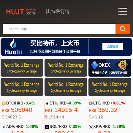
比特幣行情
BTC/HKD
-0.4%
ETH/HKD
-0.39%
LTC/HKD
+0.61%
505040
14915.4
359.32
HK$
HK$
HK$
$ 64823.5
$ 1914.44
$ 46.12
ADA/HKD
-1.08%
SOL/HKD
-0.39%
XRP/HKD
-1.38%