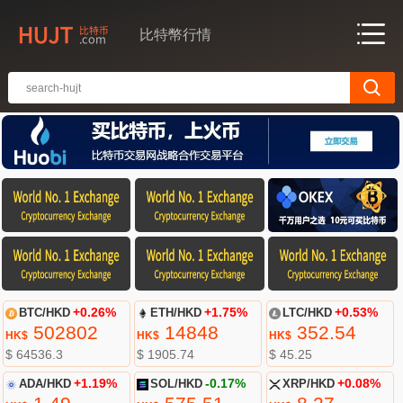
比特幣行情
BTC/HKD
+0.26%
ETH/HKD
+1.75%
LTC/HKD
+0.53%
502802
14848
352.54
HK$
HK$
HK$
$ 64536.3
$ 1905.74
$ 45.25
ADA/HKD
+1.19%
SOL/HKD
-0.17%
XRP/HKD
+0.08%