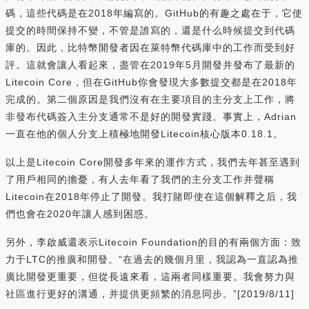
碼，這些代碼是在2018年編寫的。GitHub的有趣之處在于，它使
提交的時間保持不變，不管是誰寫的，還是什么時候提交到代碼
庫的。因此，比特幣開發者因在萊特幣代碼庫中的工作而受到好
評。這就會讓人看起來，盡管在2019年5月開發并發布了最新的
Litecoin Core，但在GitHub你會發現大多數提交都是在2018年
完成的。第二個原因是我們沒有在主要項目的主分支上工作，將
非發布代碼簽入主分支通常不是好的開發實踐。事實上，Adrian
一直在他的個人分支上積極地開發Litecoin核心版本0.18.1。
以上是Litecoin Core開發多年來的運作方式，我們去年甚至遇到
了用戶相同的擔憂，有人去年看了我們的主分支工作并聲稱
Litecoin在2018年停止了開發。我打賭即使在這個解釋之后，我
們也會在2020年讓人感到困惑。
另外，李啟威還表示Litecoin Foundation的目的有兩個方面：致
力于LTC的推廣和開發。“在過去的幾個月里，我認為一直認為推
廣比開發更重要，但從長遠來看，這兩者同樣重要。我會努力與
社區進行更好的溝通，并提供更頻繁的消息同步。”[2019/8/11]