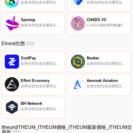
如果你想知道在哪里以當前價格購買SuperRare,目前交易{SuperRare]股票的頂級加密貨幣交易所是Binance、Bitrue、Bitget、LBank和BingX。您可以在我們的加密貨幣交易所頁面上找到其他列表.
如果你想知道在哪里以當前價格購買AlgoGems,目前交易{AlgoGems]股票的頂級加密貨幣交易所是ProBit Global和Tinyman。您可以在我們的加密貨幣交易所頁面上找到其他列表。Algorems是一個DAO為Algorand區塊鏈策劃和管理的NFT市場.
Spintop
CHADS VC
如果你想知道在哪里以當前價格購買Spintop,目前交易{Spintop]股票的頂級加密貨幣交易所是PancakeSwap（V2）。您可以在我們的加密貨幣交易所頁面上找到其他列表。Spintop是下一代區塊鏈游戲中心,旨在利用web3的新工具為玩家、交易員和投資者提供全面的體驗.
CHADS價格實時數據CHADS代幣被描述為一種利用新型燃燒曲線機制的通貨緊縮硬幣的社會實驗。用戶出售或轉讓CHADS的價格越低,他們的代幣被燒毀的數量就越多.
Elrond生態
(00)
ZoidPay
Beskar
如果你想知道在哪里以當前價格購買ZoidPay,目前交易{ZoidPay]股票的頂級加密貨幣交易所是MEXC和Maiar Exchange。您可以在我們的加密貨幣交易所頁面上找到其他列表.
如果你想知道在哪里以當前價格購買Beskar,目前交易{Beskar]股票的頂級加密貨幣交易所是Maiar exchange。您可以在我們的加密貨幣交易所頁面上找到其他列表.
Effort Economy
Aerovek Aviation
如果你想知道在哪里以當前價格購買Effort Economy,目前交易{Effort Economy]股票的頂級加密貨幣交易所是Maiar exchange。您可以在我們的加密貨幣交易所頁面上找到其他列表。Effort Economy正在創造一種在努力賺錢類別下的應用經濟.
如果你想知道在哪里以當前價格購買Aerovek Aviation,目前交易{Aerovek Aviation]股票的頂級加密貨幣交易所是Maiar exchange。您可以在我們的加密貨幣交易所頁面上找到其他列表.
BH Network
如果你想知道在哪里以當前價格購買BH Network,目前交易{BH Network]股票的頂級加密貨幣交易所是BitMart和Maiar Exchange。您可以在我們的加密貨幣交易所頁面上找到其他列表.
Itheum|ITHEUM_ITHEUM價格_ITHEUM最新價格_ITHEUM交
易所
(00)