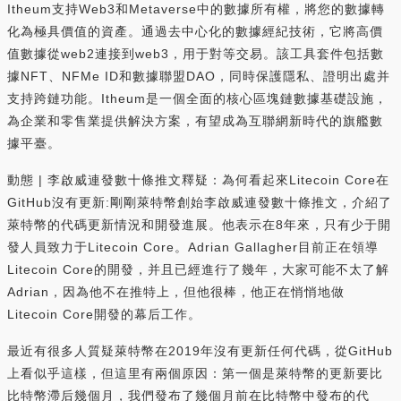
Itheum支持Web3和Metaverse中的數據所有權，將您的數據轉
化為極具價值的資產。通過去中心化的數據經紀技術，它將高價
值數據從web2連接到web3，用于對等交易。該工具套件包括數
據NFT、NFMe ID和數據聯盟DAO，同時保護隱私、證明出處并
支持跨鏈功能。Itheum是一個全面的核心區塊鏈數據基礎設施，
為企業和零售業提供解決方案，有望成為互聯網新時代的旗艦數
據平臺。
動態 | 李啟威連發數十條推文釋疑：為何看起來Litecoin Core在
GitHub沒有更新:剛剛萊特幣創始李啟威連發數十條推文，介紹了
萊特幣的代碼更新情況和開發進展。他表示在8年來，只有少于開
發人員致力于Litecoin Core。Adrian Gallagher目前正在領導
Litecoin Core的開發，并且已經進行了幾年，大家可能不太了解
Adrian，因為他不在推特上，但他很棒，他正在悄悄地做
Litecoin Core開發的幕后工作。
最近有很多人質疑萊特幣在2019年沒有更新任何代碼，從GitHub
上看似乎這樣，但這里有兩個原因：第一個是萊特幣的更新要比
比特幣滯后幾個月，我們發布了幾個月前在比特幣中發布的代