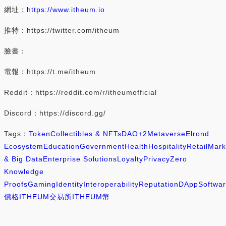
網址：
https://www.itheum.io
推特：https://twitter.com/itheum
臉書：
電報：https://t.me/itheum
Reddit：https://reddit.com/r/itheumofficial
Discord：https://discord.gg/
Tags：
Token
Collectibles & NFTs
DAO
+2
Metaverse
Elrond
Ecosystem
Education
Government
Health
Hospitality
Retail
Mark
& Big Data
Enterprise Solutions
Loyalty
Privacy
Zero
Knowledge
Proofs
Gaming
Identity
Interoperability
Reputation
DApp
Softwa
價格
ITHEUM交易所
ITHEUM幣