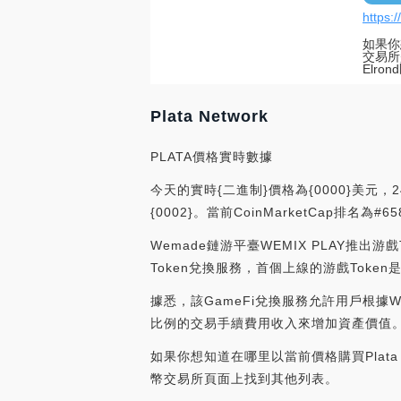
https:/
如果你想
交易所
Elro
Plata Network
PLATA價格實時數據
今天的實時{二進制}價格為{0000}美元，2
{0002}。當前CoinMarketCap排名
Wemade鏈游平臺WEMIX PLAY推出游
Token兌換服務，首個上線的游戲Token是
據悉，該GameFi兌換服務允許用戶根據W
比例的交易手續費用收入來增加資產價值。（prnews
如果你想知道在哪里以當前價格購買Plata Ne
幣交易所頁面上找到其他列表。