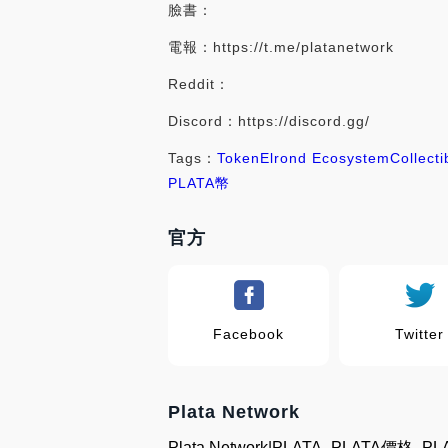
臉書：
電報：https://t.me/platanetwork
Reddit：
Discord：https://discord.gg/
Tags：
Token
Elrond Ecosystem
Collect
PLATA幣
官方
Facebook
Twitter
Plata Network
Plata Network|PLATA_PLATA價格