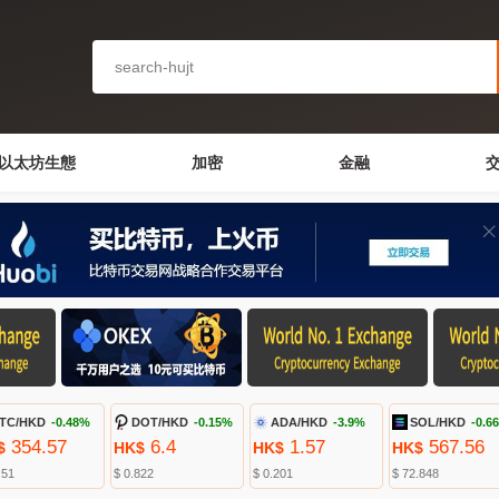
以太坊生態
加密
金融
TC/HKD
-0.48%
DOT/HKD
-0.15%
ADA/HKD
-3.9%
SOL/HKD
-0.6
354.57
6.4
1.57
567.56
$
HK$
HK$
HK$
.51
$ 0.822
$ 0.201
$ 72.848