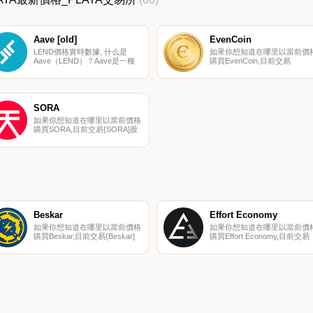
Aave [old]
EvenCoin
LEND價格實時數據, 什么是
如果你想知道在哪里以當前價
Aave（LEND）？Aave是一種
購買EvenCoin,目前交易
去中心化的金融協議,允許人們
{EvenCoin]股票的頂級加密貨
借貸加密貨幣。貸款人通過將數
交易所是HotEVNt和Mercatox
字資產存入專門創建的流動性池
您可以在我們的加密貨幣交易
來賺取利息。然后,借款人可以
頁面上找到其他列表。
使用他們的加密貨幣作為抵押
EvenCoin（EVN）是一種加密
SORA
品,利用這種流動性獲得快速貸
貨幣,在以太坊平臺上運行.
如果你想知道在哪里以當前價格
款.
購買SORA,目前交易{SORA]股
票的頂級加密貨幣交易所是
CoinW、Gate.io、
Uniswap（V3）、HotXORt和
Uniswap。您可以在我們的加密
貨幣交易所頁面上找到其他列
表.
Beskar
Effort Economy
如果你想知道在哪里以當前價格
如果你想知道在哪里以當前價
購買Beskar,目前交易{Beskar]
購買Effort Economy,目前交易
股票的頂級加密貨幣交易所是
{Effort Economy]股票的頂級加
Maiar exchange。您可以在我們
密貨幣交易所是Maiar
的加密貨幣交易所頁面上找到其
exchange。您可以在我們的加
他列表.
密貨幣交易所頁面上找到其他
表。Effort Economy正在創造
種在努力賺錢類別下的應用經
濟.