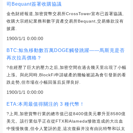
司Bequant簽署收購協議
金色財經報道,加密貨幣交易所CrossTower宣布已簽署協議,
收購大宗經紀業務和數字資產交易所Bequant,交易條款沒有
披露.
1900/1/1 0:00:00
BTC:鯨魚移動數百萬DOGE觸發跳躍——馬斯克是否
再次拉高價格？
?在經歷了巨大的壓力之后,加密空間在過去幾天里出現了小幅
上漲。與此同時,BlockFi申請破產的幾輪被認為會引發新的看
跌走勢,但市場在小幅回落后反彈良好.
1900/1/1 0:00:00
ETA:本周最值得關注的 3 種代幣！
?上周,加密貨幣行業的總市值已從8400億美元攀升至8580億
美元。該行業似乎正在從FTX和Alameda慘敗造成的大出血
中慢慢恢復,但令人驚訝的是,這次復蘇并沒有由比特幣和以太