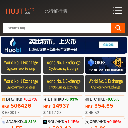
比特幣行情
BTC/HKD
+0.17%
ETH/HKD
-0.03%
LTC/HKD
-0.65%
506426
14937
354.65
HK$
HK$
HK$
$ 65001.4
$ 1917.23
$ 45.52
ADA/HKD
-0.81%
SOL/HKD
+1.15%
XRP/HKD
+0.69%