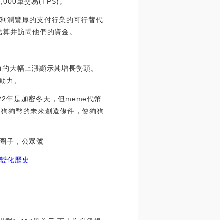
0筆交易(TPS)。
為利潤豐厚的支付行業的可行替代
時結算并訪問他們的資金。
力的大幅上漲顯示其增長勢頭。
驅動力。
22年是加密冬天，但meme代幣
將為狗狗幣的未來創造條件，使狗狗
圈子，公眾號
格變化歷史