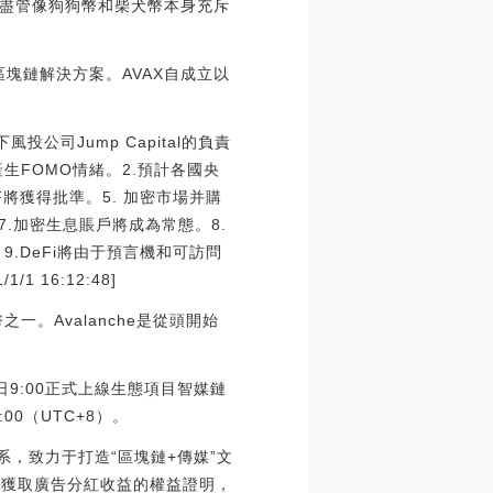
性有關，盡管像狗狗幣和柴犬幣本身充斥
區塊鏈解決方案。AVAX自成立以
下風投公司Jump Capital的負責
產生FOMO情緒。2.預計各國央
將獲得批準。5. 加密市場并購
.加密生息賬戶將成為常態。8.
9.DeFi將由于預言機和可訪問
 16:12:48]
一。Avalanche是從頭開始
月3日9:00正式上線生態項目智媒鏈
00（UTC+8）。
，致力于打造“區塊鏈+傳媒”文
是獲取廣告分紅收益的權益證明，