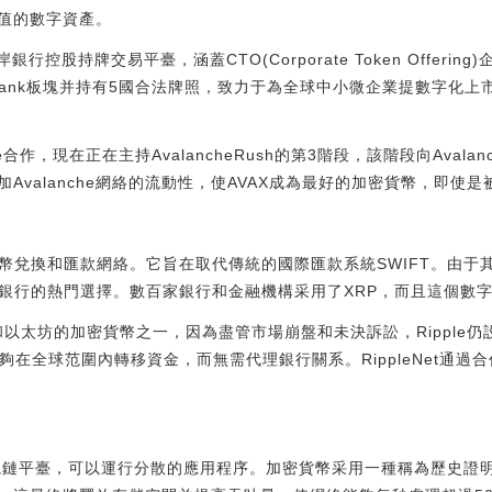
值的數字資產。
銀行控股持牌交易平臺，涵蓋CTO(Corporate Token Offeri
 Bank板塊并持有5國合法牌照，致力于為全球中小微企業提數字化上市一站
nche合作，現在正在主持AvalancheRush的第3階段，該階段向Aval
Avalanche網絡的流動性，使AVAX成為最好的加密貨幣，即使是
的貨幣兌換和匯款網絡。它旨在取代傳統的國際匯款系統SWIFT。由
和銀行的熱門選擇。數百家銀行和金融機構采用了XRP，而且這個數
幣和以太坊的加密貨幣之一，因為盡管市場崩盤和未決訴訟，Ripple
夠在全球范圍內轉移資金，而無需代理銀行關系。RippleNet通過
。
的區塊鏈平臺，可以運行分散的應用程序。加密貨幣采用一種稱為歷史證