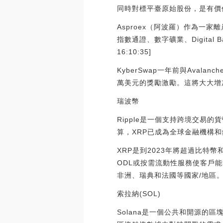
同時對標平臺原始股份，是有價
Asproex（阿波羅）作為一家離岸
指數通證、數字礦業、Digital
16:10:35]
KyberSwap一年前與Avala
萬美元的獎勵激勵。這將大大增加
瑞波幣
Ripple是一個支持跨境交易
算，XRP已成為全球金融機構
XRP是到2023年將超過比特
ODL或按需流動性服務使客戶能
非洲、瑞典和法國等國家/地區
索拉納(SOL)
Solana是一個公共和開源