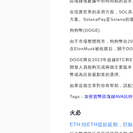
區塊鏈塊數據中對時間戳的需求。
在現實世界的采用方面，SOL
方案。SolanaPay是So
狗狗幣(DOGE)
由于市場整體熊市，狗狗幣自2
在ElonMusk被收購后，關于
DOGE將在2023年超越BT
開發人員能夠完成兩個主要版本，
幣成為目前最劃算的選擇。
如果這個文章對你有幫助，請點
Tags：
加密貨幣
區塊鏈
AVA
比特
火必
ETH:怕ETH提款延期，巨