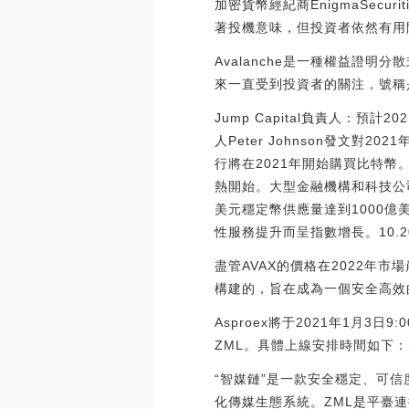
加密貨幣經紀商EnigmaSecu
著投機意味，但投資者依然有用閑散資
Avalanche是一種權益證
來一直受到投資者的關注，號稱
Jump Capital負責人：預計2
人Peter Johnson發文
行將在2021年開始購買比特幣
熱開始。大型金融機構和科技公
美元穩定幣供應量達到1000億美
性服務提升而呈指數增長。10.2021
盡管AVAX的價格在2022年市
構建的，旨在成為一個安全高效
Asproex將于2021年1月3日
ZML。具體上線安排時間如下：充提
“智媒鏈”是一款安全穩定、可
化傳媒生態系統。ZML是平臺