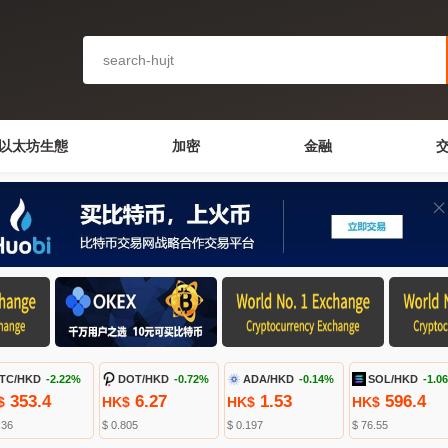
以太坊生態
加密
金融
TC/HKD
-2.22%
DOT/HKD
-0.72%
ADA/HKD
-0.14%
SOL/HKD
-1.0
353.4
6.27
1.53
596.4
$
HK$
HK$
HK$
.36
$ 0.805
$ 0.197
$ 76.55