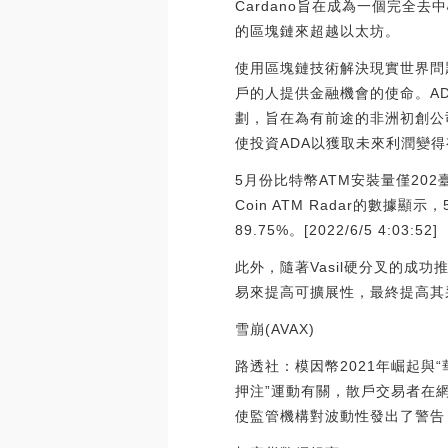
Cardano旨在成為一個完
的區塊鏈來超越以太坊。
使用區塊鏈技術解決現實世界問
戶的人提供金融機會的使命。AD
劃，旨在為有前途的非洲初創公司
使投資ADA以獲取未來利潤變
5月份比特幣ATM安裝量僅20
Coin ATM Radar的數據
89.75%。[2022/6/5 4:03:52]
此外，隨著Vasil硬分叉的成功
易來提高可擴展性，最終提高其
雪崩(AVAX)
路透社：模因幣2021年崛起與
押注”運動有關，散戶交易者在網
使監管機構對波動性發出了警告