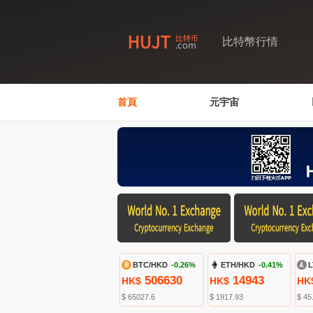
比特幣行情
首頁
元宇宙
BTC/HKD
-0.26%
ETH/HKD
-0.41%
L
506630
14943
HK$
HK$
HK
$ 65027.6
$ 1917.93
$ 45