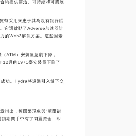
能合約提供靈活、可持續和可擴展
貨幣采用來忠于其為沒有銀行賬
還啟動了Adverse加速器計
力的Web3解決方案。這些因素
機（ATM）安裝量急劇下降，
1年12月的1971臺安裝量下降了
近成功。Hydra將通過引入鏈下交
文章指出，模因幣現象與“華爾街
疫封鎖期間手中有了閑置資金，即