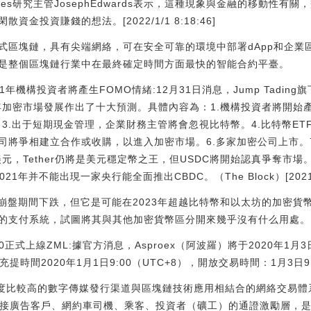
rities研究主管JosephEdwards表示，這種現象與金融的移動
金投資賺錢的想法。[2022/1/1 8:18:46]
明分散式區塊鏈，具有尖端網絡，可在安全可靠的環境中部署dApp和企業
是整個區塊鏈行業中在最終確定時間方面最快的智能合約平臺。
021年機構投資者將產生FOMO情緒:12月31日消息，Jump Tading旗
對2021年加密市場發展作出了十大預測。具體內容為：1.機構投資者將開始
。3.出于短期現金管理，企業財務主管將會忽視比特幣。4.比特幣ETF
司將爭相建立合作或收購，以進入加密市場。6.多家加密公司上市。7
元，Tether仍將是美元穩定幣之王，但USDC將開始認真爭奪市場。
年并不能出現一家央行能全面推出CBDC。（The Block）[2021/1/1
場崩盤期間下跌，但它是可能在2023年超越比特幣和以太坊的加密貨幣之
的支付系統，試圖將其與其他加密貨幣區分開來幾乎沒有什么用處。
9:00正式上線ZML:據官方消息，Asproex（阿波羅）將于2020年1
時間2020年1月1日9:00（UTC+8），開放交易時間：1月3日9:
信度比較高的數字傳媒發行渠道與區塊鏈技術應用相結合的網絡交易體系
連接廣告客戶、網約車司機、乘客、投資者（礦工）的通證激勵層，