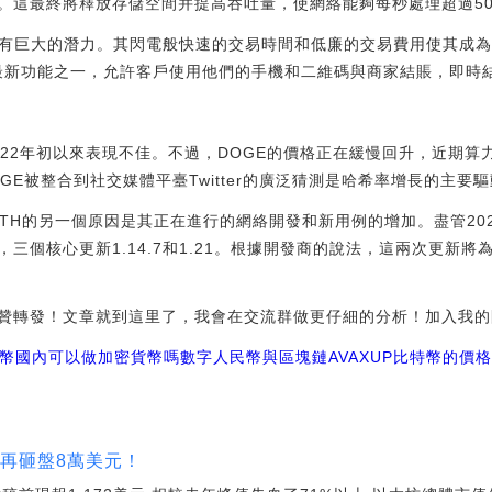
這最終將釋放存儲空間并提高吞吐量，使網絡能夠每秒處理超過50,00
具有巨大的潛力。其閃電般快速的交易時間和低廉的交易費用使其成
lana的最新功能之一，允許客戶使用他們的手機和二維碼與商家結賬，即
022年初以來表現不佳。不過，DOGE的價格正在緩慢回升，近期算
DOGE被整合到社交媒體平臺Twitter的廣泛猜測是哈希率增長的主要
C和ETH的另一個原因是其正在進行的網絡開發和新用例的增加。盡管20
三個核心更新1.14.7和1.21。根據開發商的說法，這兩次更新
贊轉發！文章就到這里了，我會在交流群做更仔細的分析！加入我的
幣
國內可以做加密貨幣嗎
數字人民幣與區塊鏈
AVAXUP
比特幣的價
鯨再砸盤8萬美元！