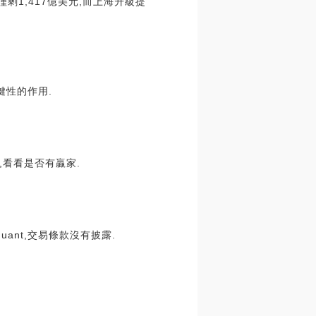
剩1,417億美元,而上海升級提
鍵性的作用.
看看是否有贏家.
ant,交易條款沒有披露.