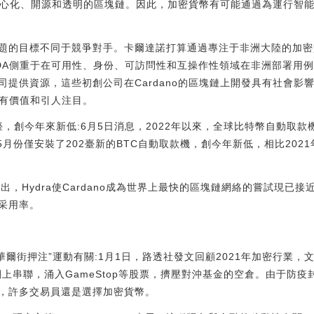
全去中心化、開源和透明的區塊鏈。因此，加密貨幣有可能通過為運行智
題的目標不同于競爭對手。卡爾達諾打算通過專注于非洲大陸的加密
A側重于在可用性、身份、可訪問性和互操作性領域在非洲部署用例。它
提供資源，這些初創公司在Cardano的區塊鏈上開發具有社會影響
得有價值和引人注目。
2臺，創今年來新低:6月5日消息，2022年以來，全球比特幣自動取款
顯示，5月份僅安裝了202臺新的BTC自動取款機，創今年新低，相比202
推出，Hydra使Cardano成為世界上最快的區塊鏈網絡的嘗試現已接
采用率。
“華爾街押注”運動有關:1月1日，路透社發文回顧2021年加密行業，
上串聯，涌入GameStop等股票，擠壓對沖基金的空倉。由于防
，許多交易員還是選擇加密貨幣。