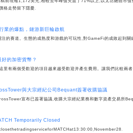
前現報1,172美元,相較去年峰值失血了71%以上,以太坊總體市值僅
價格走勢留下隱憂.
eFi行業的爆點，鏈游新巨輪啟航
受關注的賽道。生態的成熟度和游戲的可玩性,對GameFi的成敗起到關
個是最好的加密貨幣？
這里有兩個受歡迎的項目越來越受歡迎并產生費用。讓我們比較兩者,
ssTower與大宗經紀公司Bequant簽署收購協議
ossTower宣布已簽署協議,收購大宗經紀業務和數字資產交易所Bequ
ATCH Temporarily Closed
closethetradingserviceforMATCHat13:30:00,November28.