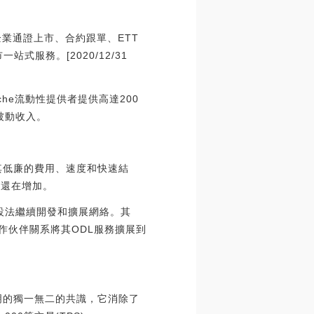
ng)企業通證上市、合約跟單、ETT
式服務。[2020/12/31
anche流動性提供者提供高達200
被動收入。
于其低廉的費用、速度和快速結
字還在增加。
仍設法繼續開發和擴展網絡。其
合作伙伴關系將其ODL服務擴展到
明的獨一無二的共識，它消除了