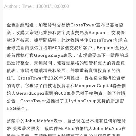
Author：
Time：1900/1/1 0:00:00
金色財經報道，加密貨幣交易所CrossTower宣布已簽署協
議，收購大宗經紀業務和數字資產交易所Bequant，交易條
款沒有披露。據新聞稿稱，此次收購將使CrossTower能夠在
全球范圍內擴張并增加600多個交易所客戶，Bequant創始人
兼首席執行官GeorgeZarya表示，“市場需要為下一階段的成
熟進行整合。毫無疑問，隨著更嚴格的監管和更大的資產負
債表，市場將繼續增長和發展，并將重新贏得投資者的信
任”。CrossTower于2020年5月推出，旨在迎合機構投資者
的需求。它獲得了由技術投資者和MangroveCapital聯合創
始人GerardLopez牽頭的600萬美元種子輪融資，除了收購
公告，CrossTower還推出了由LydianGroup支持的新加密
ESG基金。
監禁中的John McAfee表示，自己現在已不擁有任何加密貨
幣:美國著名黑客、殺軟件McAfee的創始人John McAfee在
推特上表示，美國政府認為我隱藏了自己的加密貨幣資產，