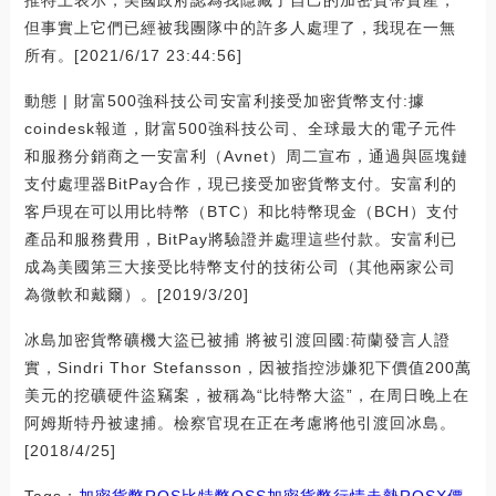
但事實上它們已經被我團隊中的許多人處理了，我現在一無
所有。[2021/6/17 23:44:56]
動態 | 財富500強科技公司安富利接受加密貨幣支付:據
coindesk報道，財富500強科技公司、全球最大的電子元件
和服務分銷商之一安富利（Avnet）周二宣布，通過與區塊鏈
支付處理器BitPay合作，現已接受加密貨幣支付。安富利的
客戶現在可以用比特幣（BTC）和比特幣現金（BCH）支付
產品和服務費用，BitPay將驗證并處理這些付款。安富利已
成為美國第三大接受比特幣支付的技術公司（其他兩家公司
為微軟和戴爾）。[2019/3/20]
冰島加密貨幣礦機大盜已被捕 將被引渡回國:荷蘭發言人證
實，Sindri Thor Stefansson，因被指控涉嫌犯下價值200萬
美元的挖礦硬件盜竊案，被稱為“比特幣大盜”，在周日晚上在
阿姆斯特丹被逮捕。檢察官現在正在考慮將他引渡回冰島。
[2018/4/25]
Tags：
加密貨幣
ROS
比特幣
OSS
加密貨幣行情走勢
ROSX價