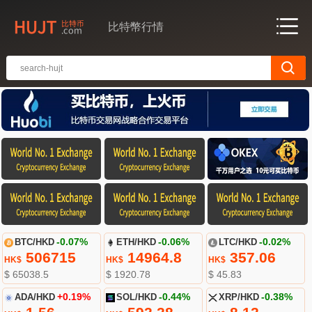
比特幣行情
BTC/HKD
-0.07%
ETH/HKD
-0.06%
LTC/HKD
-0.02%
506715
14964.8
357.06
HK$
HK$
HK$
$ 65038.5
$ 1920.78
$ 45.83
ADA/HKD
+0.19%
SOL/HKD
-0.44%
XRP/HKD
-0.38%