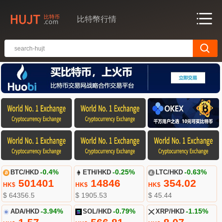
比特幣行情
BTC/HKD
-0.4%
ETH/HKD
-0.25%
LTC/HKD
-0.63%
501401
14846
354.02
HK$
HK$
HK$
$ 64356.5
$ 1905.53
$ 45.44
ADA/HKD
-3.94%
SOL/HKD
-0.79%
XRP/HKD
-1.15%