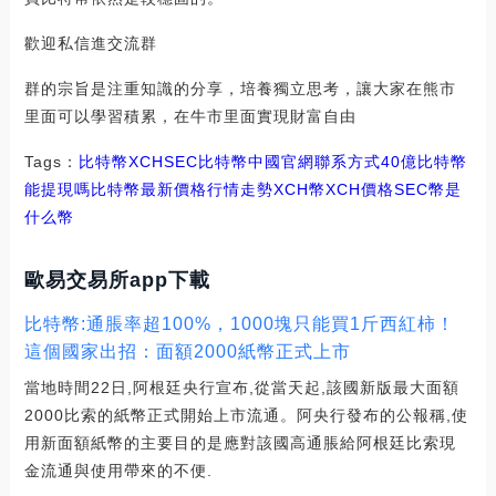
歡迎私信進交流群
群的宗旨是注重知識的分享，培養獨立思考，讓大家在熊市
里面可以學習積累，在牛市里面實現財富自由
Tags：
比特幣
XCH
SEC比特幣中國官網聯系方式
40億比特幣
能提現嗎
比特幣最新價格行情走勢XCH幣
XCH價格
SEC幣是
什么幣
歐易交易所app下載
比特幣:通脹率超100%，1000塊只能買1斤西紅柿！
這個國家出招：面額2000紙幣正式上市
當地時間22日,阿根廷央行宣布,從當天起,該國新版最大面額
2000比索的紙幣正式開始上市流通。阿央行發布的公報稱,使
用新面額紙幣的主要目的是應對該國高通脹給阿根廷比索現
金流通與使用帶來的不便.