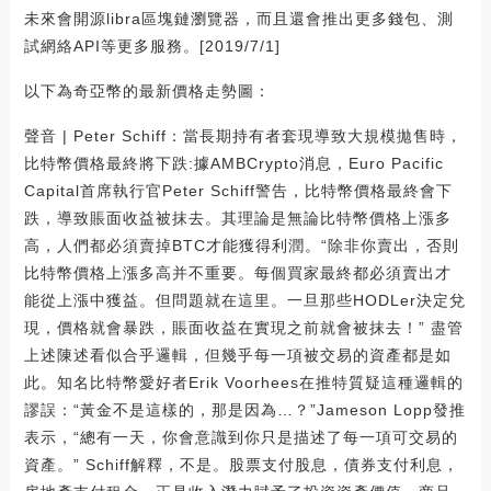
未來會開源libra區塊鏈瀏覽器，而且還會推出更多錢包、測
試網絡API等更多服務。[2019/7/1]
以下為奇亞幣的最新價格走勢圖：
聲音 | Peter Schiff：當長期持有者套現導致大規模拋售時，
比特幣價格最終將下跌:據AMBCrypto消息，Euro Pacific
Capital首席執行官Peter Schiff警告，比特幣價格最終會下
跌，導致賬面收益被抹去。其理論是無論比特幣價格上漲多
高，人們都必須賣掉BTC才能獲得利潤。“除非你賣出，否則
比特幣價格上漲多高并不重要。每個買家最終都必須賣出才
能從上漲中獲益。但問題就在這里。一旦那些HODLer決定兌
現，價格就會暴跌，賬面收益在實現之前就會被抹去！” 盡管
上述陳述看似合乎邏輯，但幾乎每一項被交易的資產都是如
此。知名比特幣愛好者Erik Voorhees在推特質疑這種邏輯的
謬誤：“黃金不是這樣的，那是因為…？”Jameson Lopp發推
表示，“總有一天，你會意識到你只是描述了每一項可交易的
資產。” Schiff解釋，不是。股票支付股息，債券支付利息，