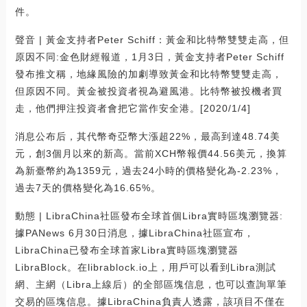
件。
聲音 | 黃金支持者Peter Schiff：黃金和比特幣雙雙走高，但
原因不同:金色財經報道，1月3日，黃金支持者Peter Schiff
發布推文稱，地緣風險的加劇導致黃金和比特幣雙雙走高，
但原因不同。黃金被投資者視為避風港。比特幣被投機者買
走，他們押注投資者會把它當作安全港。[2020/1/4]
消息公布后，其代幣奇亞幣大漲超22%，最高到達48.74美
元，創3個月以來的新高。當前XCH幣報價44.56美元，換算
為新臺幣約為1359元，過去24小時的價格變化為-2.23%，
過去7天的價格變化為16.65%。
動態 | LibraChina社區發布全球首個Libra實時區塊瀏覽器:
據PANews 6月30日消息，據LibraChina社區宣布，
LibraChina已發布全球首家Libra實時區塊瀏覽器
LibraBlock。在librablock.io上，用戶可以看到Libra測試
網、主網（Libra上線后）的全部區塊信息，也可以查詢單筆
交易的區塊信息。據LibraChina負責人透露，該項目不僅在