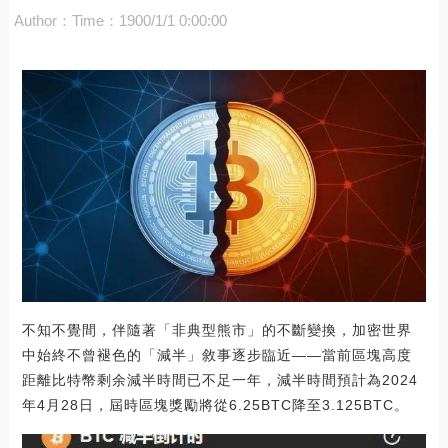
Author：
Time：1900/1/1 0:00:00
不知不覺間，伴隨著「非典型熊市」的不斷變換，加密世界
中始終不曾褪色的「減半」敘事逐步臨近——當前區塊高度
距離比特幣剩余減半時間已不足一年，減半時間預計為2024
年4月28日，屆時區塊獎勵將從6.25BTC降至3.125BTC。