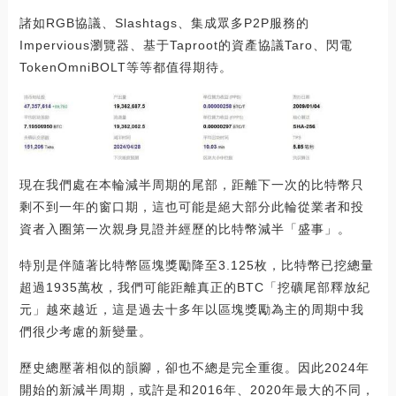
諸如RGB協議、Slashtags、集成眾多P2P服務的
Impervious瀏覽器、基于Taproot的資產協議Taro、閃電
TokenOmniBOLT等等都值得期待。
現在我們處在本輪減半周期的尾部，距離下一次的比特幣只
剩不到一年的窗口期，這也可能是絕大部分此輪從業者和投
資者入圈第一次親身見證并經歷的比特幣減半「盛事」。
特別是伴隨著比特幣區塊獎勵降至3.125枚，比特幣已挖總量
超過1935萬枚，我們可能距離真正的BTC「挖礦尾部釋放紀
元」越來越近，這是過去十多年以區塊獎勵為主的周期中我
們很少考慮的新變量。
歷史總壓著相似的韻腳，卻也不總是完全重復。因此2024年
開始的新減半周期，或許是和2016年、2020年最大的不同，