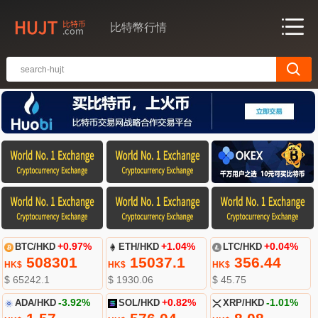
比特幣行情
BTC/HKD
+0.97%
ETH/HKD
+1.04%
LTC/HKD
+0.04%
508301
15037.1
356.44
HK$
HK$
HK$
$ 65242.1
$ 1930.06
$ 45.75
ADA/HKD
-3.92%
SOL/HKD
+0.82%
XRP/HKD
-1.01%