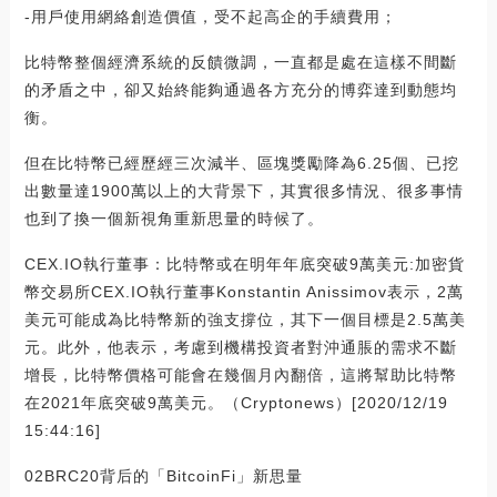
-用戶使用網絡創造價值，受不起高企的手續費用；
比特幣整個經濟系統的反饋微調，一直都是處在這樣不間斷
的矛盾之中，卻又始終能夠通過各方充分的博弈達到動態均
衡。
但在比特幣已經歷經三次減半、區塊獎勵降為6.25個、已挖
出數量達1900萬以上的大背景下，其實很多情況、很多事情
也到了換一個新視角重新思量的時候了。
CEX.IO執行董事：比特幣或在明年年底突破9萬美元:加密貨
幣交易所CEX.IO執行董事Konstantin Anissimov表示，2萬
美元可能成為比特幣新的強支撐位，其下一個目標是2.5萬美
元。此外，他表示，考慮到機構投資者對沖通脹的需求不斷
增長，比特幣價格可能會在幾個月內翻倍，這將幫助比特幣
在2021年底突破9萬美元。（Cryptonews）[2020/12/19
15:44:16]
02BRC20背后的「BitcoinFi」新思量