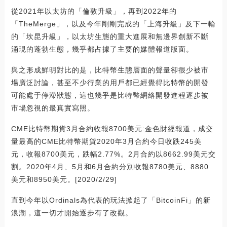
從2021年以太坊的「倫敦升級」，再到2022年的
「TheMerge」，以及今年剛剛完成的「上海升級」及下一輪
的「坎昆升級」，以太坊生態的重大進展和無邊界創新不斷
涌現的蓬勃生態，幾乎都占據了主要的媒體報道版面。
與之形成鮮明對比的是，比特幣生態層面的聲量卻很少被市
場廣泛討論，甚至不少行業的用戶都已經覺得比特幣的開發
可能處于停滯狀態，這也幾乎是比特幣網絡開發進程逐步被
市場忽視的最真實寫照。
CME比特幣期貨3月合約收報8700美元:金色財經報道，成交
量最高的CME比特幣期貨2020年3月合約今日收跌245美
元，收報8700美元，跌幅2.77%。2月合約以8662.99美元交
割。2020年4月、5月和6月合約分別收報8780美元、8880
美元和8950美元。[2020/2/29]
直到今年以Ordinals為代表的玩法掀起了「BitcoinFi」的新
浪潮，這一切才開始逐步有了改觀。