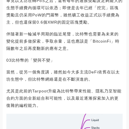
畢竟以太坊在轉PoS之后，還有每年的通脹獎勵及足夠龐大的
生態手續費內循環可以依憑；即便是去年已經「挖完」區塊
獎勵且仍采用PoW的門羅幣，雖然礦工收益正式以手續費為
主，但也還保留0.6個XMR的固定區塊獎勵。
伴隨著新一輪減半周期的臨近尾聲，比特幣也需要為未來的
變化提前多做探索，爭取余量，這也應該是「BitcoinFi」時
隔數年之后再度翻新的應有之意。
03比特幣的「變與不變」
當然，從另一個角度講，雖然如今大多主流DeFi依舊在以太
坊生態中，但比特幣網絡還是在不斷演進的。
尤其是此前的Tarpoot升級為比特幣帶來性能、隱私乃至智能
合約方面的全新組合和可能性，以及最近逐漸探索加入的更
復雜的編程能力。