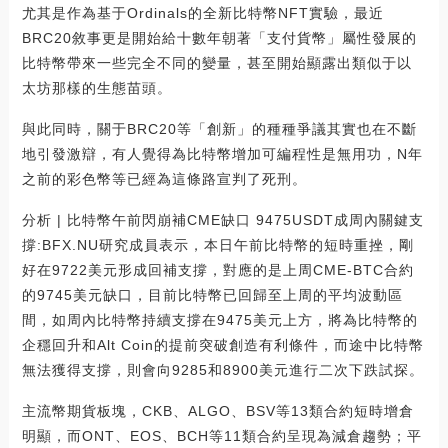
尤其是作為基于Ordinals的全新比特幣NFT實驗，最近
BRC20敘事更是開始給十數年朝著「支付貨幣」屬性發展的
比特幣帶來一些完全不同的變量，甚至開始顯露出類似于以
太坊那樣的生態苗頭。
與此同時，關于BRC20等「創新」的種種爭議其實也在不斷
地引發激辯，有人覺得為比特幣增加可編程性是無用功，N年
之前的彩色幣等已經為這條路宣判了死刑。
分析 | 比特幣午前閃崩補CME缺口 9475USDT成周內關鍵支
撐:BFX.NU研究成員表示，本日午前比特幣的短時重挫，剛
好在9722美元形成回補支撐，對應的是上周CME-BTC合約
的9745美元缺口，目前比特幣已回歸至上周的平均波動區
間，如周內比特幣持續支撐在9475美元上方，將為比特幣的
企穩回升和Alt Coin的提前突破創造有利條件，而途中比特幣
無法獲得支撐，則會向9285和8900美元進行二次下跌試探。
主流幣期貨板塊，CKB、ALGO、BSV等13類合約短時增倉
明顯，而ONT、EOS、BCH等11類合約呈現為減倉趨勢；平