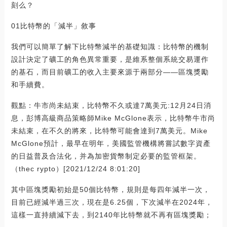
刻么？
01比特幣的「減半」敘事
我們可以簡單了解下比特幣減半的基礎知識：比特幣的機制
設計決定了礦工的角色異常重要，是維系整個系統交易運作
的基石，而目前礦工的收入主要來源于兩部分——區塊獎勵
和手續費。
觀點：牛市尚未結束，比特幣不久或達7萬美元:12月24日消
息，彭博高級商品策略師Mike McGlone表示，比特幣牛市尚
未結束，在不久的將來，比特幣可能會達到7萬美元。Mike
McGlone預計，最早在明年，美國監管機構將嘗試數字資產
的日益普及合法化，并為加密貨幣制定必要的監管框架。
（thec rypto）[2021/12/24 8:01:20]
其中區塊獎勵初始是50個比特幣，規則是每四年減半一次，
目前已經減半過三次，現在是6.25個，下次減半在2024年，
這樣一直持續減下去，到2140年比特幣就不再有區塊獎勵；