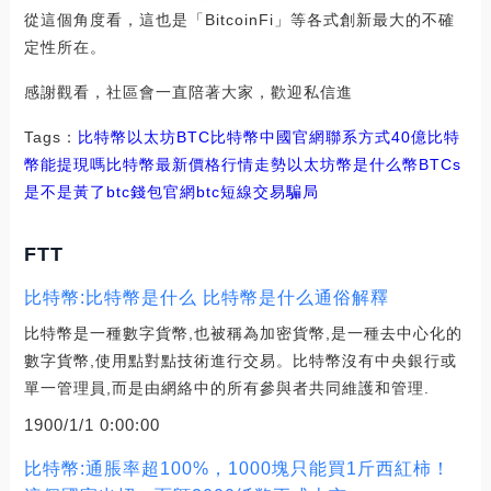
從這個角度看，這也是「BitcoinFi」等各式創新最大的不確
定性所在。
感謝觀看，社區會一直陪著大家，歡迎私信進
Tags：
比特幣
以太坊
BTC比特幣中國官網聯系方式
40億比特
幣能提現嗎
比特幣最新價格行情走勢
以太坊幣是什么幣BTCs
是不是黃了
btc錢包官網
btc短線交易騙局
FTT
比特幣:比特幣是什么 比特幣是什么通俗解釋
比特幣是一種數字貨幣,也被稱為加密貨幣,是一種去中心化的
數字貨幣,使用點對點技術進行交易。比特幣沒有中央銀行或
單一管理員,而是由網絡中的所有參與者共同維護和管理.
1900/1/1 0:00:00
比特幣:通脹率超100%，1000塊只能買1斤西紅柿！