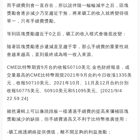
而手續費則會一直存在，所以說伴隨一輪輪減半之后，區塊
獎勵會逐步減少乃至趨近于無，將來礦工的收入就將變得很
單一，只有手續費獎勵。
等到區塊獎勵趨近于0之后，礦工的收入模式會徹底改變：
隨著區塊獎勵逐步遞減直至趨于零，那么手續費的重要性就
會越來越高，直到最終成為唯一收入來源。
CME比特幣期貨9月合約收報50710美元:金色財經報道，成
交量最高的CME比特幣期貨2021年9月合約今日收漲1335美
元，收報50710美元。2021年10月、11月及12月合約分別
收報50775美元、50910美元和51095美元。[2021/9/4
22:59:24]
雖然邏輯上可以像蹺蹺板一樣通過手續費的提高來彌補區塊
獎勵減少的缺損，但手續費過高又不利于比特幣推廣使用：
-礦工維護網絡提供價值，離不開足夠的利益激勵；