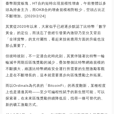
臺幣期貨板塊，HT合約短時出現規模性增倉，午前整體以多
頭為持倉主力，而OKB合約增倉規模相對較少，空頭占比正
不斷增加。[2020/2/24]
其實從2020年以來，大家似乎已經逐步默認了比特幣「數字
黃金」的定位，而淡忘了曾經引發業內激辯乃至分叉背后
「全球貨幣」的支付屬性，看起來技術應用方面的升級也沒
那么重要了。
但彼時彼刻，不一定適合此時此刻，其實伴隨著比特幣一輪
輪減半周期后區塊獎勵的減少，疊加整個比特幣網絡規模的
不斷擴大，維護比特幣網絡安全運行所需要的生態激勵客觀
上是在不斷增長的，這本就需要逐步向區塊獎勵之外拓展。
而以Ordinals為代表的「BitcoinFi」的再度翻新，某種程度
上也是適逢其時——至少可編程性賦予的新生態可能，可以
探索著，在未來區塊獎勵持續降低后，找尋一條可替代的、
新的礦工激勵方式。