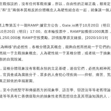
主觀假設的，沒有任何客觀依據，所以，自由性的正確正義，都肯定
民”和“主”兩個本質相反的分體概念人為硬性組合在一起，就像讓一
開啟投票上幣第五十一期RAMP:據官方公告，Gate.io將于10月20日（
月20日（明日）17:00。在本輪投票中，RAMP如獲得1000萬票，Ga
0,000枚 RAMP空投獎勵。詳情點擊原文鏈接。[2020/10/19]
志為轉移”的必然性，各種分體及其概念，能夠自然而然統一于它們
然統一于主觀抽象概念。人為硬性統一于某種分體，或者統一于抽象
類的自我毀滅。
，這種分體現象沒有客觀永恒的立足基礎，迷信它們，必然先精神死
，官員會成為腐敗分子，眾多的人會犯心理疾病——抑郁、痛苦、荒
真正歸依的幸福家園。
，至今仍然堅守和傳揚西方的現象學、語言學、辯證法等等老舊理論
道等等具有仁善價值取向的抽象性老舊思想信念及其理論知識的人，