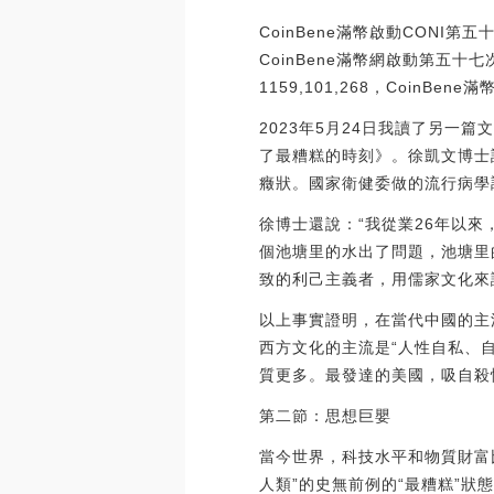
CoinBene滿幣啟動CONI第
CoinBene滿幣網啟動第五十七次
1159,101,268，CoinBe
2023年5月24日我讀了另
了最糟糕的時刻》。徐凱文博士
癥狀。國家衛健委做的流行病學調
徐博士還說：“我從業26年以
個池塘里的水出了問題，池塘里
致的利己主義者，用儒家文化來
以上事實證明，在當代中國的主
西方文化的主流是“人性自私、自
質更多。最發達的美國，吸自殺
第二節：思想巨嬰
當今世界，科技水平和物質財富
人類”的史無前例的“最糟糕”