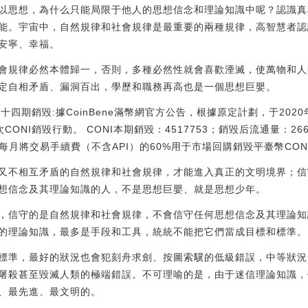
以思想，為什么只能局限于他人的思想信念和理論知識中呢？認識真
能。宇宙中，自然規律和社會規律是最重要的兩種規律，高智慧者認
安寧、幸福。
會規律必然本體歸一，否則，多種必然性就會喜歡湮滅，使萬物和人
定自相矛盾、漏洞百出，學歷和職務再高也是一個思想巨嬰。
第五十四期銷毀:據CoinBene滿幣網官方公告，根據原定計劃，于2020
次CONI銷毀行動。 CONI本期銷毀：4517753；銷毀后流通量：26
滿幣網每月將交易手續費（不含API）的60%用于市場回購銷毀平臺幣CONI。[
又不相互矛盾的自然規律和社會規律，才能進入真正的文明境界；信
想信念及其理論知識的人，不是思想巨嬰、就是思想少年。
，信守的是自然規律和社會規律，不會信守任何思想信念及其理論知
的理論知識，最多是手段和工具，統統不能把它們當成目標和標準。
標準，最好的狀況也會犯刻舟求劍、按圖索驥的低級錯誤，中等狀況
屠殺甚至毀滅人類的極端錯誤。不可理喻的是，由于迷信理論知識，
、最先進、最文明的。