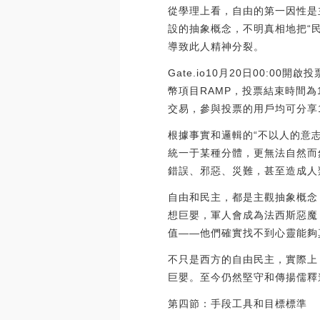
從學理上看，自由的第一因性是
設的抽象概念，不明真相地把“
導致此人精神分裂。
Gate.io10月20日00:00
幣項目RAMP，投票結束時間為10
交易，參與投票的用戶均可分享1,25
根據事實和邏輯的“不以人的意
統一于某種分體，更無法自然而
錯誤、邪惡、災難，甚至造成人
自由和民主，都是主觀抽象概念
想巨嬰，軍人會成為法西斯惡魔
值——他們確實找不到心靈能夠
不只是西方的自由民主，實際上
巨嬰。至今仍然堅守和傳揚儒釋
第四節：手段工具和目標標準