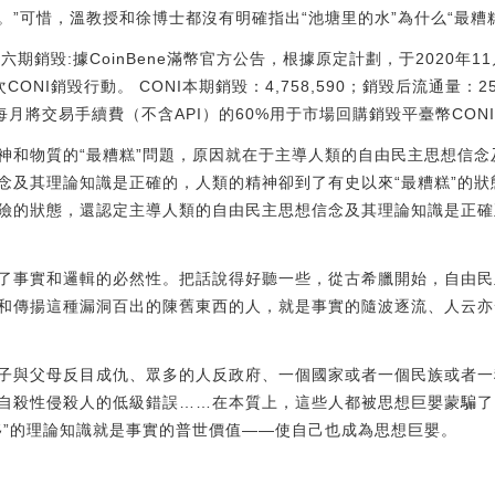
”可惜，溫教授和徐博士都沒有明確指出“池塘里的水”為什么“最糟
五十六期銷毀:據CoinBene滿幣官方公告，根據原定計劃，于2020年11
CONI銷毀行動。 CONI本期銷毀：4,758,590；銷毀后流通量：25
e滿幣每月將交易手續費（不含API）的60%用于市場回購銷毀平臺幣CONI。[202
神和物質的“最糟糕”問題，原因就在于主導人類的自由民主思想信
念及其理論知識是正確的，人類的精神卻到了有史以來“最糟糕”的
險的狀態，還認定主導人類的自由民主思想信念及其理論知識是正確
了事實和邏輯的必然性。把話說得好聽一些，從古希臘開始，自由民
和傳揚這種漏洞百出的陳舊東西的人，就是事實的隨波逐流、人云亦
子與父母反目成仇、眾多的人反政府、一個國家或者一個民族或者一
自殺性侵殺人的低級錯誤……在本質上，這些人都被思想巨嬰蒙騙了
移”的理論知識就是事實的普世價值——使自己也成為思想巨嬰。