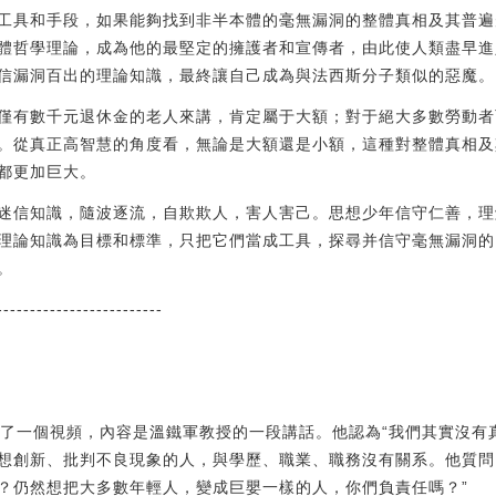
工具和手段，如果能夠找到非半本體的毫無漏洞的整體真相及其普遍
體哲學理論，成為他的最堅定的擁護者和宣傳者，由此使人類盡早進
信漏洞百出的理論知識，最終讓自己成為與法西斯分子類似的惡魔。
僅有數千元退休金的老人來講，肯定屬于大額；對于絕大多數勞動者
。從真正高智慧的角度看，無論是大額還是小額，這種對整體真相及
都更加巨大。
迷信知識，隨波逐流，自欺欺人，害人害己。思想少年信守仁善，理
理論知識為目標和標準，只把它們當成工具，探尋并信守毫無漏洞的
。
-------------------------
轉發了一個視頻，內容是溫鐵軍教授的一段講話。他認為“我們其實沒有
想創新、批判不良現象的人，與學歷、職業、職務沒有關系。他質問
？仍然想把大多數年輕人，變成巨嬰一樣的人，你們負責任嗎？”