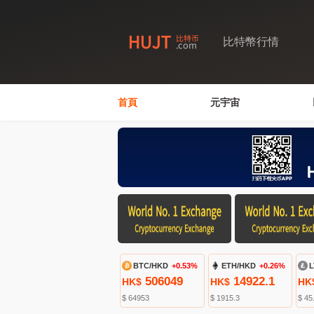
比特幣行情
首頁
元宇宙
BTC/HKD
+0.53%
ETH/HKD
+0.26%
L
506049
14922.1
HK$
HK$
HK
$ 64953
$ 1915.3
$ 45