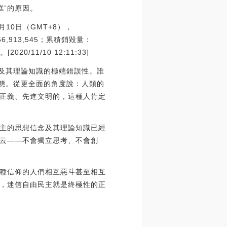
糕”的原因。
月10日（GMT+8），
6,913,545；累積銷毀量：
0/11/10 12:11:33]
念及其理論知識的極端錯誤性。誰
狀態。從更全面的角度說：人類的
正義、先進文明的，這種人肯定
主的思想信念及其理論知識已經
云——不會獨立思考、不會創
種信仰的人們相互惡斗甚至相互
，迷信自由民主就是終極性的正