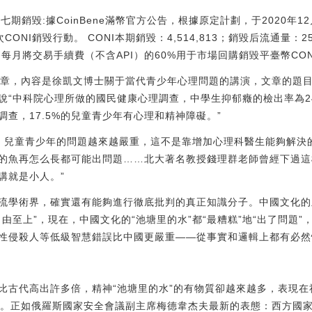
五十七期銷毀:據CoinBene滿幣官方公告，根據原定計劃，于2020年12
CONI銷毀行動。 CONI本期銷毀：4,514,813；銷毀后流通量：25
ne滿幣每月將交易手續費（不含API）的60%用于市場回購銷毀平臺幣CONI。[20
一篇文章，內容是徐凱文博士關于當代青少年心理問題的講演，文章的題
說“中科院心理所做的國民健康心理調查，中學生抑郁癥的檢出率為24
查，17.5%的兒童青少年有心理和精神障礙。”
來，兒童青少年的問題越來越嚴重，這不是靠增加心理科醫生能夠解決
的魚再怎么長都可能出問題……北大著名教授錢理群老師曾經下過這
講就是小人。”
流學術界，確實還有能夠進行徹底批判的真正知識分子。中國文化的
由至上”，現在，中國文化的“池塘里的水”都“最糟糕”地“出了問題”
性侵殺人等低級智慧錯誤比中國更嚴重——從事實和邏輯上都有必然
比古代高出許多倍，精神“池塘里的水”的有物質卻越來越多，表現在
狀態。正如俄羅斯國家安全會議副主席梅德韋杰夫最新的表態：西方國