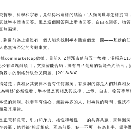
究哲學、科學和宗教，竟然得出這樣的結論：“人類向世界怎樣提問
實就半本體地回答。但是這個回答與上帝地回答、自由地回答、物質
毫無漏洞。
，到目前為止還沒有一個人能夠找到半本體這個第一因——基點的任
人也無法否定的客觀事實。
:據coinmarketcap數據，目前XTZ領漲市值前五十幣種，漲幅為11
多中心化公有區塊鏈項目，支持智能合約，擁有自己創建的智能合約語言
手的網絡升級分叉問題。[2018/8/4]
清楚楚，真相及其規律不會有任何漏洞，有漏洞的都是人們對真相及
志為轉移”必然性看，半本體是真相及其規律，上帝、自由、物質等等
本體的漏洞。我非常有信心，無論再多的人、用再長的時間，也找不
相及其規律。
是正電和負電、引力和斥力、雄性和雌性……的共存共贏，毫無漏洞
存共贏，他們都“相反相成、互為前提、缺一不可，各為其半、歸半