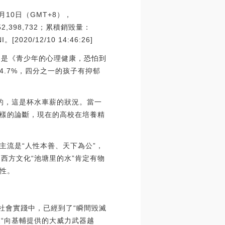
月10日（GMT+8），
2,398,732；累積銷毀量：
20/12/10 14:46:26]
目是《青少年的心理健康，恐怕到
.7%，四分之一的孩子有抑郁
的，這是杯水車薪的狀況。當一
樣的論斷，現在的高校在培養精
主流是“人性本善、天下為公”，
，西方文化“池塘里的水”肯定有物
性。
社會實踐中，已經到了“瞬間毀滅
家“向基輔提供的大威力武器越