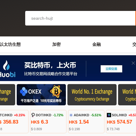
以太坊生態
加密
金融
TC/HKD
+0.15%
DOT/HKD
-1.72%
ADA/HKD
-5.51%
SOL/HKD
+0.5
356.83
6.3
1.54
574.57
$
HK$
HK$
HK$
.8
$ 0.809
$ 0.198
$ 73.748