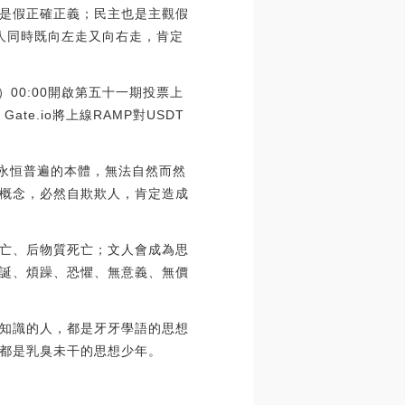
是假正確正義；民主也是主觀假
個人同時既向左走又向右走，肯定
明日）00:00開啟第五十一期投票上
te.io將上線RAMP對USDT
的永恒普遍的本體，無法自然而然
概念，必然自欺欺人，肯定造成
亡、后物質死亡；文人會成為思
誕、煩躁、恐懼、無意義、無價
知識的人，都是牙牙學語的思想
都是乳臭未干的思想少年。