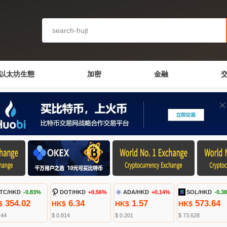
以太坊生態
加密
金融
TC/HKD
-0.83%
DOT/HKD
+0.56%
ADA/HKD
+0.14%
SOL/HKD
-0.3
354.02
6.34
1.57
573.64
$
HK$
HK$
HK$
.44
$ 0.814
$ 0.201
$ 73.628