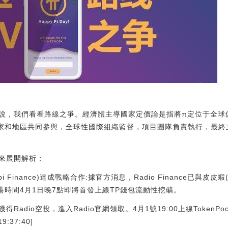
說，我們看看路線之爭。經濟體主導國家定價論是指將π定位于全球
國家和地區共同參與，全球性國際組織監督，項目團隊負責執行，最
來展開解析：
ippi Finance)達成戰略合作:據官方消息，Radio Finance已與皮皮蝦(
港時間4月1日晚7點即將首發上線TP錢包流動性挖礦。
獲得Radio空投，進入Radio官網領取。4月1號19:00上線Token
9:37:40]