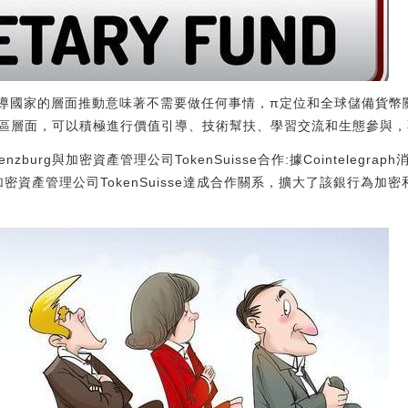
主導國家的層面推動意味著不需要做任何事情，π定位和全球儲備貨幣
區層面，可以積極進行價值引導、技術幫扶、學習交流和生態參與，
enzburg與加密資產管理公司TokenSuisse合作:據Cointelegr
與加密資產管理公司TokenSuisse達成合作關系，擴大了該銀行為