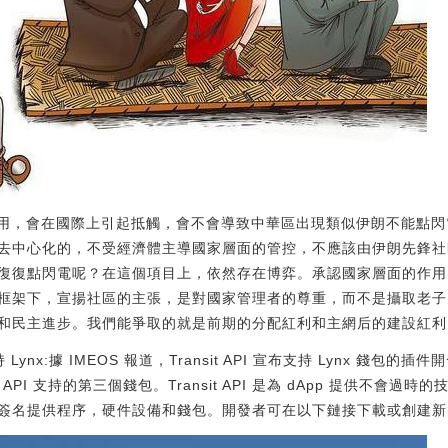
作用，會在國際上引起抵觸，會不會導致中華區出現類似伊朗不能點
去中心化的，不受經濟體主導國家層面的管控，不應該由伊朗先鋒社
復復點閃電呢？在這個項目上，依然存在博弈。承認國家層面的作用
框架下，宣揚社區的主張，是對國家管理者的尊重，而不是攝取老子
和民主進步。我們能爭取的就是前期的分配紅利和主網后的建設紅利
支持 Lynx:據 IMEOS 報道，Transit API 宣布支持 Lynx 錢包的
ransit API 支持的第三個錢包。Transit API 是為 dApp 提供
名提供程序，硬件設備和錢包。開發者可在以下鏈接下載或創建新的插件使