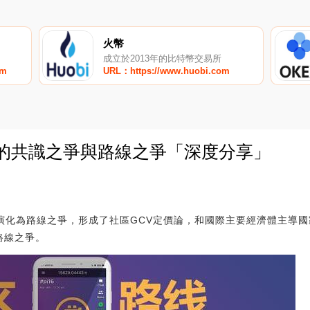
火幣
成立於2013年的比特幣交易所
om
URL：https://www.huobi.com
work的共識之爭與路線之爭「深度分享」
0
演化為路線之爭，形成了社區GCV定價論，和國際主要經濟體主導
路線之爭。