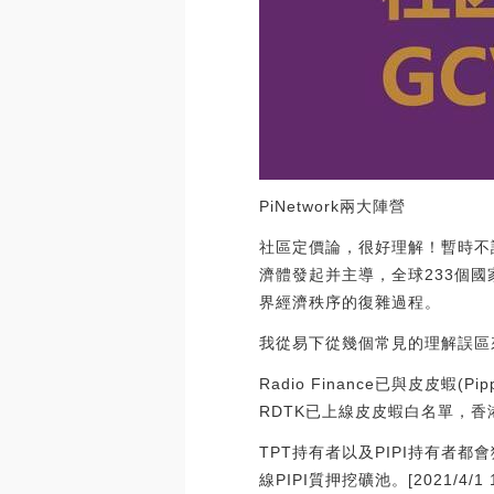
PiNetwork兩大陣營
社區定價論，很好理解！暫時不
濟體發起并主導，全球233個
界經濟秩序的復雜過程。
我從易下從幾個常見的理解誤區
Radio Finance已與皮皮蝦(P
RDTK已上線皮皮蝦白名單，香
TPT持有者以及PIPI持有者都會
線PIPI質押挖礦池。[2021/4/1 1