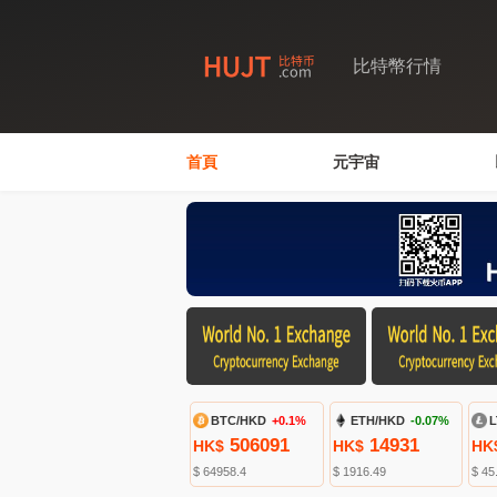
比特幣行情
首頁
元宇宙
BTC/HKD
+0.1%
ETH/HKD
-0.07%
L
506091
14931
HK$
HK$
HK
$ 64958.4
$ 1916.49
$ 45