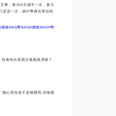
完畢，每300天減半一次，會大
。只是這一次，納什幣會在更短的
S價格
NAS幣NASH價格
NASH幣
快進快出長期主義風格漂移？
。”她心里知道不是物價局,但物價