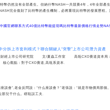
特幣仍然沒有全部產生。但納什幣NASH一共競賽4年，4年全部產生
NASH完全復刻了比特幣的產生機制，必將重現比特幣的發展歷程
幣中國官網聯系方式
40億比特幣能提現嗎
比特幣最新價格行情走勢NA
:看中分拆上市套利模式？聯合關鍵人“突擊”上市公司潛力資產
財經上市公司研究院 文/夏蟲工作室 高瓴CXO賽道資本局：
心觀點：對于CXO賽道,高瓴系資本.
座談會”,老金反問說：“什么座談會？”老張說：“就是市物價局那個
去那兒干什么。瞎耽誤工夫.