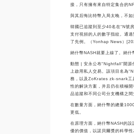
接，只有擁有來自特定集合的NFT的
與其后悔比特幣入局太晚，不如抓
韓國已追蹤到至少40名在“N號
支付視頻的人的數字指紋。通過
了先例。（Yonhap News）[202
納什幣NASH就要上線了。納什
動態 | 安永公布“Nightfa
上啟用私人交易。該項目名為“Nigh
務，以及ZoKrates zk-s
性的解決方案，并且仍在積極開
品追蹤和不同公司分支機構之間交易的
在數量方面，納什幣的總量10
更低。
在原理方面，納什幣NASH的
優的價值，以諾貝爾獎的科學性