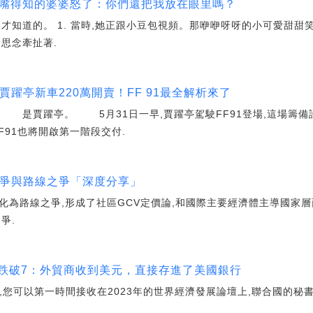
人嘴得知的婆婆怒了：你們還把我放在眼里嗎？
才知道的。 1. 當時,她正跟小豆包視頻。那咿咿呀呀的小可愛甜甜
思念牽扯著.
賈躍亭新車220萬開賣！FF 91最全解析來了
賈躍亭。 5月31日一早,賈躍亭駕駛FF91登場,這場籌備許
F91也將開啟第一階段交付.
共識之爭與路線之爭「深度分享」
化為路線之爭,形成了社區GCV定價論,和國際主要經濟體主導國家
爭.
卻跌破7：外貿商收到美元，直接存進了美國銀行
事,您可以第一時間接收在2023年的世界經濟發展論壇上,聯合國的