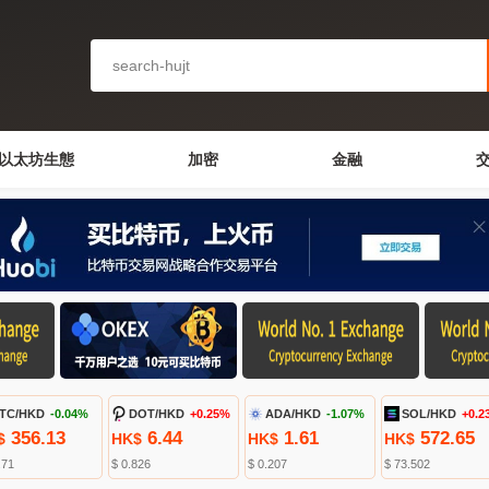
以太坊生態
加密
金融
TC/HKD
-0.04%
DOT/HKD
+0.25%
ADA/HKD
-1.07%
SOL/HKD
+0.2
356.13
6.44
1.61
572.65
$
HK$
HK$
HK$
.71
$ 0.826
$ 0.207
$ 73.502