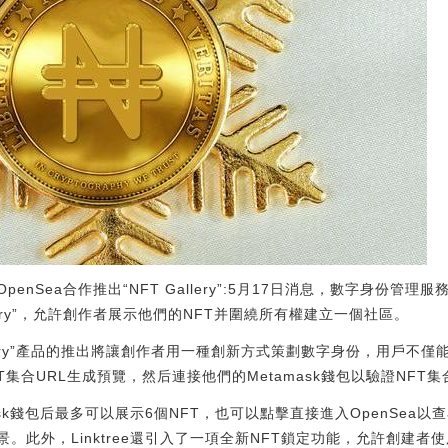
penSea合作推出“NFT Gallery”:5月17日消息，數字身份管理服務商
llery”，允許創作者展示他們的NFT并圍繞所有權建立一個社區。
Gallery”產品的推出將讓創作者用一種創新方式策劃數字身份，用戶不僅能在
NFT集合URL生成預覽，然后連接他們的Metamask錢包以驗證NFT
amask錢包后最多可以展示6個NFT，也可以點擊直接進入OpenSea
或背景。此外，Linktree還引入了一項全新NFT鎖定功能，允許創建