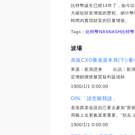
比特幣誕生已經14年了，如今比
大縮短財富增值的歷程。納什幣
時間內實現財富的巨量增值。
Tags：
比特幣
NAS
NASH比特
波場
高瓴CXO賽道資本局(下)
來源：新浪證券 出品：新浪
定增鎖價曾被質疑利益傾斜 核
1900/1/1 0:00:00
OIN:「請您聽我說」
老張跟老金說自己要去參加“那個
局聽上去更氣派更重要。“別去,
1900/1/1 0:00:00