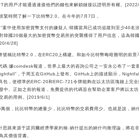
用戶才能通過連接他們的錢包來解鎖鏈接以證明所有權。[2022/5/17 
緊時間了解一下比特幣2.0。在今年的7月7日，
房”案中使用加密貨幣支付的嫌疑人:韓國當局已成功追蹤到至少40名涉
對韓國20個最大的加密貨幣交易所的突襲獲得了用戶信息，這為韓
0/4/28]
幣號稱比特幣2.0，在ERC20上構建。和如今比特幣晦暗難明的前
ll”開源代碼:據coindesk報道，世界上最大的咨詢公司之一安永公布
tfall”，于周五在GitHub上發布。GitHub上的描述顯示，Nigh
nark工具包，使標準的ERC-20和ERC-721令牌能夠在以太坊區塊
發中。正如之前的報道，免費提供的代碼旨在幫助企業客戶將以太坊
用例。[2019/6/1]
00萬個，比比特幣的總量少，比比特幣的交易費用少。也就是說，納
設計思路來源于諾貝爾經濟學家約翰·納什提出的納什均衡理論，將在
為其價值背書。