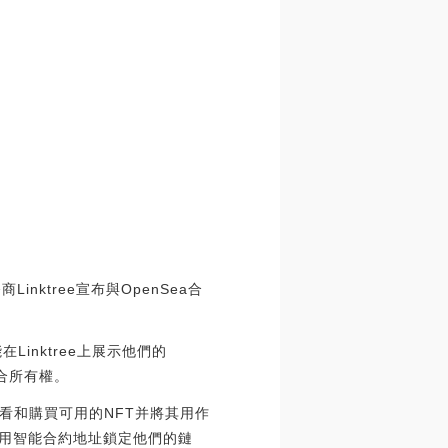
Linktree宣布與OpenSea合
Linktree上展示他們的
集合所有權。
以查看和購買可用的NFT并將其用作
者使用智能合約地址鎖定他們的鏈