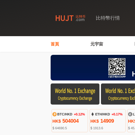
比特幣行情
首頁
元宇宙
BTC/HKD
+0.12%
ETH/HKD
+0.17%
L
504004
14909
HK$
HK$
HK
$ 64690.5
$ 1913.6
$ 45