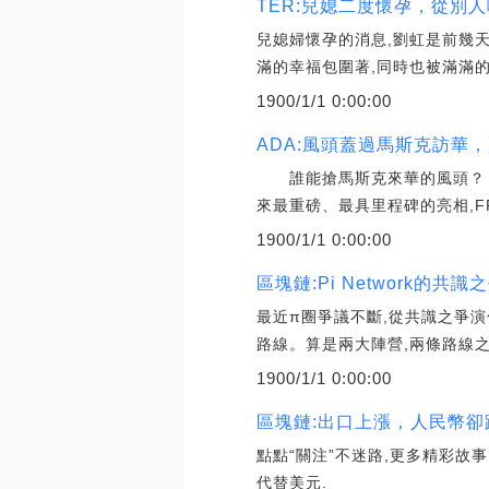
TER:兒媳二度懷孕，從別
兒媳婦懷孕的消息,劉虹是前幾天
滿的幸福包圍著,同時也被滿滿的
1900/1/1 0:00:00
ADA:風頭蓋過馬斯克訪華，
誰能搶馬斯克來華的風頭？ 是
來最重磅、最具里程碑的亮相,F
1900/1/1 0:00:00
區塊鏈:Pi Network的
最近π圈爭議不斷,從共識之爭演
路線。算是兩大陣營,兩條路線之
1900/1/1 0:00:00
區塊鏈:出口上漲，人民幣
點點“關注”不迷路,更多精彩故
代替美元.