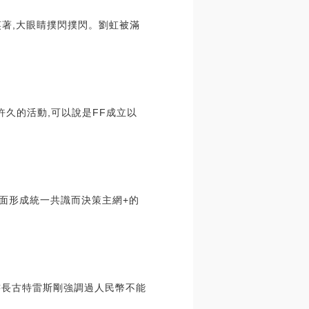
笑著,大眼睛撲閃撲閃。劉虹被滿
久的活動,可以說是FF成立以
層面形成統一共識而決策主網+的
秘書長古特雷斯剛強調過人民幣不能