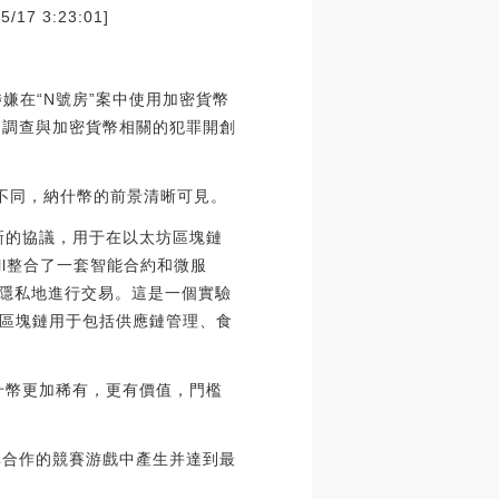
3:23:01]
嫌在“N號房”案中使用加密貨幣
國調查與加密貨幣相關的犯罪開創
景不同，納什幣的前景清晰可見。
了一套新的協議，用于在以太坊區塊鏈
tfall整合了一套智能合約和微服
鏈上完全隱私地進行交易。這是一個實驗
區塊鏈用于包括供應鏈管理、食
什幣更加稀有，更有價值，門檻
非合作的競賽游戲中產生并達到最