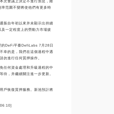
本次會議上決定不進行加息，維
標利率范圍不變將使他們有更多時
通脹自年初以來并未顯示出持續
以及一定程度上的勞動力市場疲
。
Fi平臺DefiLabs 7月28日
不幸的是，我們在這個過程中遇
請勿進行任何質押操作。
免任何資金處理和升級過程的中
等待，并繼續關注進一步更新。
用戶恢復質押服務。新池預計將
:10]