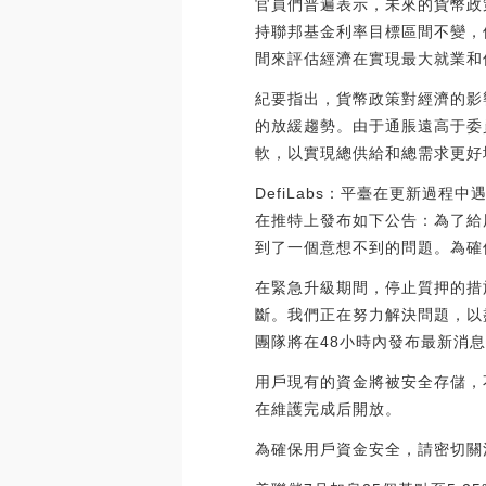
官員們普遍表示，未來的貨幣政
持聯邦基金利率目標區間不變，
間來評估經濟在實現最大就業和
紀要指出，貨幣政策對經濟的影
的放緩趨勢。由于通脹遠高于委
軟，以實現總供給和總需求更好
DefiLabs：平臺在更新過程中
在推特上發布如下公告：為了給
到了一個意想不到的問題。為確
在緊急升級期間，停止質押的措
斷。我們正在努力解決問題，以
團隊將在48小時內發布最新消
用戶現有的資金將被安全存儲，
在維護完成后開放。
為確保用戶資金安全，請密切關注官方