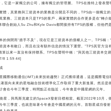
表示，它是一家獨立的公司，擁有獨立的管理層。 TPS在推特上發表
人實體，其業務與三箭資本的業務是分開且不同的，TPS由一個獨立
業務。三箭資本只是TPS的客戶，兩家實體的合作更多是在“轉介能力
聯合創始人Su Zhu和Kyle Davis都間接持有TPS的股權，但
本的倒閉而“措手不及”，現在它是三箭資本的債權人之一。TPS稱
箭資本有敞口，而且在沒有額外信息的情況下運營。”TPS其官方沒
始清算以來一直沒有保持聯系。TPS在聲明中稱：“與其他三箭資本交
8 1:59:44]
成
國際移動通信(IMT)未來技術趨勢》正式獲得通過，這是國際電信聯盟
志著面向未來的星地融合技術標準化工作取得了重大新進展。然后是
計會在今年三季度，時間點正在臨近，今年會是中國星網的元年。
顆衛星，與馬斯克建立的SpaceX發射目標相當。截至2022年10月
今年三季度，也就意味著今年會是中國星網的元年。首顆星成功發射
進入快車道。