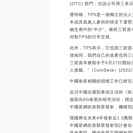
(OTC) 部門，但該公司周三
聲明稱，TPS是一個獨立的法
本或其負責人參與的情況下運營其
融交易中的“中介”。雖然三箭資本
控制TPS的日常交易。
此外，TPS表示，它也因三箭資
境相同，我們自己的資產也與三
三箭資本被勒令于6月27日開
人接聽。”（CoinDesk）[2022/7/
中國衛星相關的招標工作已經完
近日中國信通院牽頭立項的《衛星
個面向6G衛星的研究項目，標
中國星網的首顆星發射，機構預
我國將在未來4年發射近1.3萬
中國星網的首顆星發射預計會在
落地實現，國內衛星互聯網有望