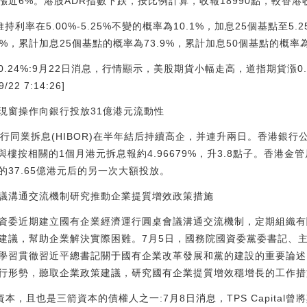
6%。港股ADR指數下跌，按比例計算，收報18990點，較香港收市跌
利率在5.00%-5.25%不變的概率為10.1%，加息25個基點至5.25
%，累計加息25個基點的概率為73.9%，累計加息50個基點的概率為
.24%:9月22日消息，行情顯示，美股期貨小幅走高，道指期貨漲0.
2 7:14:26]
現窗操作向銀行投放31億港元流動性
行同業拆息(HIBOR)在半年結后持續高企，并連升兩日。香港銀行
點子。與樓按相關的1個月港元拆息報約4.96679%，升3.8點子。香
的37.65億港元后的另一次大額投放。
議溝通交流機制研究推動企業提質增效政策措施
資委近期建立國有企業經濟運行圓桌會議溝通交流機制，定期組織有
建議，幫助企業解決實際困難。7月5日，國務院國資委黨委書記、
學習貫徹習近平總書記關于國有企業改革發展和黨的建設的重要論述
行形勢，聽取企業政策建議，研究國有企業提質增效穩增長的工作措
三箭資本，且也是三箭資本的債權人之一:7月8日消息，TPS Capita