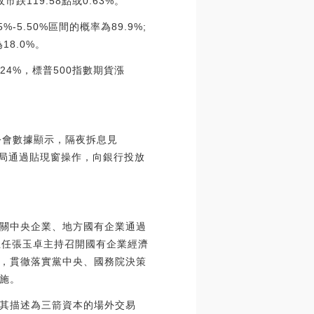
119.58點或0.63%。
%-5.50%區間的概率為89.9%;
18.0%。
24%，標普500指數期貨漲
公會數據顯示，隔夜拆息見
港金管局通過貼現窗操作，向銀行投放
關中央企業、地方國有企業通過
主任張玉卓主持召開國有企業經濟
，貫徹落實黨中央、國務院決策
施。
l曾將其描述為三箭資本的場外交易