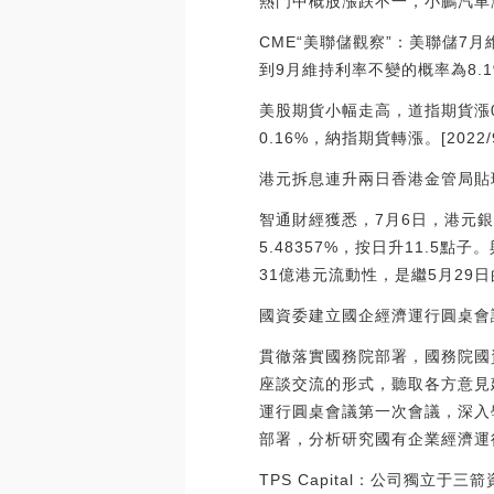
熱門中概股漲跌不一，小鵬汽車漲近
CME“美聯儲觀察”：美聯儲7月維持
到9月維持利率不變的概率為8.1
美股期貨小幅走高，道指期貨漲0
0.16%，納指期貨轉漲。[2022/9/2
港元拆息連升兩日香港金管局貼
智通財經獲悉，7月6日，港元銀
5.48357%，按日升11.5
31億港元流動性，是繼5月29日
國資委建立國企經濟運行圓桌會
貫徹落實國務院部署，國務院國
座談交流的形式，聽取各方意見
運行圓桌會議第一次會議，深入
部署，分析研究國有企業經濟運
TPS Capital：公司獨立于