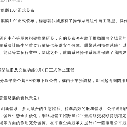
麒麟1.0”正式發布
放麒麟1.0”正式發布，標志著我國擁有了操作系統組件自主選型、操
研究中心等單位指導推動研發，它的發布將有助于推動面向全場景的
關系國計民生的重要行業提供基礎安全保障。麒麟系列操作系統可以
、能源等眾多行業中，除此之外，麒麟系列操作系統還保障了我國嫦
關閉注冊及充值功能9月6日正式停止運營
容分享平臺企鵝FM發布下線公告，稱由于業務調整，即日起將關閉用
質量發展的實施意見》
力的創新體系、多元融合的生態體系、精準高效的服務體系、公平透明
，發展生態全面優化，網絡經營主體數量和平臺網絡交易額持續穩定
場等方面的作用充分發揮。在平臺企業競爭力提升和一體推進公平競