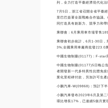
列，全力打造平臺經濟現代化治
7月5日，浙江省召開全省平臺
里巴巴簽署全面戰略合作協議。
同打造具有創新力、競爭力和帶
乘聯會：6月乘用車市場零售189
乘聯會初步統計，6月1-30日，
3%;全國乘用車廠商批發223.
中國生物制藥(01177)：F-
中國生物制藥(01177)5日
者開發新一代多特異性抗體免疫療
業化里程碑付款，另加許可生產
小鵬汽車-W(09868)：預計
小鵬汽車發布2023年6月及第
環比增長17%，已連續5個月實