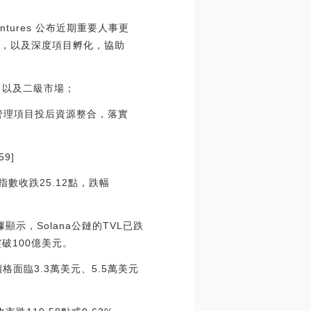
 Ventures 公布近期重要人事更
目投前、后，以及深度項目孵化，協助
險控制、以及二級市場；
展，并重點管理項目投后資源整合，落實
59]
指數收跌25.12點，跌幅
數據顯示，Solana公鏈的TVL已跌
突破100億美元。
價格面臨3.3萬美元、5.5萬美元