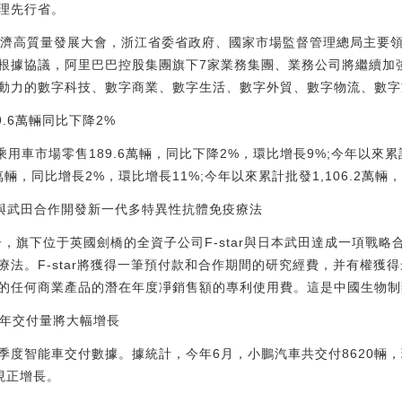
理先行省。
經濟高質量發展大會，浙江省委省政府、國家市場監督管理總局主要
根據協議，阿里巴巴控股集團旗下7家業務集團、業務公司將繼續加
動力的數字科技、數字商業、數字生活、數字外貿、數字物流、數字
.6萬輛同比下降2%
乘用車市場零售189.6萬輛，同比下降2%，環比增長9%;今年以來累
0萬輛，同比增長2%，環比增長11%;今年以來累計批發1,106.2萬輛
star與武田合作開發新一代多特異性抗體免疫療法
晚公告，旗下位于英國劍橋的全資子公司F-star與日本武田達成一項戰
法。F-star將獲得一筆預付款和合作期間的研究經費，并有權獲
的任何商業產品的潛在年度凈銷售額的專利使用費。這是中國生物制
下半年交付量將大幅增長
二季度智能車交付數據。據統計，今年6月，小鵬汽車共交付8620輛，
現正增長。