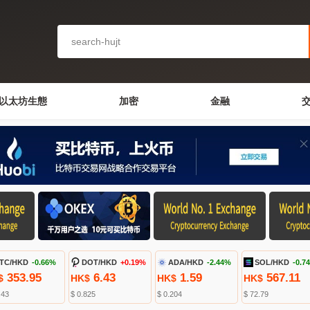
以太坊生態
加密
金融
TC/HKD
-0.66%
DOT/HKD
+0.19%
ADA/HKD
-2.44%
SOL/HKD
-0.7
353.95
6.43
1.59
567.11
$
HK$
HK$
HK$
.43
$ 0.825
$ 0.204
$ 72.79