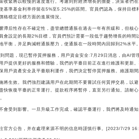
策收緊將以較慢的速度進行。考慮到對經濟增長的擔憂，決策者們在
使基準基金利率停留在5%至5.25%的區間。官員們認為，保持目
價格穩定目標方面的進展情況。
響滯后性存在不確定性，盡管總體通脹在過去一年有所緩和，但核心
員會設定的長期2%目標，官員們預計需要一段低于趨勢增長的時間
地平衡，并足夠減輕通脹壓力，使通脹在一段時間內回歸到2%水平
遇到問題，現已暫停質押服務，用戶資金安全:7月29日消息，由AI管理的De
用戶提供更好的服務和體驗，我們的平臺目前正在進行維護和更新。
保用戶資產安全及平臺順利運作，我們決定暫停質押服務。維護期間
施將生效。我們強烈建議用戶在此期間不要嘗試任何質押交易，以避
盡快恢復平臺的正常運行。提款程序將暫停，直至另行通知。請耐心
息。
不會受到影響。一旦升級工作完成，確認平臺運行，我們將及時通知
公告，并在處理來源不明的信息時謹慎行事。[2023/7/29 16:06