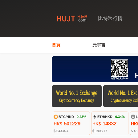
比特幣行情
首頁
元宇宙
BTC/HKD
-0.43%
ETH/HKD
-0.34%
L
501229
14832
HK$
HK$
HK
$ 64334.4
$ 1903.77
$ 45