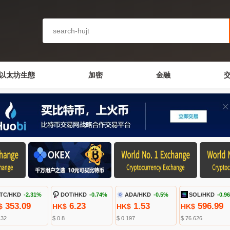
以太坊生態
加密
金融
TC/HKD
-2.31%
DOT/HKD
-0.74%
ADA/HKD
-0.5%
SOL/HKD
-0.9
353.09
6.23
1.53
596.99
$
HK$
HK$
HK$
.32
$ 0.8
$ 0.197
$ 76.626