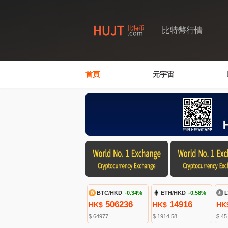
比特幣行情
首頁
元宇宙
BTC/HKD
-0.34%
ETH/HKD
-0.58%
L
506236
14916
HK$
HK$
HK
$ 64977
$ 1914.58
$ 45