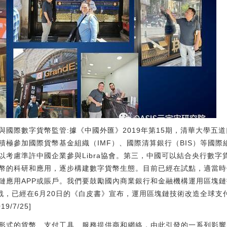
參與國際數字貨幣監管:據《中國外匯》2019年第15期，清華大學
積極參加國際貨幣基金組織（IMF）、國際清算銀行（BIS）等國
以考慮準許中國企業參與Libra協會。第三，中國可以結合央行數
幣的科研和應用，逐步構建數字貨幣生態。目前已經在試點，適當時候
鏈應用APP或賬戶。我們要鼓勵國內商業銀行和金融機構運用區塊
a的挑戰，已經在6月20日的《白皮書》宣布，運用區塊鏈技術改造全球
/7/25]
形式的貨幣、支付工具、服務提供商和網絡，由此引發的一系列影響