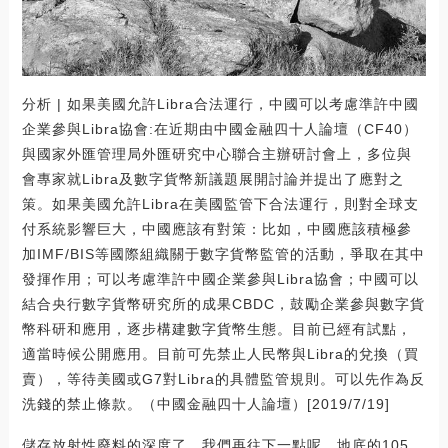
分析 | 如果美國允許Libra合法運行，中國可以考慮準許中國
企業參與Libra協會:在近期由中國金融四十人論壇（CF40）
與國家外匯管理局外匯研究中心聯合主辦研討會上，多位與
會專家就Libra及數字貨幣新議題展開討論并提出了應對之
策。如果美國允許Libra在美國監管下合法運行，則對全球支
付系統影響巨大，中國應該有對策：比如，中國應該積極參
加IMF/BIS等國際組織關于數字貨幣監管的活動，爭取在其中
發揮作用；可以考慮準許中國企業參與Libra協會；中國可以
結合央行數字貨幣研究所的成果CBDC，鼓勵企業參與數字貨
幣科研和應用，逐步構建數字貨幣生態。目前已經有試點，
適當時候公開應用。目前可先禁止人民幣與Libra的兌換（買
賣），等待美國或G7對Libra的具體監管規則。可以先作為反
洗錢的禁止條款。（中國金融四十人論壇）[2019/7/19]
儲存放射性廢料的深度了，我們再往下一點呢，地底的105