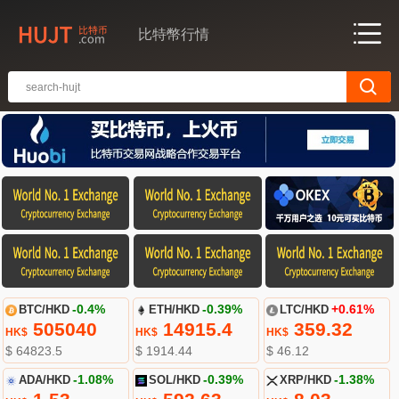
比特幣行情
BTC/HKD
-0.4%
ETH/HKD
-0.39%
LTC/HKD
+0.61%
505040
14915.4
359.32
HK$
HK$
HK$
$ 64823.5
$ 1914.44
$ 46.12
ADA/HKD
-1.08%
SOL/HKD
-0.39%
XRP/HKD
-1.38%