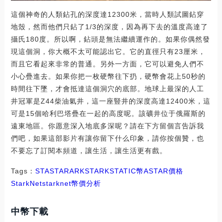
這個神奇的人類鉆孔的深度達12300米，當時人類試圖鉆穿
地殼，然而他們只鉆了1/3的深度，因為再下去的溫度高達了
攝氏180度。所以啊，鉆頭是無法繼續運作的。如果你偶然發
現這個洞，你大概不太可能認出它。它的直徑只有23厘米，
而且它看起來非常的普通。另外一方面，它可以避免人們不
小心疊進去。如果你把一枚硬幣往下扔，硬幣會花上50秒的
時間往下墜，才會抵達這個洞穴的底部。地球上最深的人工
井冠軍是Z44柴油氣井，這一座豎井的深度高達12400米，這
可是15個哈利巴塔疊在一起的高度呢。該礦井位于俄羅斯的
遠東地區。你愿意深入地底多深呢？請在下方留個言告訴我
們吧，如果這部影片有讓你留下什么印象，請你按個贊，也
不要忘了訂閱本頻道，讓生活，讓生活更有戲。
Tags：
STA
STAR
ARK
STARK
STATIC幣
ASTAR價格
StarkNet
starknet幣價分析
中幣下載