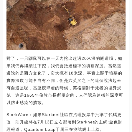
對了，一只鼴鼠可以在一天內挖出超過20米深的隧道哦，如
果我們再繼續往下挖，我們會抵達標準的墳墓深度。當然這
邊說的是西方文化了，它大概有18米深。事實上關于墳墓的
實際深度可能各自有不同，但是六英尺之下的這個說法起來
有自這是呢，當瘟疫肆虐的時候，英格蘭對于死者的埋身規
范，這是1665年倫敦市長所規定的，人們認為這樣的深度可
以防止感染的擴散。
StarkWare：如果Starknet社區在治理投票中批準了代碼更
改，則升級將在7月13日左右部署到Starknet的主網:金色財
經報道，Quantum Leap于周三在測試網上上線。