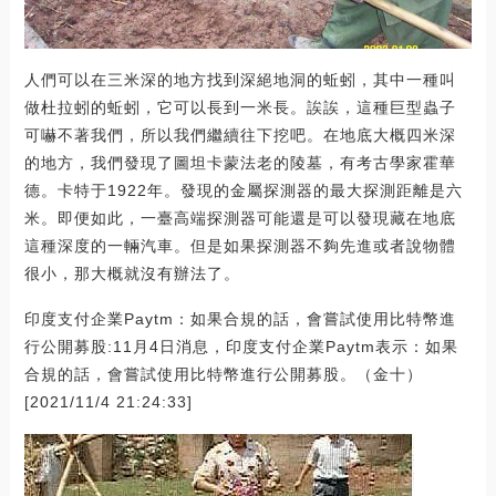
人們可以在三米深的地方找到深絕地洞的蚯蚓，其中一種叫
做杜拉蚓的蚯蚓，它可以長到一米長。誒誒，這種巨型蟲子
可嚇不著我們，所以我們繼續往下挖吧。在地底大概四米深
的地方，我們發現了圖坦卡蒙法老的陵墓，有考古學家霍華
德。卡特于1922年。發現的金屬探測器的最大探測距離是六
米。即便如此，一臺高端探測器可能還是可以發現藏在地底
這種深度的一輛汽車。但是如果探測器不夠先進或者說物體
很小，那大概就沒有辦法了。
印度支付企業Paytm：如果合規的話，會嘗試使用比特幣進
行公開募股:11月4日消息，印度支付企業Paytm表示：如果
合規的話，會嘗試使用比特幣進行公開募股。（金十）
[2021/11/4 21:24:33]