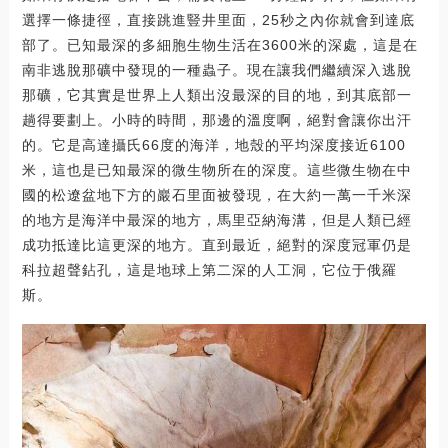
選擇一條捷徑，直接跳進豎井里面，25秒之內你就會到達底
部了。已知最深的多細胞生物生活在3600米的深處，這是在
南非逃脫那礦中發現的一種蟲子。現在讓我們繼續深入逃脫
那礦，它其實是世界上人類出沒最深的目的地，到其底部一
趟得要劃上。小時的時間，那邊的溫度啊，絕對會讓你出汗
的。它是高達攝氏66度的海洋，地殼的平均深度接近6100
米，這也是已知最深的微生物所在的深度。這些微生物在中
國的松遼盆地下方的巖石里面被發現，在大約一萬一千米深
的地方是海洋中最深的地方，馬里亞納海溝，但是人類已經
成功抵達比這更深的地方。直到最近，絕對的深度冠軍仍是
科拉超聲鉆孔，這是地球上第二深的人工洞，它位于俄羅
斯。