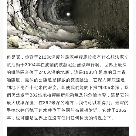
但是呢，你對于212米深度的最深半程馬拉松有什么想法呢？
該活動于2004年在波蘭的波赫尼亞鹽礦舉行啊。世界上最深
的鐵路隧道位于240米深的地底，這是1988年通車的日本青
涵隧度。最深的公隧道是挪威的克德隧道，它深入海底達達
到地下兩百十七米的深度。即使我們能夠下探到305米深，我
們仍然處于B82鉆地核彈頭所能夠氣及的危險地帶，這是它的
最大破壞深度。在392米深的地方，我們可以看得到。最深的
手挖水井伍德丁迪水井位于英國的布萊頓附近，它建于1862
年，也可能是世界上在沒有使用任何科技的情況之下。