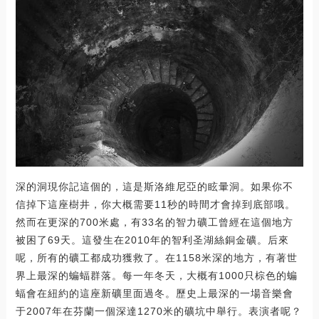
深的洞現你記這個的，這是斯洛維尼亞的眩暈洞。如果你不
信掉下這座樹井，你大概需要11秒的時間才會掉到底部哦。
然而在更深的700米處，有33名的智力礦工曾經在這個地方
被困了69天。這發生在2010年的智利圣湖絲銅金礦。后來
呢，所有的礦工都成功獲救了。在1158米深的地方，有著世
界上最深的蝙蝠群落。每一年冬天，大概有1000只棕色的蝙
蝠會在紐約的這座新礦里面過冬。歷史上最深的一場音樂會
于2007年在芬蘭一個深達1270米的礦坑中舉行。表演者呢？