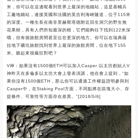
米，你可以在這邊呢看到世界上最深的地鐵站，這是基輔兵
工廠地鐵站，連接英國和法國的英吉利海峽隧道，位于115米
的深度。一種生長在南非里赫斯塔德附近回生洞穴的野生無
花果樹，具有人們所知最深的根，它們能夠往下找到122米深
哦，但有個旅館房間甚至位在更深的地方。你可以在瑞典薩
拉地下礦坑旅館找到世界上最深的旅館房間，位在地下155
米。聽起來很瘋狂對吧？
V神：如果沒有1500個ETH可以加入Casper:以太坊創始人V
神昨天在多倫多以太坊大會上發表演講，他在會上提到，“如
果你沒有1500個ETH，那么你可以通過工作權益證明參與到
Casper中，在Staking Pool方面，不同點將在區塊大小、存
提條件、可靠性等方面存在差異。”[2018/5/6]