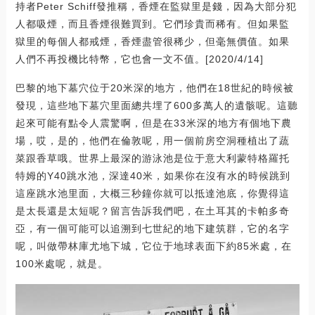
持者Peter Schiff發推稱，香煙在監獄里是錢，因為大部分犯
人都吸煙，而且香煙很難買到。它們珍貴而稀有。但如果監
獄里的每個人都戒煙，香煙盡管很稀少，但毫無價值。如果
人們不再投機比特幣，它也會一文不值。[2020/4/14]
巴黎的地下墓穴位于20米深的地方，他們在18世紀的時候被
發現，這些地下墓穴里面總共埋了600多萬人的遺骸呢。這聽
起來可能有點令人震驚啊，但是在33米深的地方有個地下農
場，哎，是的，他們在倫敦呢，用一個前房空洞種植出了蔬
菜跟香草哦。世界上最深的游泳池是位于意大利蒙特格羅托
特姆的Y40跳水池，深達40米，如果你在沒有水的時候跳到
這座跳水池里面，大概三秒鐘你就可以抵達池底，你覺得這
是太長還是太短呢？留言告訴我們吧，在土耳其的卡帕多奇
亞，有一個可能可以追溯到七世紀的地下建筑群，它的名字
呢，叫做帶林庫尤地下城，它位于地球表面下約85米處，在
100米處呢，就是。