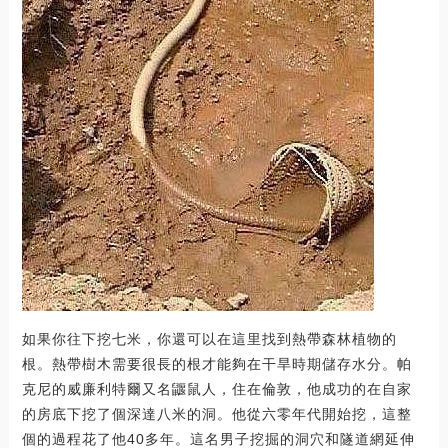
如果你往下挖七米，你還可以在這里找到熱帶森林植物的
根。熱帶樹木需要很長的根才能夠在干旱時期儲存水分。帕
克尼的威廉利特爾又名鼴鼠人，住在倫敦，他成功的在自家
的房底下挖了個深達八米的洞。他從六零年代開始挖，這整
個的過程花了他40多年。這名男子挖掘的洞穴和隧道網延伸