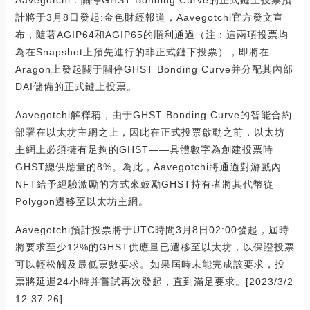
Aavegotchi：關停GHST Bonding Curve的正式鏈上投票預
計將于3月8日發起:金色財經報道，Aavegotchi官方發文宣
布，隨著AGIP64和AGIP65的順利通過（注：這兩項投票均
為在Snapshot上預先進行的非正式鏈下投票），即將在
Aragon上發起關于關停GHST Bonding Curve并分配其內部
DAI儲備的正式鏈上投票。
Aavegotchi解釋稱，由于GHST Bonding Curve的智能合約
部署在以太坊主網之上，因此在正式投票啟動之前，以太坊
主網上必須擁有足夠的GHST——具體數字為創建投票時
GHST總供應量的8%。為此，Aavegotchi將通過對游戲內
NFT給予經驗激勵的方式來鼓勵GHST持有者將其代幣從
Polygon遷移至以太坊主網。
Aavegotchi預計投票將于UTC時間3月8日02:00發起，屆時
將要求至少12%的GHST供應量已遷移至以太坊，以保證投票
可以輕松觸及最低票數要求。如果屆時未能完成該要求，投
票將延遲24小時并嘗試再次發起，直到滿足要求。[2023/3/2
12:37:26]