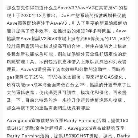
那么首先你得知道什么是AaveV3?AaveV2在其前身V1的基
礎上于2020年12月推出。DeFi生態系統的指數級增長促使
Aave團隊開始專注于AaveV3，引入了重要的新風險緩解功
能并提高了資本效率。在推出后的短短2年多時間里，Aave
協議在Aave協議V2和V3市場上擁有約65億美元的TVL,V3的
設計采用靈活的架構以提高可組合性，并使在協議之上構建
各種創新功能成為可能，例如提供額外安全性和穩定性的新
風險管理工具。示例包括供應和借入上限以及風險和列表管
理員。AaveV3還提高了資本效率和分散的流動性，同時將
gas費降低了25%。而V3在以太部署，帶來得是GAS優化，
所有功能gas成本將全面降低百分之25，協議的升級帶來了巨
大的邏輯改進，使代碼更具可讀性、模塊化和優化。再來提
及一下，目前比特幣的進一步拉升使得其他板塊逐步復蘇，
那么再接下來的重點需要關注板塊有哪些
Aavegotchi宣布啟動第五季Rarity Farming活動，提供150
萬GHST獎勵:金色財經報道，Aavegotchi宣布啟動第五季
Rarity Farming活動，提供150萬GHST獎勵。據悉，Rarity