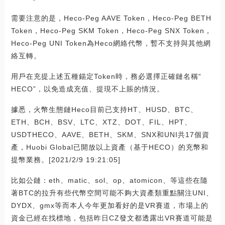
需要注意的是，Heco-Peg AAVE Token，Heco-Peg BETH
Token，Heco-Peg SKM Token，Heco-Peg SNX Token，
Heco-Peg UNI Token為Heco網絡代幣，暫不支持與其他網
絡互轉。
用戶在充提上述五種錨定Token時，務必選擇正確鏈名稱“
HECO”，以免造成充值、提現不上賬的情況。
據悉，火幣生態鏈Heco目前已支持HT、HUSD、BTC、
ETH、BCH、BSV、LTC、XTZ、DOT、FIL、HPT、
USDTHECO、AAVE、BETH、SKM、SNX和UNI共17個資
產，Huobi Global已開放以上資產（基于HECO）的充幣和
提幣業務。[2021/2/9 19:21:05]
比如公鏈：eth、matic、sol、op、atomicon、等這些在隨
著BTC的拉升有些代幣空間可能不夠大資產類重點關注UNI、
DYDX、gmx等而本人今年更加看好的是VR賽道，市場上的
資金已經在找標地，包括昨日CZ發文都透露出VR賽道可能是