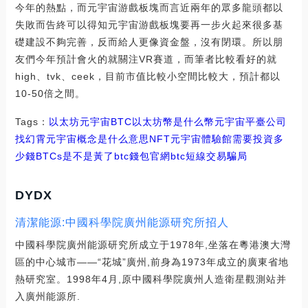
今年的熱點，而元宇宙游戲板塊而言近兩年的眾多龍頭都以
失敗而告終可以得知元宇宙游戲板塊要再一步火起來很多基
礎建設不夠完善，反而給人更像資金盤，沒有閉環。所以朋
友們今年預計會火的就關注VR賽道，而筆者比較看好的就
high、tvk、ceek，目前市值比較小空間比較大，預計都以
10-50倍之間。
Tags：
以太坊
元宇宙
BTC
以太坊幣是什么幣元宇宙平臺公司
找幻霄
元宇宙概念是什么意思NFT
元宇宙體驗館需要投資多
少錢BTCs是不是黃了
btc錢包官網
btc短線交易騙局
DYDX
清潔能源:中國科學院廣州能源研究所招人
中國科學院廣州能源研究所成立于1978年,坐落在粵港澳大灣
區的中心城市——“花城”廣州,前身為1973年成立的廣東省地
熱研究室。1998年4月,原中國科學院廣州人造衛星觀測站并
入廣州能源所.