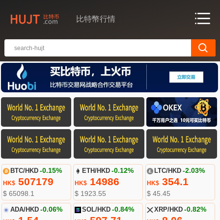
比特幣行情
BTC/HKD
-0.15%
ETH/HKD
-0.12%
LTC/HKD
-2.03%
507179
14986
354.1
HK$
HK$
HK$
$ 65098.1
$ 1923.55
$ 45.45
ADA/HKD
-0.06%
SOL/HKD
-0.84%
XRP/HKD
-0.82%