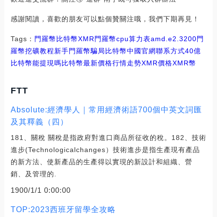
感謝閱讀，喜歡的朋友可以點個贊關注哦，我們下期再見！
Tags：
門羅幣
比特幣
XMR門羅幣cpu算力表amd.e2.3200
門
羅幣挖礦教程新手
門羅幣騙局比特幣中國官網聯系方式
40億
比特幣能提現嗎
比特幣最新價格行情走勢XMR價格
XMR幣
FTT
Absolute:經濟學人｜常用經濟術語700個中英文詞匯
及其釋義（四）
181、關稅 關稅是指政府對進口商品所征收的稅。182、技術
進步(Technologicalchanges）技術進步是指生產現有產品
的新方法、使新產品的生產得以實現的新設計和組織、營
銷、及管理的.
1900/1/1 0:00:00
TOP:2023西班牙留學全攻略