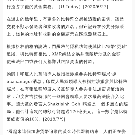
行搶占了他的黃金業務。（U.Today）[2020/6/27]
在過去的幾年里，有更多的比特幣交易被追蹤的案例。雖然
交易不顯示發送者和接收者的姓名，但它記錄在公共分類賬
上，錢包的地址和收到的金額顯示在區塊瀏覽器上。
根據格林伯格的說法，門羅幣的隱私功能使其比比特幣“更難”
追蹤。與比特幣相比，XMR糾結交易并隱藏所涉及的金額，
使執法部門或任何人都難以跟蹤資產的付款。
動態 | 印度人民黨領導人被指控涉嫌參與比特幣騙局:據
btcmanager消息，印度人民黨領導人被指控涉嫌參與比特幣
騙局，在有報道稱印度人民黨領導人參與非法加密貨幣活動
后，印度古吉拉特邦的一些國會領導人要求最高法院介入此
事。國大黨的發言人Shaktisinh Gohil稱這是一個多層次的騙
局，他估計這次的總額可能超過120億美元。這一數字是比特
幣總市值的10%。[2018/7/9]
“看起來這個加密貨幣追蹤的黃金時代即將結束，人們正在變