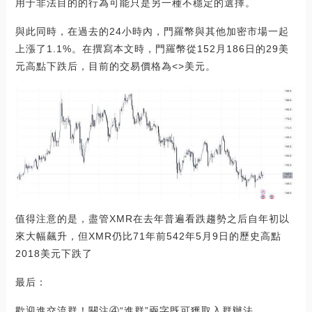
用于非法目的的行為可能只是另一種不穩定的選擇。
與此同時，在過去的24小時內，門羅幣與其他加密市場一起
上漲了1.1%。在撰寫本文時，門羅幣從152月186日的29美
元高點下跌后，目前的交易價格為<>美元。
值得注意的是，盡管XMR在去年普遍看跌趨勢之后自年初以
來大幅飆升，但XMR仍比71年前542年5月9日的歷史高點
2018美元下跌了
最后：
歡迎進交流群！關注④“進群”兩字既可獲取入群辦法