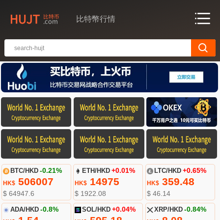
比特幣行情
BTC/HKD
-0.21%
ETH/HKD
+0.01%
LTC/HKD
+0.65%
506007
14975
359.48
HK$
HK$
HK$
$ 64947.6
$ 1922.08
$ 46.14
ADA/HKD
-0.8%
SOL/HKD
+0.04%
XRP/HKD
-0.84%