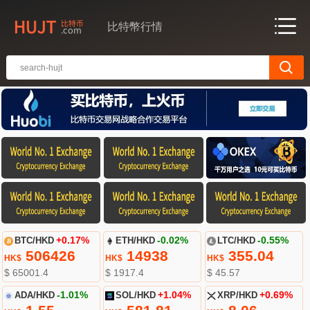
比特幣行情
BTC/HKD
+0.17%
ETH/HKD
-0.02%
LTC/HKD
-0.55%
506426
14938
355.04
HK$
HK$
HK$
$ 65001.4
$ 1917.4
$ 45.57
ADA/HKD
-1.01%
SOL/HKD
+1.04%
XRP/HKD
+0.69%