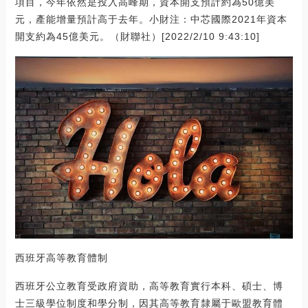
項目，今年依然是投入高峰期，資本開支預計約為50億美
元，產能增量預計高于去年。小財注：中芯國際2021年資本
開支約為45億美元。（財聯社）[2022/2/10 9:43:10]
西班牙高等教育體制
西班牙公立教育受政府資助，高等教育實行本科、碩士、博
士三級學位制度和學分制，因其高等教育隸屬于歐盟教育體