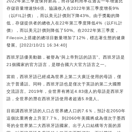
2022年第三季度保持新高，而存儲利用率在過去一年增速比
存儲容量增速快6倍。協議收入在2022年第三季度增長9%
（以FIL計價），而以美元計價則下降43%。由于獎勵的降
低，存儲提供者的總收入在22年第三季度降低4%（以FIL計
價），而以美元計價則降低了50%。在2022年第三季度，
Filecoin上搭建的總項目數量增加了12%，標志著生態的健康
發展。[2022/10/21 16:34:40]
西班牙語優美動聽，被譽為“與上帝對話的語言”。西班牙語是
21個國家的官方語言，是聯合國六大官方語言之一。
當前，西班牙語已經成為世界上第二大廣泛使用的母語，僅
次于普通話。同時，西班牙語也是僅次于英語的第二大國際
交流語言。2019年，全世界有將近4.83億人的母語是西班牙
語，全世界的潛在西班牙語使用者超過5.8億人。
目前講西班牙語的人口占世界總人口的7.6％，預計在2050年
這個比重將會上升至7.7％。到2060年美國將成為僅次于墨西
哥的全世界第二大西班牙語國家。出于人口結構等方面的原