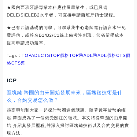
★國內西班牙語專業本科應往屆畢業生，或已具備
DELE/SIELEB2水平者，可直接申請西班牙碩士課程。
★已有西語基礎的同學，可聯系我中心老師進行語言水平免
費評估，或報名B1/B2/C1線上備考沖刺班，節省留學成本，
提高申請成功幾率。
Tags：
TOP
ADE
CTSTOP價格
TOP幣ADE幣
ADE價格CTS價
格
CTS幣
ICP
區塊鏈:幣圈的由來開始發展未來，區塊鏈技術是什
么，合約交易怎么做？
很高興能和大家一起探討幣圈這個話題。隨著數字貨幣的崛
起,幣圈成為了一個備受關注的領域。本文將從幣圈的由來開
始,介紹其發展歷程,并深入探討區塊鏈技術以及合約交易的實
現方法.