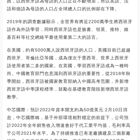
因，以西班牙語為母語的人口正在不斷增加，而以英語、法
語和德語為母語的人口占全球總人口的比例卻在下降。
2019年的調查數據顯示，全世界有將近2200萬學生將西班牙
語作為外語學習，同時西班牙語也是臉書、領英、推特、維
基百科等社交網絡平臺使用量第二大的語言。
在美國，約有5000萬人說西班牙語的人口，美國目前已超越
西班牙、哥倫比亞等國，成為僅次于墨西哥、世界上西班牙
語使用者第二多的國家。在英國，學習西班牙語成為一種時
尚。中國教育部門也意識到西班牙語的重要性，從2018年秋
季開始，西班牙語被國家教育部納入中國高考范圍，并新增
西班牙語中學課程標準，鼓勵在基礎教育階段新增西班牙語
教學。
中芯國際：預計2022年資本開支約為50億美元:2月10日消
息，中芯國際稱，基于外部環境相對穩定的前提下，公司預
計2022年全年銷售收入增速會好于代工業平均值，毛利率高
于公司2021年水平。為了持續推進已有老廠擴建及三個新廠