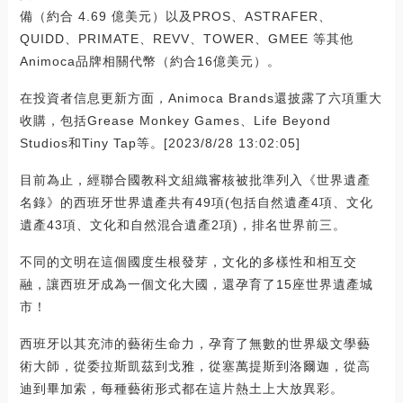
備（約合 4.69 億美元）以及PROS、ASTRAFER、
QUIDD、PRIMATE、REVV、TOWER、GMEE 等其他
Animoca品牌相關代幣（約合16億美元）。
在投資者信息更新方面，Animoca Brands還披露了六項重大
收購，包括Grease Monkey Games、Life Beyond
Studios和Tiny Tap等。[2023/8/28 13:02:05]
目前為止，經聯合國教科文組織審核被批準列入《世界遺產
名錄》的西班牙世界遺產共有49項(包括自然遺產4項、文化
遺產43項、文化和自然混合遺產2項)，排名世界前三。
不同的文明在這個國度生根發芽，文化的多樣性和相互交
融，讓西班牙成為一個文化大國，還孕育了15座世界遺產城
市！
西班牙以其充沛的藝術生命力，孕育了無數的世界級文學藝
術大師，從委拉斯凱茲到戈雅，從塞萬提斯到洛爾迦，從高
迪到畢加索，每種藝術形式都在這片熱土上大放異彩。